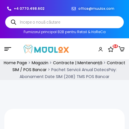
+4 0770.498.602
office@muulox.com
Furnizorul principal B2B pentru Retail & HoReCa
64
Home Page
>
Magazin
>
Contracte | Mentenanță
>
Contract
SIM / POS Bancar
>
Pachet Servicii Anual DatecsPay:
Abonament Date SIM (2GB) TMS POS Bancar