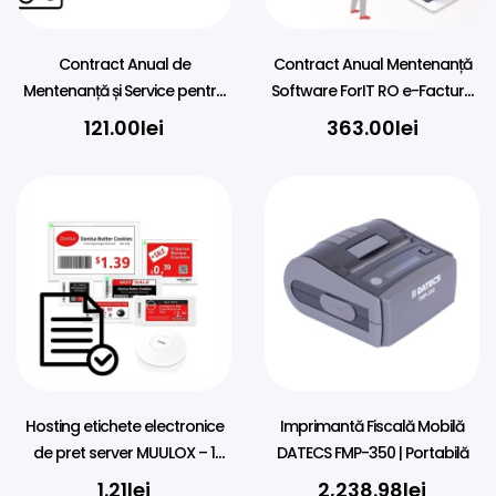
Contract Anual de
Contract Anual Mentenanță
Mentenanță și Service pentru
Software ForIT RO e-Factura
Casă de Marcat
V6 / Punct de Lucru
121.00
lei
363.00
lei
Hosting etichete electronice
Imprimantă Fiscală Mobilă
de pret server MUULOX – 1
DATECS FMP-350 | Portabilă
AN/Eticheta
1.21
lei
2,238.98
lei