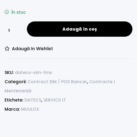
În stoc
Adaugă în coș
Adaugă In Wishlist
SKU:
datecs-sim-tms
Categorii:
Contract SIM / POS Bancar
,
Contracte |
Mentenanță
Etichete:
DATECS
,
SERVICII IT
Marca:
MUULOX