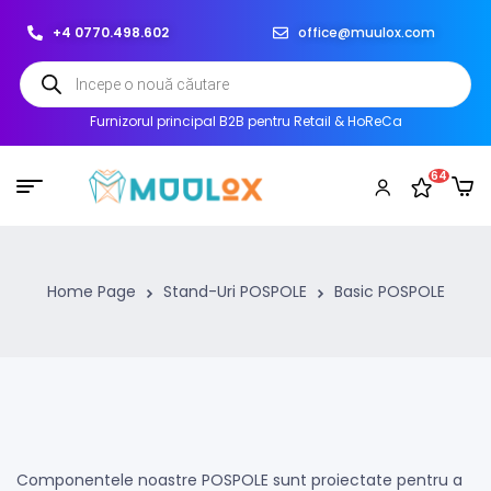
+4 0770.498.602
office@muulox.com
Furnizorul principal B2B pentru Retail & HoReCa
64
Home Page
Stand-Uri POSPOLE
Basic POSPOLE
Componentele noastre POSPOLE sunt proiectate pentru a