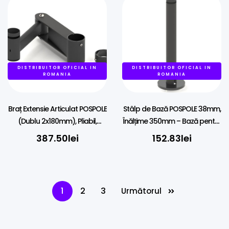
DISTRIBUITOR OFICIAL IN
DISTRIBUITOR OFICIAL IN
ROMANIA
ROMANIA
Braț Extensie Articulat POSPOLE
Stâlp de Bază POSPOLE 38mm,
(Dublu 2x180mm), Pliabil,
Înălțime 350mm – Bază pentru
Prindere pe Stâlp 45mm
POS
387.50
lei
152.83
lei
1
2
3
Următorul