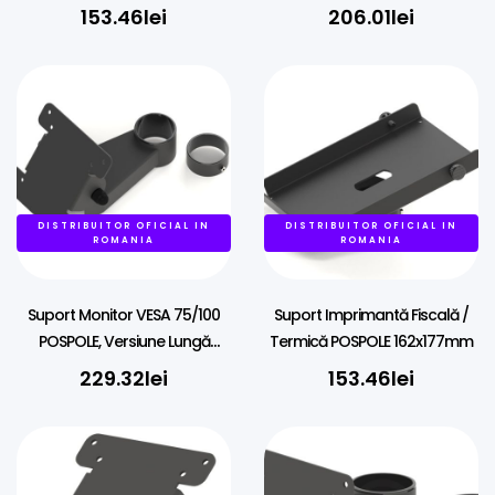
pentru Echipamente 38mm
153.46
lei
206.01
lei
DISTRIBUITOR OFICIAL IN
DISTRIBUITOR OFICIAL IN
ROMANIA
ROMANIA
Suport Monitor VESA 75/100
Suport Imprimantă Fiscală /
POSPOLE, Versiune Lungă
Termică POSPOLE 162x177mm
(120mm), Montare pe 45mm
229.32
lei
153.46
lei