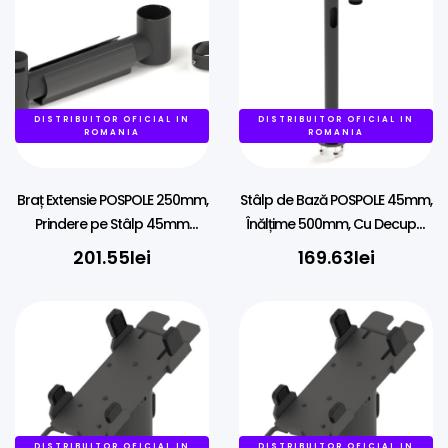
DISTRIBUITOR OFICIAL IN
DISTRIBUITOR OFICIAL IN
ROMANIA
ROMANIA
Braț Extensie POSPOLE 250mm,
Stâlp de Bază POSPOLE 45mm,
Prindere pe Stâlp 45mm
Înălțime 500mm, Cu Decupaj
pentru Echipamente 38mm
Cabluri
201.55
lei
169.63
lei
DISTRIBUITOR OFICIAL IN
DISTRIBUITOR OFICIAL IN