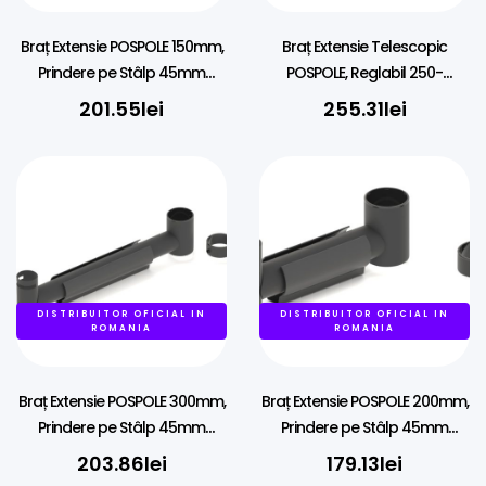
Braț Extensie POSPOLE 150mm,
Braț Extensie Telescopic
Prindere pe Stâlp 45mm
POSPOLE, Reglabil 250-
pentru Echipamente 38mm
350mm, Prindere pe Stâlp
201.55
lei
255.31
lei
45mm
DISTRIBUITOR OFICIAL IN
DISTRIBUITOR OFICIAL IN
ROMANIA
ROMANIA
Braț Extensie POSPOLE 300mm,
Braț Extensie POSPOLE 200mm,
Prindere pe Stâlp 45mm
Prindere pe Stâlp 45mm
pentru Echipamente 38mm
pentru Echipamente 38mm
203.86
lei
179.13
lei