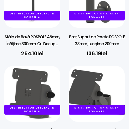
DISTRIBUITOR OFICIAL IN
DISTRIBUITOR OFICIAL IN
ROMANIA
ROMANIA
Stâlp de Bază POSPOLE 45mm,
Braț Suport de Perete POSPOLE
Înălțime 800mm, Cu Decupaj
38mm, Lungime 200mm
Cabluri
254.10
lei
136.19
lei
DISTRIBUITOR OFICIAL IN
DISTRIBUITOR OFICIAL IN
ROMANIA
ROMANIA