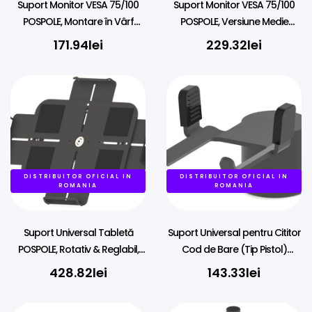
Suport Monitor VESA 75/100
Suport Monitor VESA 75/100
POSPOLE, Montare în Vârf
POSPOLE, Versiune Medie
(Top) pe 45mm, Balamale
(80mm), Montare pe 45mm
171.94
lei
229.32
lei
Metalice
DISTRIBUITOR OFICIAL IN
DISTRIBUITOR OFICIAL IN
ROMANIA
ROMANIA
Suport Universal Tabletă
Suport Universal pentru Cititor
POSPOLE, Rotativ & Reglabil,
Cod de Bare (Tip Pistol)
Balama Metalică
POSPOLE, Montare pe 38mm
428.82
lei
143.33
lei