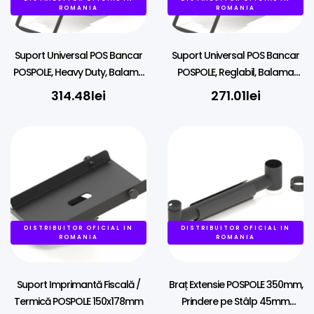
ROMANIA
ROMANIA
Suport Universal POS Bancar
Suport Universal POS Bancar
POSPOLE, Heavy Duty, Balama
POSPOLE, Reglabil, Balama
Metalică, Montare pe 38mm
Plastic, Montare pe 38mm
314.48
lei
271.01
lei
DISTRIBUITOR OFICIAL IN
DISTRIBUITOR OFICIAL IN
ROMANIA
ROMANIA
Suport Imprimantă Fiscală /
Braț Extensie POSPOLE 350mm,
Termică POSPOLE 150x178mm
Prindere pe Stâlp 45mm