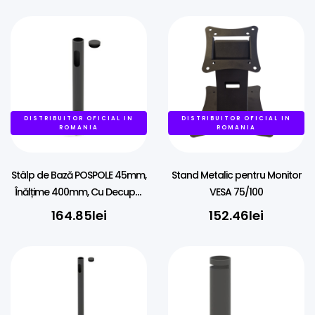
DISTRIBUITOR OFICIAL IN
DISTRIBUITOR OFICIAL IN
ROMANIA
ROMANIA
Stâlp de Bază POSPOLE 45mm,
Stand Metalic pentru Monitor
Înălțime 400mm, Cu Decupaj
VESA 75/100
Cabluri
164.85
lei
152.46
lei