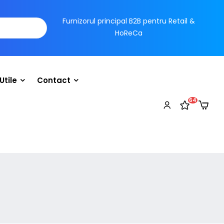
Furnizorul principal B2B pentru Retail &
HoReCa
Utile
Contact
64