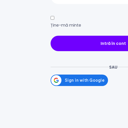
Ține-mă minte
Intră în cont
SAU