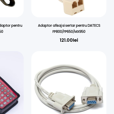
daptor pentru
Adaptor afisaj si sertar pentru DATECS
50
FP800/FP650/MX950
121.00
lei