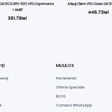
t DATECS DPD-501 | VFD | Inprimanta
Afișaj Client VFD Clasic DA
+ AMEF
446.73
lei
361.79
lei
nți
MUULOX
esaj
Parteneriat
Oferte speciale
c
BLOG
e
Comenzi WhatsApp