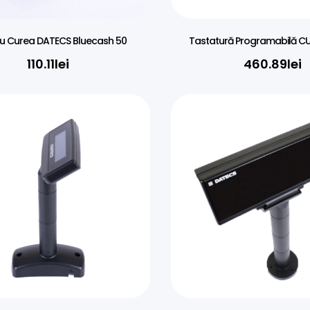
u Curea DATECS Bluecash 50
Tastatură Programabilă 
110.11
lei
460.89
lei