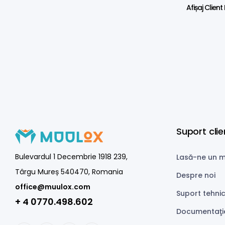
Afișaj Clien
Suport clie
Bulevardul 1 Decembrie 1918 239,
Lasă-ne un m
Târgu Mureș 540470, Romania
Despre noi
office@muulox.com
Suport tehni
+ 4 0770.498.602
Documentaţi