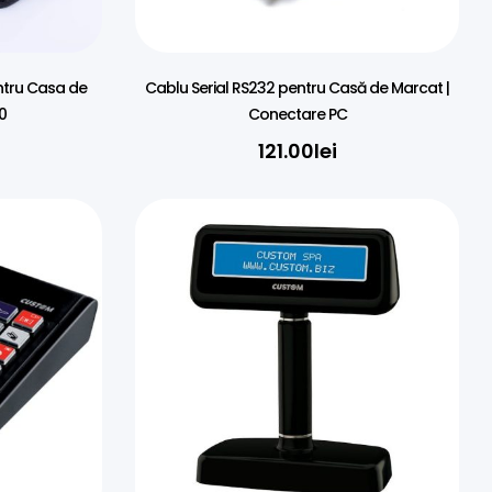
ntru Casa de
Cablu Serial RS232 pentru Casă de Marcat |
0
Conectare PC
121.00
lei