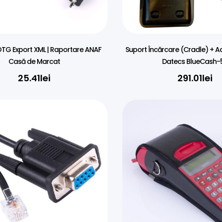
TG Export XML | Raportare ANAF
Suport Încărcare (Cradle) + A
Casă de Marcat
Datecs BlueCash-
25.41
lei
291.01
lei