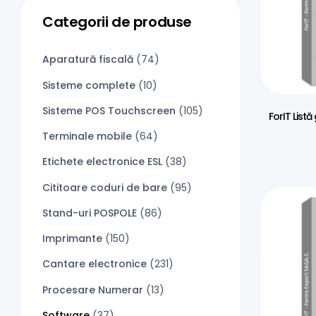
Categorii de produse
Aparatură fiscală
(74)
Sisteme complete
(10)
Sisteme POS Touchscreen
(105)
ForIT List
Terminale mobile
(64)
Etichete electronice ESL
(38)
Cititoare coduri de bare
(95)
Stand-uri POSPOLE
(86)
Imprimante
(150)
Cantare electronice
(231)
Procesare Numerar
(13)
Software
(37)