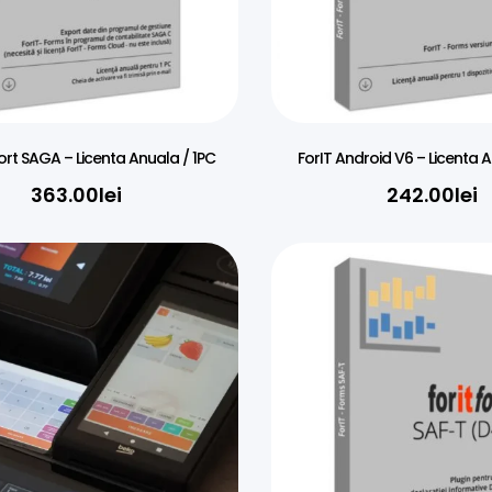
ort SAGA – Licenta Anuala / 1PC
ForIT Android V6 – Licenta A
363.00
lei
242.00
lei