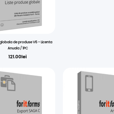
ă globala de produse V6 – Licenta
Anuala / 1PC
121.00
lei