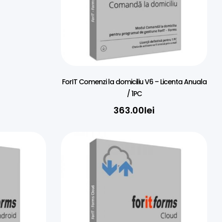
ForIT Comenzi la domiciliu V6 – Licenta Anuala
/ 1PC
363.00
lei