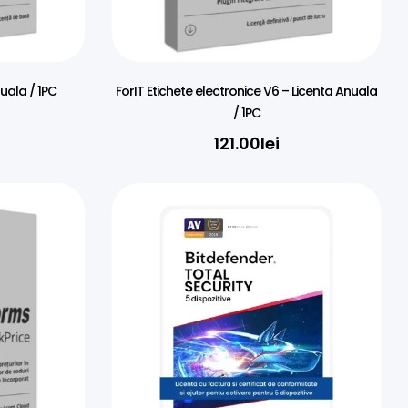
ta Anuala / 1PC
ForIT Etichete electronice V6 – Licenta Anuala
/ 1PC
121.00
lei