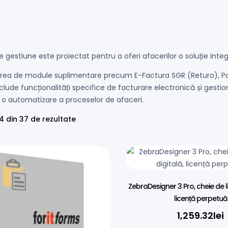
 gestiune este proiectat pentru a oferi afacerilor o soluție integ
ea de module suplimentare precum E-Factura SGR (Returo), Pont
clude funcționalități specifice de facturare electronică și gestio
i o automatizare a proceselor de afaceri.
24 din 37 de rezultate
ZebraDesigner 3 Pro, cheie de li
licență perpetuă
1,259.32
lei