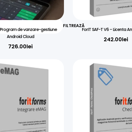
FILTREAZĂ
 Program de vanzare-gestiune
ForIT SAF-T V6 – Licen
Android Cloud
242.00
lei
726.00
lei