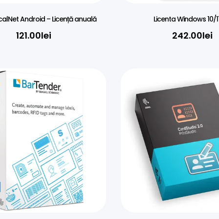
scalNet Android – Licență anuală
Licenta Windows 10/1
121.00
lei
242.00
lei