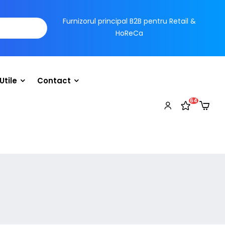
Furnizorul principal B2B pentru Retail &
HoReCa
Utile
Contact
64