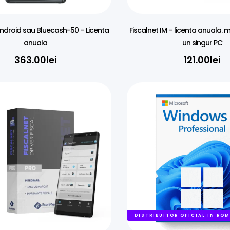
ndroid sau Bluecash-50 – Licenta
Fiscalnet IM – licenta anuala. 
anuala
un singur PC
363.00
lei
121.00
lei
DISTRIBUITOR OFICIAL IN RO