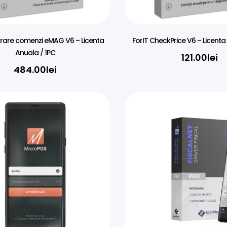
grare comenzi eMAG V6 – Licenta
ForIT CheckPrice V6 – Licenta
Anuala / 1PC
121.00
lei
484.00
lei