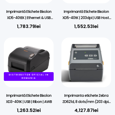
Imprimantă Etichete Bixolon
Imprimantă Etichete Bixolon
XD5-40tEK | Ethernet & USB
XD5-40tK | 203dpi | USB Host |
Host | Ribon
Ribon
1,783.79
lei
1,552.53
lei
DISTRIBUITOR OFICIAL IN
ROMANIA
Imprimantă Etichete Bixolon
Imprimanta etichete Zebra
XD3-40tK | USB | Ribon | AWB
ZD621d, 8 dots/mm (203 dpi),
cutter, RTC, USB, USB Host,
1,263.52
lei
4,127.87
lei
RS232, BT (BLE), Ethernet, grey