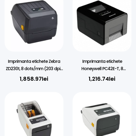
Imprimanta etichete Zebra
Imprimanta etichete
ZD230t, 8 dots/mm (203 dpi),
Honeywell PC42E-T, 8
EPLII, ZPLII, USB, Ethernet, black
dots/mm (203 dpi), USB,
1,858.97
lei
1,216.74
lei
Ethernet