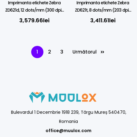
Imprimanta etichete Zebra
Imprimanta etichete Zebra
ZD621d, 12 dots/mm (300 dpi),
ZD621t, 8 dots/mm (203 dpi),
RTC, USB, USB Host, RS232, BT
RTC, USB, USB Host, RS232, BT
3,579.66
lei
3,411.61
lei
(BLE), Ethernet, grey
(BLE), Ethernet, grey
1
2
3
Următorul
Bulevardul 1 Decembrie 1918 239, Târgu Mureș 540470,
Romania
office@muulox.com