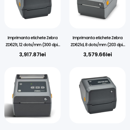
Imprimanta etichete Zebra
Imprimanta etichete Zebra
ZD621t, 12 dots/mm (300 dpi),
ZD621d, 8 dots/mm (203 dpi),
RTC, USB, USB Host, RS232, BT
disp. (colour), RTC, USB, USB
3,917.87
lei
3,579.66
lei
(BLE), Ethernet
Host, RS232, BT (BLE), Ethernet