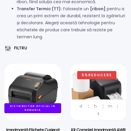
ribon, fiind soluția cea mai economică.
Transfer Termic (TT):
Folosește un
[ribon]
pentru a
crea un print extrem de durabil, rezistent la zgârieturi
și decolorare. Alegeți această tehnologie pentru
etichetele de produs care trebuie să reziste pe
termen lung.
FILTRU
5%REDUCERE
d
h
m
DISTRIBUITOR OFICIAL IN
DISTRIBUITOR OFICIAL IN
ROMANIA
ROMANIA
s
Imprimantă Etichete Curierat
Kit Complet Imprimantă AWB