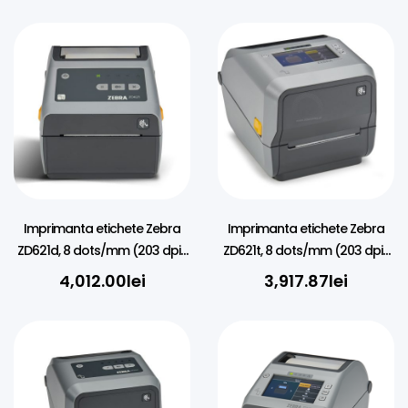
Imprimanta etichete Zebra
Imprimanta etichete Zebra
ZD621d, 8 dots/mm (203 dpi),
ZD621t, 8 dots/mm (203 dpi),
RTC, USB, USB Host, RS232, BT,
disp. (colour), RTC, USB, USB
4,012.00
lei
3,917.87
lei
Ethernet, Wi-Fi, kit (USB)
Host, RS232, BT (BLE), Ethernet