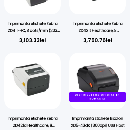
Imprimanta etichete Zebra
Imprimanta etichete Zebra
ZD411-HC, 8 dots/mm (203
ZD421t Healthcare, 8
dpi), RTC, USB, USB Host, BT
dots/mm (203 dpi), RTC, USB,
3,103.33
lei
3,750.76
lei
(BLE), Ethernet, EPLII, ZPLII, kit
USB Host, BT (BLE), Ethernet,
(USB), white
white
DISTRIBUITOR OFICIAL IN
ROMANIA
Imprimanta etichete Zebra
Imprimantă Etichete Bixolon
ZD421d Healthcare, 8
XD5-43dK | 300dpi | USB Host