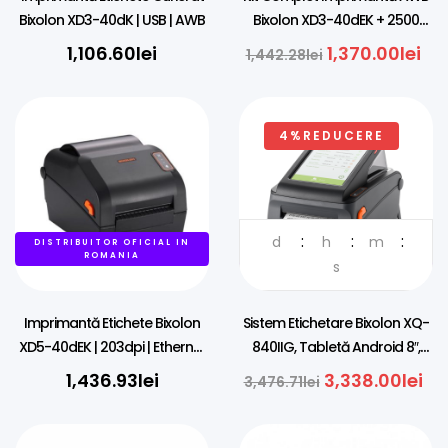
Bixolon XD3-40dK | USB | AWB
Bixolon XD3-40dEK + 2500
Etichete Termice A6
1,106.60
lei
1,370.00
lei
1,442.28
lei
4%REDUCERE
d
h
m
DISTRIBUITOR OFICIAL IN
DISTRIBUITOR OFICIAL IN
ROMANIA
ROMANIA
s
Imprimantă Etichete Bixolon
Sistem Etichetare Bixolon XQ-
XD5-40dEK | 203dpi | Ethernet
840IIG, Tabletă Android 8″,
+ USB Host
Imprimantă Termică
1,436.93
lei
3,338.00
lei
3,476.71
lei