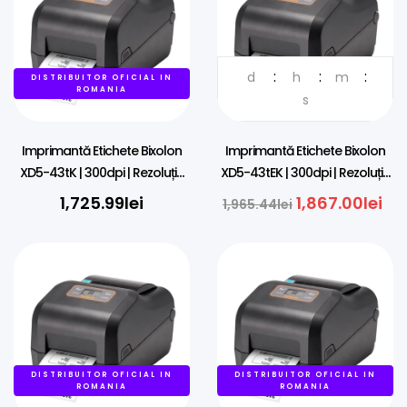
d
h
m
DISTRIBUITOR OFICIAL IN
DISTRIBUITOR OFICIAL IN
ROMANIA
ROMANIA
s
Imprimantă Etichete Bixolon
Imprimantă Etichete Bixolon
XD5-43tK | 300dpi | Rezoluție
XD5-43tEK | 300dpi | Rezoluție
Înaltă | USB Host | Ribon
Înaltă | Ethernet, USB | Ribon
1,725.99
lei
1,867.00
lei
1,965.44
lei
DISTRIBUITOR OFICIAL IN
DISTRIBUITOR OFICIAL IN
ROMANIA
ROMANIA