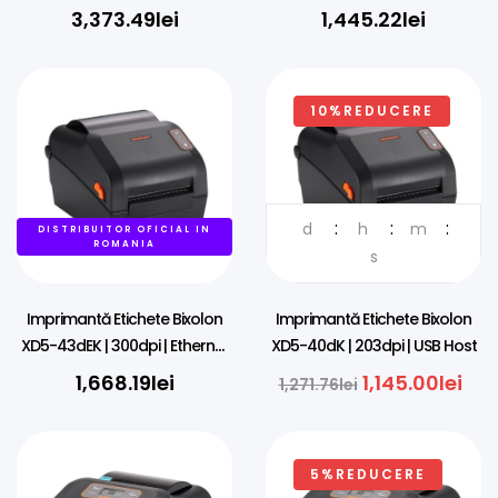
dots/mm (203 dpi), RTC, USB,
3,373.49
lei
1,445.22
lei
USB Host, BT (BLE), Ethernet,
white
10%REDUCERE
d
h
m
DISTRIBUITOR OFICIAL IN
DISTRIBUITOR OFICIAL IN
ROMANIA
ROMANIA
s
Imprimantă Etichete Bixolon
Imprimantă Etichete Bixolon
XD5-43dEK | 300dpi | Ethernet
XD5-40dK | 203dpi | USB Host
+ USB Host
1,668.19
lei
1,145.00
lei
1,271.76
lei
5%REDUCERE