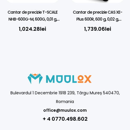
Cantar de precizie T-SCALE
Cantar de precizie CAS XE-
NHB-600G-M, 600G, 0,01 g,
Plus 600R, 600 g, 0,02 g,
Verificat metrologic
Verificat metrologic
1,024.28
lei
1,739.06
lei
Bulevardul 1 Decembrie 1918 239, Târgu Mureș 540470,
Romania
office@muulox.com
+ 4 0770.498.602