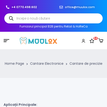
+4 0770.498.602
office@muulox.com
Furnizorul principal B2B pentru Retail & HoReCa
64
Home Page
Cantare Electronice
Cantare de precizie
Aplicații Principale: