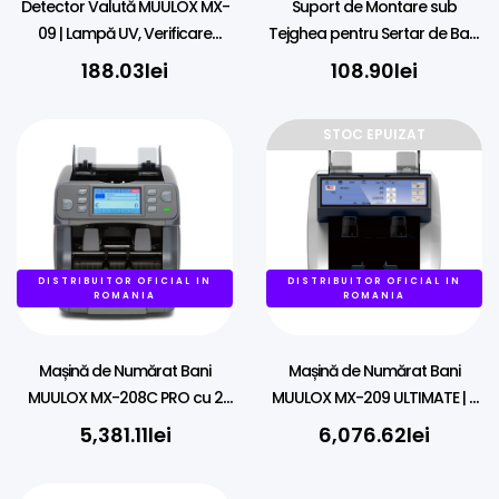
Detector Valută MUULOX MX-
Suport de Montare sub
09 | Lampă UV, Verificare
Tejghea pentru Sertar de Bani
Bancnote
Universal
188.03
lei
108.90
lei
STOC EPUIZAT
DISTRIBUITOR OFICIAL IN
DISTRIBUITOR OFICIAL IN
ROMANIA
ROMANIA
Mașină de Numărat Bani
Mașină de Numărat Bani
MUULOX MX-208C PRO cu 2
MUULOX MX-209 ULTIMATE | 2
Buzunare & Imprimantă
Buzunare, Touchscreen &
5,381.11
lei
6,076.62
lei
Imprimantă