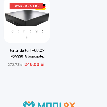
10%REDUCERE
d
h
m
DISTRIBUITOR OFICIAL IN
ROMANIA
s
Sertar de Bani MUULOX
MXV330 | 5 bancnote
vertivcal, Șină Metalică, 6-24V
246.00
lei
272.73
lei