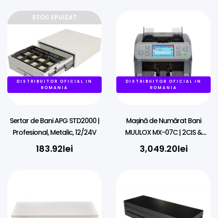
STOC EPUIZAT
DISTRIBUITOR OFICIAL IN
DISTRIBUITOR OFICIAL IN
ROMANIA
ROMANIA
Sertar de Bani APG STD2000 |
Mașină de Numărat Bani
Profesional, Metalic, 12/24V
MUULOX MX-07C | 2CIS &
Detecție Falsuri
183.92
lei
3,049.20
lei