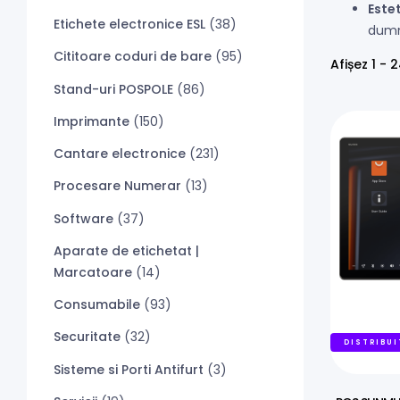
Este
Etichete electronice ESL
(38)
dumn
Cititoare coduri de bare
(95)
Afișez 1 - 
Stand-uri POSPOLE
(86)
Imprimante
(150)
Cantare electronice
(231)
Procesare Numerar
(13)
Software
(37)
Aparate de etichetat |
Marcatoare
(14)
Consumabile
(93)
Securitate
(32)
DISTRIBUI
Sisteme si Porti Antifurt
(3)