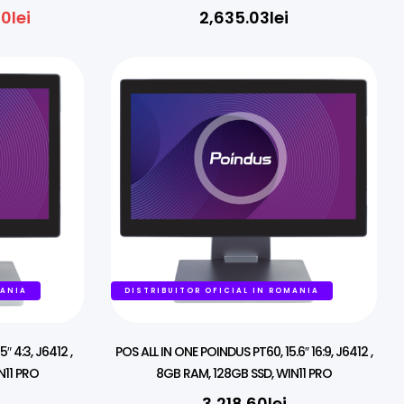
Android
00
lei
2,635.03
lei
MANIA
DISTRIBUITOR OFICIAL IN ROMANIA
″ 4:3, J6412 ,
POS ALL IN ONE POINDUS PT60, 15.6″ 16:9, J6412 ,
N11 PRO
8GB RAM, 128GB SSD, WIN11 PRO
3,218.60
lei