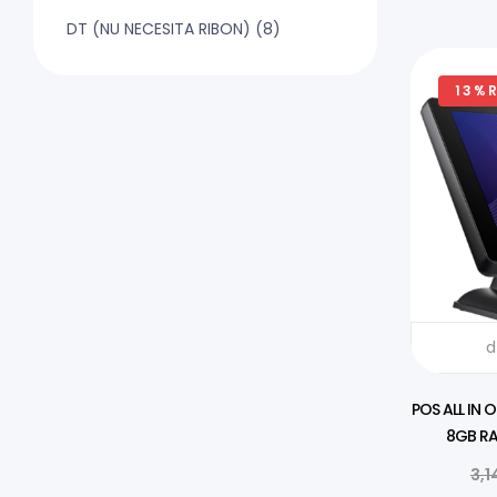
DT (NU NECESITA RIBON)
(8)
13%
DISTRIBUI
d
POS ALL IN 
8GB RA
3,1