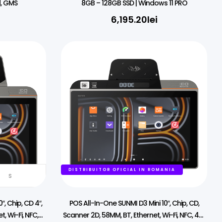
d, GMS
8GB – 128GB SSD | Windows 11 PRO
6,195.20
lei
MANIA
DISTRIBUITOR OFICIAL IN ROMANIA
s
″, Chip, CD 4″,
POS All-In-One SUNMI D3 Mini 10″, Chip, CD,
, Wi-Fi, NFC,
Scanner 2D, 58MM, BT, Ethernet, Wi-Fi, NFC, 4G,