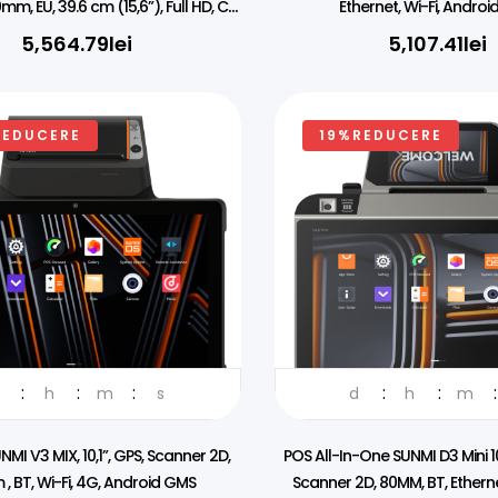
m, EU, 39.6 cm (15,6”), Full HD, CD
Ethernet, Wi-Fi, Androi
 BT (BLE), Ethernet, NFC, Android
5,564.79
lei
5,107.41
lei
REDUCERE
19%REDUCERE
TOR OFICIAL IN ROMANIA
DISTRIBUITOR OFICIAL IN RO
h
m
s
d
h
m
MI V3 MIX, 10,1”, GPS, Scanner 2D,
POS All-In-One SUNMI D3 Mini 10
, BT, Wi-Fi, 4G, Android GMS
Scanner 2D, 80MM, BT, Ethernet