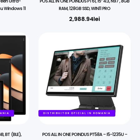
een Ultra-
POS ALL IN ONE POINDUS PT61, 15″ 4:3, N97 , 8GB
cu Windows 11
RAM, 128GB SSD, WIN11 PRO
2,988.94
lei
MANIA
DISTRIBUITOR OFICIAL IN ROMANIA
B, BT (BLE),
POS ALL IN ONE POINDUS PT58A – I5-1235U –