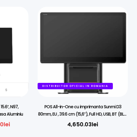
MANIA
DISTRIBUITOR OFICIAL IN ROMANIA
s
5.6″, N97,
POS All-in-One cu imprimanta Sunmi D3
asa Aluminiu
80mm, EU , 39.6 cm (15,6”), Full HD, USB, BT (BLE),
Ethernet, Android
00
lei
4,650.03
lei