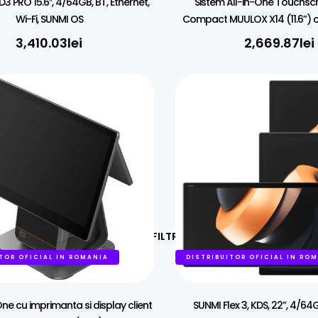
3 PRO 15.6″, 4/64GB, BT, Ethernet,
Sistem All-in-One Touchscr
Wi-Fi, SUNMI OS
Compact MUULOX X14 (11.6”) 
3,410.03
lei
2,669.87
lei
FILTREAZĂ
TOR OFICIAL IN ROMANIA
DISTRIBUITOR OFICIAL IN RO
One cu imprimanta si display client
SUNMI Flex 3, KDS, 22”, 4/64G