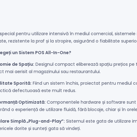
 special pentru utilizare intensivă în mediul comercial, sistem
tate, rezistente la praf și la stropire, asigurând o fiabilitate sup
legeți un Sistem POS All-In-One?
omie de Spațiu:
Designul compact eliberează spațiu prețios pe t
t mai aerisit al magazinului sau restaurantului.
litate Sporită:
Fiind un sistem închis, proiectat pentru mediul co
ctică defectuoasă este mult redus.
ormanță Optimizată:
Componentele hardware și software sunt p
rând o experiență de utilizare fluidă, fără blocaje, chiar și în orel
alare Simplă „Plug-and-Play”:
Sistemul este gata de utilizare im
ericele dorite și sunteți gata să vindeți.