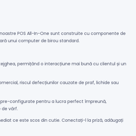
ele noastre POS All-In-One sunt construite cu componente de
erioară unui computer de birou standard.
ejghea, permițând o interacțiune mai bună cu clientul și un
mercial, riscul defecțiunilor cauzate de praf, lichide sau
re-configurate pentru a lucra perfect împreună,
e de vârf.
ediat ce este scos din cutie. Conectați-l la priză, adăugați