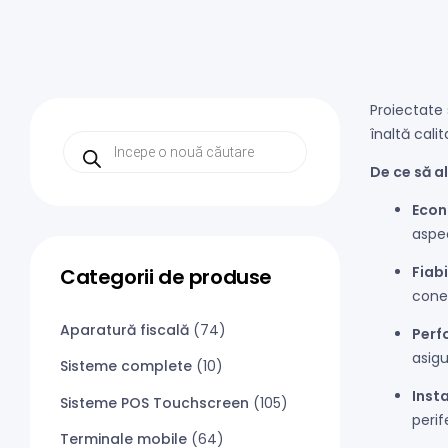
Proiectate
înaltă cali
De ce să a
Econ
aspec
Fiabi
Categorii de produse
cone
Aparatură fiscală
(74)
Perf
asigu
Sisteme complete
(10)
Inst
Sisteme POS Touchscreen
(105)
perif
Terminale mobile
(64)