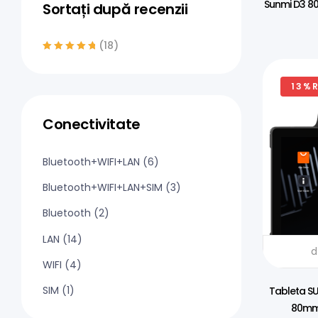
Sunmi D3 80m
Sortați după recenzii
10″, USB,
(18)
Evaluat la
5
din
5
13%
Conectivitate
Bluetooth+WIFI+LAN
(6)
Bluetooth+WIFI+LAN+SIM
(3)
Bluetooth
(2)
LAN
(14)
DISTRIBUI
d
WIFI
(4)
SIM
(1)
Tableta SUN
80mm 