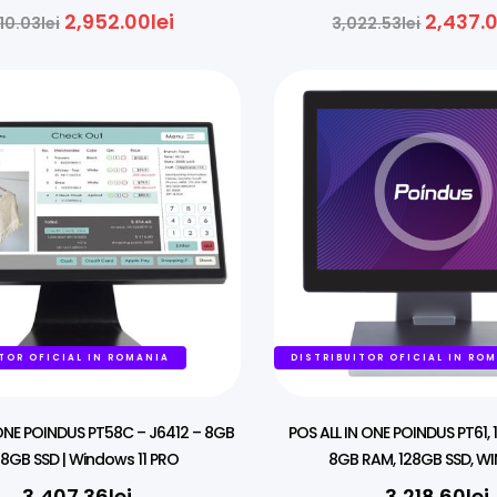
Android
2,952.00
lei
2,437.
10.03
lei
3,022.53
lei
TOR OFICIAL IN ROMANIA
DISTRIBUITOR OFICIAL IN RO
 ONE POINDUS PT58C – J6412 – 8GB
POS ALL IN ONE POINDUS PT61, 15
28GB SSD | Windows 11 PRO
8GB RAM, 128GB SSD, WI
3,407.36
lei
3,218.60
lei