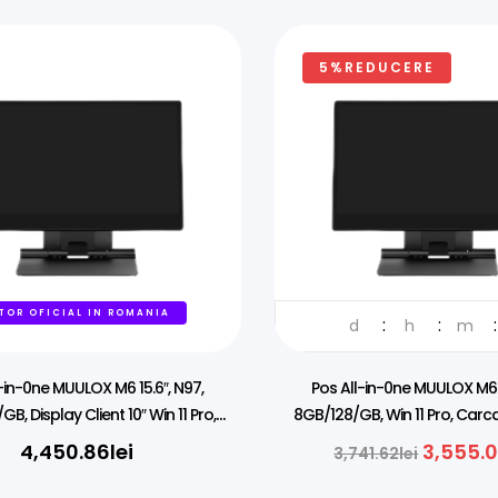
5%REDUCERE
TOR OFICIAL IN ROMANIA
DISTRIBUITOR OFICIAL IN RO
d
h
m
-in-0ne MUULOX M6 15.6″, N97,
Pos All-in-0ne MUULOX M6 1
B, Display Client 10″ Win 11 Pro,
8GB/128/GB, Win 11 Pro, Carc
Carcasa Aluminiu
4,450.86
lei
3,555.
3,741.62
lei