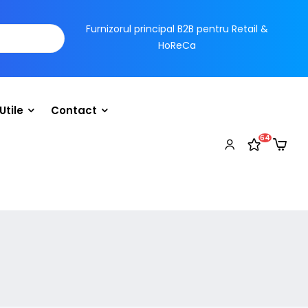
Furnizorul principal B2B pentru Retail &
HoReCa
Utile
Contact
64