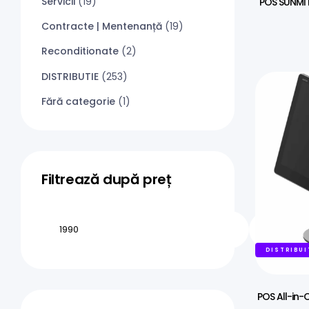
Servicii
(19)
POS SUNMI D
Contracte | Mentenanță
(19)
Reconditionate
(2)
DISTRIBUTIE
(253)
Fără categorie
(1)
Filtrează după preț
DISTRIBUI
POS All-in-