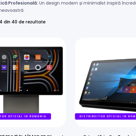
tică Profesională:
Un design modern și minimalist inspiră încreder
eavoastră
24 din 40 de rezultate
TOR OFICIAL IN ROMANIA
DISTRIBUITOR OFICIAL IN RO