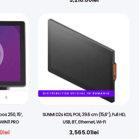
MANIA
DISTRIBUITOR OFICIAL IN ROMANIA
s
os 250, 15″,
SUNMI D2s KDS, POE, 39.6 cm (15,6”), Full HD,
 WIN11 PRO
USB, BT, Ethernet, Wi-Fi
00
lei
3,565.01
lei