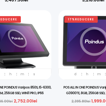
REDUCERE
17%REDUCERE
TOR OFICIAL IN ROMANIA
DISTRIBUITOR OFICIAL IN RO
h
m
s
d
h
m
ONE POINDUS Varipos 850S, I5-6300,
POS ALL IN ONE POINDUS Varip
M, 256GB SSD, WIN11 PRO, IP66
G3900TE, 8GB, 256GB SSD,
2,752.00
lei
1,999.
46.00
lei
2,395.80
lei