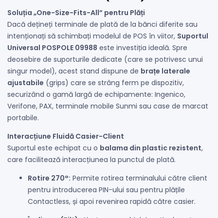
Soluția „One-Size-Fits-All” pentru Plăți
Dacă dețineți terminale de plată de la bănci diferite sau
intenționați să schimbați modelul de POS în viitor,
Suportul
Universal POSPOLE 09988
este investiția ideală. Spre
deosebire de suporturile dedicate (care se potrivesc unui
singur model), acest stand dispune de
brațe laterale
ajustabile
(grips) care se strâng ferm pe dispozitiv,
securizând o gamă largă de echipamente: Ingenico,
Verifone, PAX, terminale mobile Sunmi sau case de marcat
portabile.
Interacțiune Fluidă Casier-Client
Suportul este echipat cu o
balama din plastic rezistent
,
care facilitează interacțiunea la punctul de plată.
Rotire 270°:
Permite rotirea terminalului către client
pentru introducerea PIN-ului sau pentru plățile
Contactless, și apoi revenirea rapidă către casier.