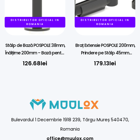
DISTRIBUITOR OFICIAL IN
DISTRIBUITOR OFICIAL IN
ROMANIA
ROMANIA
Stâlp de Bază POSPOLE 38mm,
Braț Extensie POSPOLE 200mm,
Înălțime 200mm – Bază pentru
Prindere pe Stâlp 45mm
POS
pentru Echipamente 38mm
126.68
lei
179.13
lei
Bulevardul 1 Decembrie 1918 239, Târgu Mureș 540470,
Romania
office@muulox.com