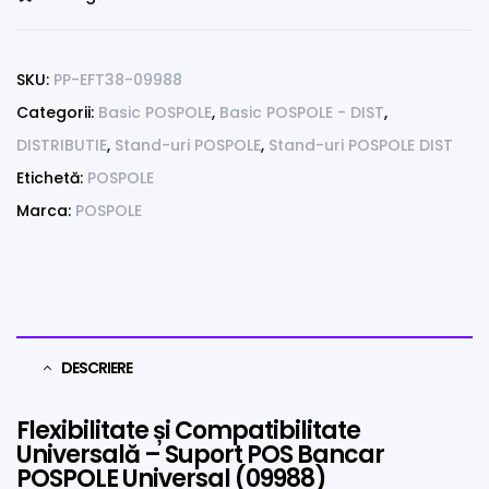
SKU:
PP-EFT38-09988
Categorii:
Basic POSPOLE
,
Basic POSPOLE - DIST
,
DISTRIBUTIE
,
Stand-uri POSPOLE
,
Stand-uri POSPOLE DIST
Etichetă:
POSPOLE
Marca:
POSPOLE
DESCRIERE
Flexibilitate și Compatibilitate
Universală – Suport POS Bancar
POSPOLE Universal (09988)