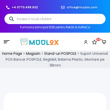
+4 0770.498.602
office@muulox.com
Furnizorul principal B2B pentru Retail & HoReCa
64
Home Page
>
Magazin
>
Stand-uri POSPOLE
>
Suport Universal
POS Bancar POSPOLE, Reglabil, Balama Plastic, Montare pe
38mm