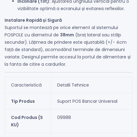
Înclinare (Tilt):
Ajustarea unghiului vertical pentru o
vizibilitate optimă a ecranului și evitarea reflexiilor.
Instalare Rapidă și Sigură
Suportul se montează pe orice element al sistemului
POSPOLE cu diametrul de
38mm
(braț lateral sau stâlp
secundar). Lățimea de prindere este ajustabilă (+/- 4cm
față de standard), acomodând terminale de dimensiuni
variate. Designul permite accesul la portul de alimentare și
la fanta de citire a cardurilor.
Caracteristică
Detalii Tehnice
Tip Produs
Suport POS Bancar Universal
Cod Produs (S
09988
KU)