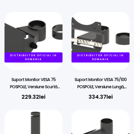
DISTRIBUITOR OFICIAL IN
DISTRIBUITOR OFICIAL IN
ROMANIA
ROMANIA
Suport Monitor VESA 75
Suport Monitor VESA 75/100
POSPOLE, Versiune Scurtă
POSPOLE, Versiune Lungă,
(60mm), Montare pe 45mm
Montare pe 45mm, Balama
229.32
lei
334.37
lei
cu Fricțiune