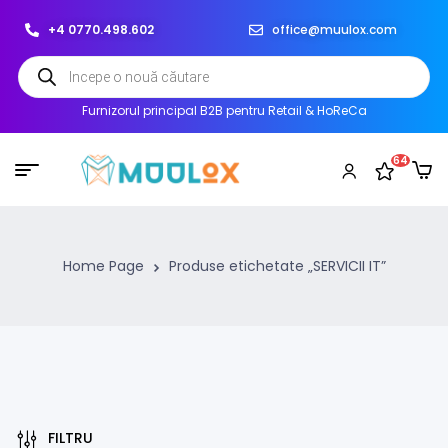
+4 0770.498.602
office@muulox.com
Furnizorul principal B2B pentru Retail & HoReCa
64
Home Page
Produse etichetate „SERVICII IT”
FILTRU