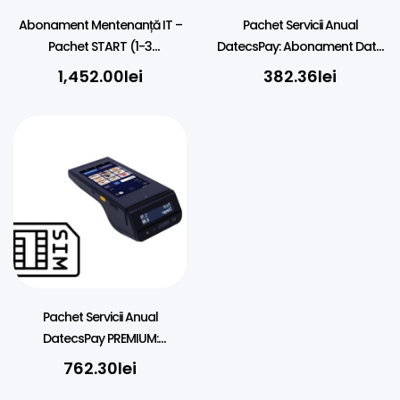
Abonament Mentenanță IT –
Pachet Servicii Anual
Pachet START (1-3
DatecsPay: Abonament Date
Echipamente) – 1 AN
SIM (2GB) TMS POS Bancar
1,452.00
lei
382.36
lei
Pachet Servicii Anual
DatecsPay PREMIUM:
Abonament Date SIM (25GB)
762.30
lei
TMS, DATECS BC50