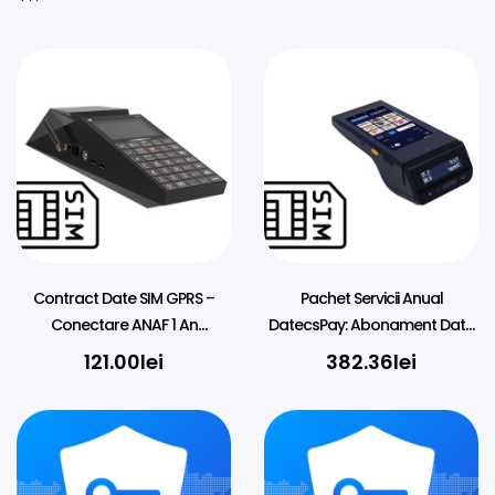
Contract Date SIM GPRS –
Pachet Servicii Anual
Conectare ANAF 1 An
DatecsPay: Abonament Date
(Abonament Cartelă Casa de
SIM (2GB) TMS, DATECS BC50
121.00
lei
382.36
lei
Marcat)