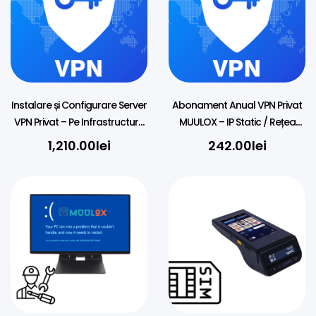
Instalare și Configurare Server
Abonament Anual VPN Privat
VPN Privat – Pe Infrastructura
MUULOX – IP Static / Rețea
Clientului
Securizată (5 PC)
1,210.00
lei
242.00
lei