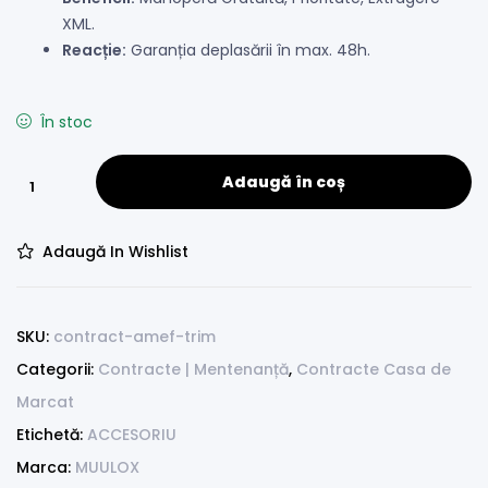
XML.
Reacție:
Garanția deplasării în max. 48h.
În stoc
Adaugă în coș
Adaugă In Wishlist
SKU:
contract-amef-trim
Categorii:
Contracte | Mentenanță
,
Contracte Casa de
Marcat
Etichetă:
ACCESORIU
Marca:
MUULOX