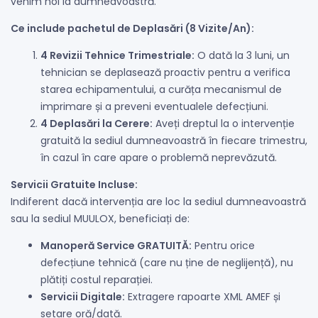
venim noi la dumneavoastră.
Ce include pachetul de Deplasări (8 Vizite/An):
4 Revizii Tehnice Trimestriale:
O dată la 3 luni, un
tehnician se deplasează proactiv pentru a verifica
starea echipamentului, a curăța mecanismul de
imprimare și a preveni eventualele defecțiuni.
4 Deplasări la Cerere:
Aveți dreptul la o intervenție
gratuită la sediul dumneavoastră în fiecare trimestru,
în cazul în care apare o problemă neprevăzută.
Servicii Gratuite Incluse:
Indiferent dacă intervenția are loc la sediul dumneavoastră
sau la sediul MUULOX, beneficiați de:
Manoperă Service GRATUITĂ:
Pentru orice
defecțiune tehnică (care nu ține de neglijență), nu
plătiți costul reparației.
Servicii Digitale:
Extragere rapoarte XML AMEF și
setare oră/dată.