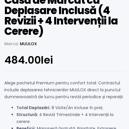
Casă de Marcat cu
Deplasare Inclusă (4
Revizii + 4 Intervenții la
Cerere)
Marca:
MUULOX
484.00
lei
Alege pachetul Premium pentru confort total. Contractul
include deplasarea tehnicienilor MUULOX direct la punctul
dumneavoastră de lucru pentru revizii periodice și reparații.
Total Deplasări:
8 Vizite/An incluse în preț.
Structură:
4 Revizii Trimestriale + 4 Intervenții la
cerere.
Beneficii:
Manoperă Gratuită, Prioritate, Extragere