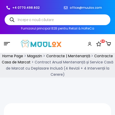
+4 0770.498.602
office@muulox.com
Furnizorul principal B2B pentru Retail & HoReCa
64
Home Page
>
Magazin
>
Contracte | Mentenanță
>
Contracte
Casa de Marcat
>
Contract Anual Mentenanță și Service Casă
de Marcat cu Deplasare Inclusă (4 Revizii + 4 Intervenții la
Cerere)