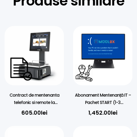
Produse similare
Contract de mentenanta
Abonament Mentenanță IT –
telefonic si remote la
Pachet START (1-3
cantarele cu eticheta – 1 AN
Echipamente) – 1 AN
605.00
lei
1,452.00
lei