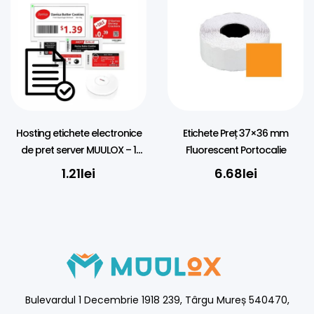
Hosting etichete electronice
Etichete Preț 37×36 mm
de pret server MUULOX – 1
Fluorescent Portocalie
AN/Eticheta
1.21
lei
6.68
lei
Bulevardul 1 Decembrie 1918 239, Târgu Mureș 540470,