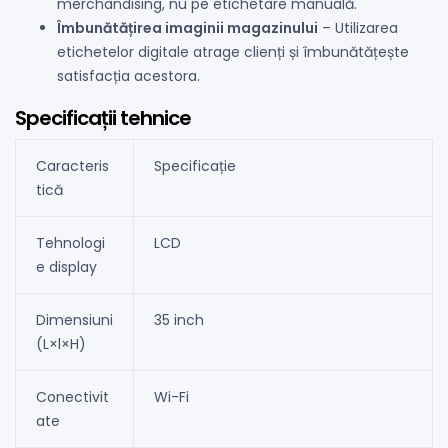
merchandising, nu pe etichetare manuală.
Îmbunătățirea imaginii magazinului
– Utilizarea
etichetelor digitale atrage clienți și îmbunătățește
satisfacția acestora.
Specificații tehnice
Caracteris
Specificație
tică
Tehnologi
LCD
e display
Dimensiuni
35 inch
(L×l×H)
Conectivit
Wi-Fi
ate