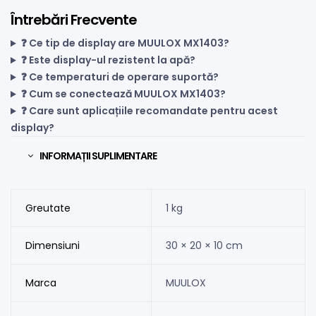
Întrebări Frecvente
❓ Ce tip de display are MUULOX MX1403?
❓ Este display-ul rezistent la apă?
❓ Ce temperaturi de operare suportă?
❓ Cum se conectează MUULOX MX1403?
❓ Care sunt aplicațiile recomandate pentru acest
display?
INFORMAȚII SUPLIMENTARE
Greutate
1 kg
Dimensiuni
30 × 20 × 10 cm
Marca
MUULOX