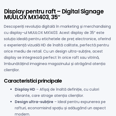
Display pentru raft – Digital Signage
MUULOX MX1403, 35″
Descoperiți revoluția digitală în marketing și merchandising
cu display-ul MUULOX MX1403. Acest display de 35″ este
soluția ideală pentru etichetele de preț electronice, oferind
o experiență vizuală HD de înaltă calitate, perfectă pentru
orice mediu de retail. Cu un design ultra-subțire, acest
display se integrează perfect în orice raft sau vitrină,
îmbunătățind imaginea magazinului și atrăgând atenția
clienților.
Caracteristici principale
Display HD
– Afișaj de înaltă definiție, cu culori
vibrante, care atrage atenția clienților.
Design ultra-subțire
– Ideal pentru expunerea pe
rafturi, economisind spațiu și adăugând un aspect
modern.