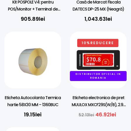
Kit POSPOLE V4: pentru
Casă de Marcat Fiscala
POS/Monitor + Terminal de
DATECS DP-25 MX (Neagră)
Plati Universal
905.89
lei
1,043.63
lei
10%REDUCERE
DISTRIBUITOR OFICIAL IN
ROMANIA
Eticheta Autocolanta Termica
Eticheta electronica de pret
hartie 58X30 MM – 1360BUC
MUULOX MXCF29S(W/B), 2.9″,
NFC, LED, 4 culori
19.15
lei
46.92
lei
52.13
lei