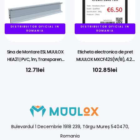
DISTRIBUITOR OFICIAL IN
DISTRIBUITOR OFICIAL IN
ROMANIA
ROMANIA
Sina de Montare ESL MUULOX
Eticheta electronica de pret
HEA21 | PVC, 1m, Transparent
MUULOX MXCF42S(W/B), 4.2″,
pentru Etichete Electronice ESL
NFC, LED, 4 culori
12.71
lei
102.85
lei
Bulevardul 1 Decembrie 1918 239, Târgu Mureș 540470,
Romania