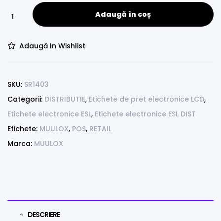
Adaugă în coș
Adaugă In Wishlist
SKU:
SR1403
Categorii:
DISTRIBUTIE
,
Etichete de pret electronice LCD
,
Etichete electronice ESL
,
Etichete electronice ESL DIST
Etichete:
MUULOX
,
POS
,
RETAIL
Marca:
MUULOX
DESCRIERE