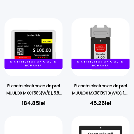
DISTRIBUITOR OFICIAL IN
DISTRIBUITOR OFICIAL IN
ROMANIA
ROMANIA
Eticheta electronica de pret
Eticheta electronica de pret
MUULOX MXCF58S(W/B), 5.8″,
MUULOX MX9813STB(W/B), 1.3″,
NFC, LED, 4 culori
NFC, LED, 4 culori
184.85
lei
45.26
lei