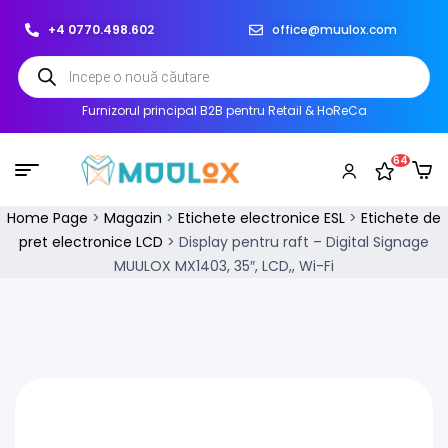
+4 0770.498.602
office@muulox.com
Furnizorul principal B2B pentru Retail & HoReCa
64
Home Page
>
Magazin
>
Etichete electronice ESL
>
Etichete de
pret electronice LCD
>
Display pentru raft – Digital Signage
MUULOX MX1403, 35″, LCD,, Wi-Fi