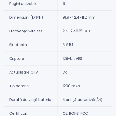
Pagini utilizabile
6
Dimensiuni (L×l×H)
91.9×42.4×11.2 mm
Frecvență wireless
2.4–2.4835 GHz
Bluetooth
BLE 5.1
Criptare
128-bit AES
Actualizare OTA
Da
Tip baterie
1200 mAh
Durată de viață baterie
5 ani (4 actualizări/zi)
Certificări
CE, ROHS, FCC