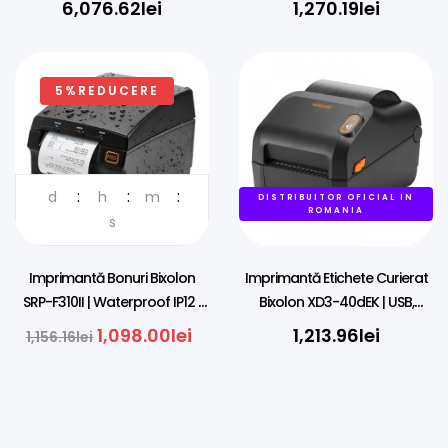
6,076.62
lei
1,270.19
lei
Imprimantă
5%REDUCERE
d
h
m
DISTRIBUITOR OFICIAL IN
DISTRIBUITOR OFICIAL IN
ROMANIA
ROMANIA
s
Imprimantă Bonuri Bixolon
Imprimantă Etichete Curierat
SRP-F310II | Waterproof IP12 |
Bixolon XD3-40dEK | USB,
LAN, USB
Ethernet | AWB
1,098.00
lei
1,213.96
lei
1,156.16
lei