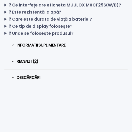
❓ Ce interfețe are eticheta MUULOX MXCF29S(W/B)?
❓ Este rezistentă la apă?
❓ Care este durata de viață a bateriei?
❓ Ce tip de display folosește?
❓ Unde se folosește produsul?
INFORMAȚII SUPLIMENTARE
RECENZII (2)
DESCĂRCĂRI