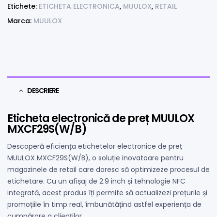
Etichete:
ETICHETA ELECTRONICA
,
MUULOX
,
RETAIL
Marca:
MUULOX
DESCRIERE
Eticheta electronică de preț MUULOX
MXCF29S(W/B)
Descoperă eficiența etichetelor electronice de preț
MUULOX MXCF29S(W/B), o soluție inovatoare pentru
magazinele de retail care doresc să optimizeze procesul de
etichetare. Cu un afișaj de 2.9 inch și tehnologie NFC
integrată, acest produs îți permite să actualizezi prețurile și
promoțiile în timp real, îmbunătățind astfel experiența de
cumpărare a clienților.