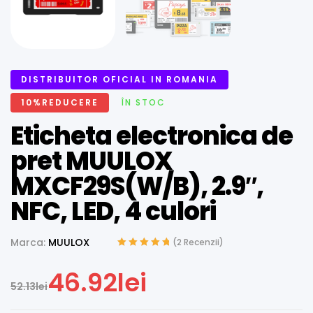
DISTRIBUITOR OFICIAL IN ROMANIA
10%REDUCERE
ÎN STOC
Eticheta electronica de
pret MUULOX
MXCF29S(W/B), 2.9″,
NFC, LED, 4 culori
Marca:
MUULOX
(
2
Recenzii)
Evaluat la
5.00
din 5 pe baza
46.92
lei
unei singure
52.13
lei
evaluări