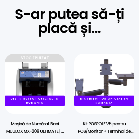
S-ar putea să-ți
placă și…
STOC EPUIZAT
DISTRIBUITOR OFICIAL IN
DISTRIBUITOR OFICIAL IN
ROMANIA
ROMANIA
Mașină de Numărat Bani
Kit POSPOLE V5 pentru
MUULOX MX-209 ULTIMATE | 2
POS/Monitor + Terminal de
Buzunare, Touchscreen &
Plati Universal + Imprimanta