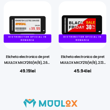
DISTRIBUITOR OFICIAL IN
DISTRIBUITOR OFICIAL IN
ROMANIA
ROMANIA
Eticheta electronica de pret
Eticheta electronica de pret
MUULOX MXCF26S(W/B), 2.66″,
MUULOX MXCF21S(W/B), 2.13″,
NFC, LED, 4 culori
NFC, LED, 4 culori
49.19
lei
45.94
lei