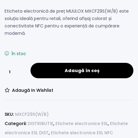
Eticheta electronică de preț MUULOX MXCF29S(W/B) este
soluția ideală pentru retail, oferind afișaj colorat și
conectivitate NFC pentru o experiență de cumpărare
modernă.
În stoc
Adaugă în coș
Adaugă In Wishlist
SKU:
MXCF29S(W/B)
Categorii:
DISTRIBUTIE
,
Etichete electronice ESL
,
Etichete
electronice ESL DIST
,
Etichete electronice ESL NFC