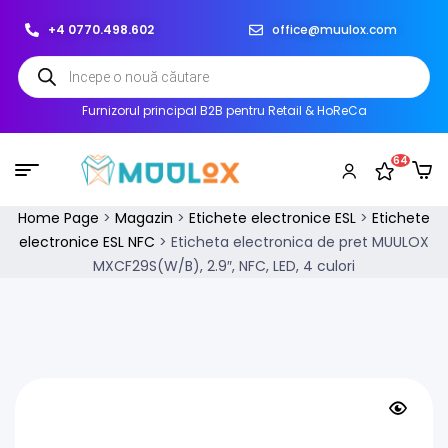
+4 0770.498.602
office@muulox.com
Furnizorul principal B2B pentru Retail & HoReCa
64
Home Page
>
Magazin
>
Etichete electronice ESL
>
Etichete
electronice ESL NFC
>
Eticheta electronica de pret MUULOX
MXCF29S(W/B), 2.9″, NFC, LED, 4 culori