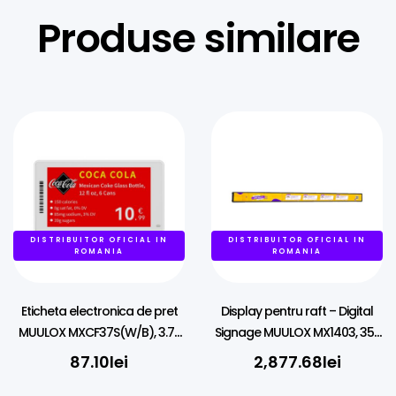
Produse similare
DISTRIBUITOR OFICIAL IN
DISTRIBUITOR OFICIAL IN
ROMANIA
ROMANIA
Eticheta electronica de pret
Display pentru raft – Digital
MUULOX MXCF37S(W/B), 3.7″,
Signage MUULOX MX1403, 35″,
NFC, LED, 4 culori
LCD,, Wi-Fi
87.10
lei
2,877.68
lei