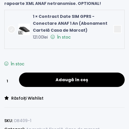
rapoarte XML ANAF netransmise. OPTIONAL!
1 × Contract Date SIM GPRS -
Conectare ANAF 1 An (Abonament
Cartelă Casa de Marcat)
121.00
lei
În stoc
În stoc
Adaugă în coș
Răsfoiți Wishlist
SKU:
DB409-1