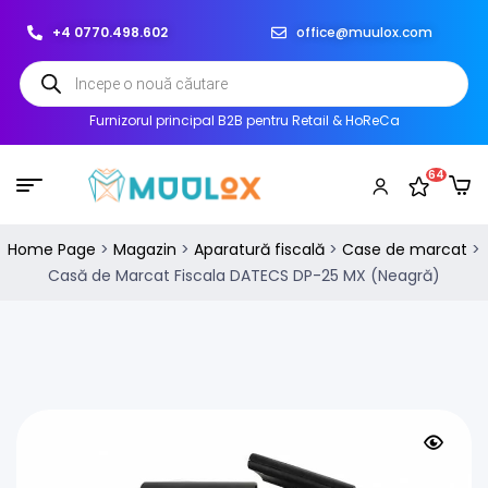
+4 0770.498.602
office@muulox.com
Furnizorul principal B2B pentru Retail & HoReCa
64
Home Page
>
Magazin
>
Aparatură fiscală
>
Case de marcat
>
Casă de Marcat Fiscala DATECS DP-25 MX (Neagră)