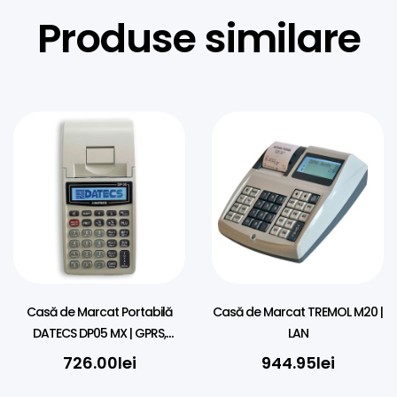
Produse similare
Casă de Marcat Portabilă
Casă de Marcat TREMOL M20 |
DATECS DP05 MX | GPRS,
LAN
Acumulator
726.00
lei
944.95
lei