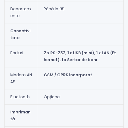
Departam
Până la 99
ente
Conectivi
tate
Porturi
2 x RS-232, 1 x USB (mini), 1 x LAN (Et
hernet), 1 x Sertar de bani
Modem AN
GSM / GPRS încorporat
AF
Bluetooth
Opțional
Impriman
tă