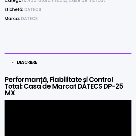
Categorii:
Aparatură fiscală
,
Case de marcat
Etichetă:
DATECS
Marca:
DATECS
DESCRIERE
Performanță, Fiabilitate și Control
Total: Casa de Marcat DATECS DP-25
MX