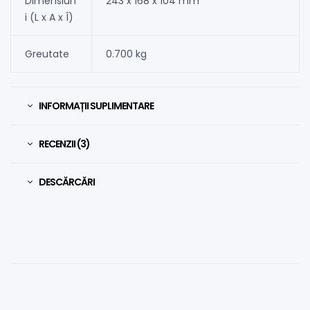
Dimensiun
243 x 168 x 104 mm
i (L x A x Î)
Greutate
0.700 kg
INFORMAȚII SUPLIMENTARE
RECENZII (3)
DESCĂRCĂRI