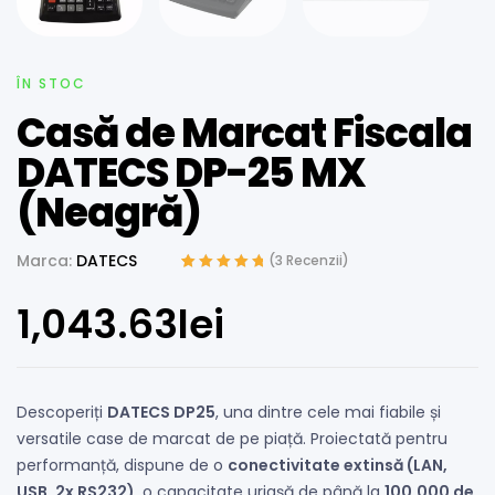
ÎN STOC
Casă de Marcat Fiscala
DATECS DP-25 MX
(Neagră)
Marca:
DATECS
(
3
Recenzii)
Evaluat la
2
5.00
din 5 pe baza a
1,043.63
lei
evaluări de la
clienți
Descoperiți
DATECS DP25
, una dintre cele mai fiabile și
versatile case de marcat de pe piață. Proiectată pentru
performanță, dispune de o
conectivitate extinsă (LAN,
USB, 2x RS232)
, o capacitate uriașă de până la
100.000 de