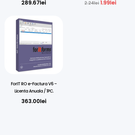
289.67
lei
1.99
lei
2.24
lei
ForIT RO e-Factura V6 –
Licenta Anuala / 1PC.
363.00
lei