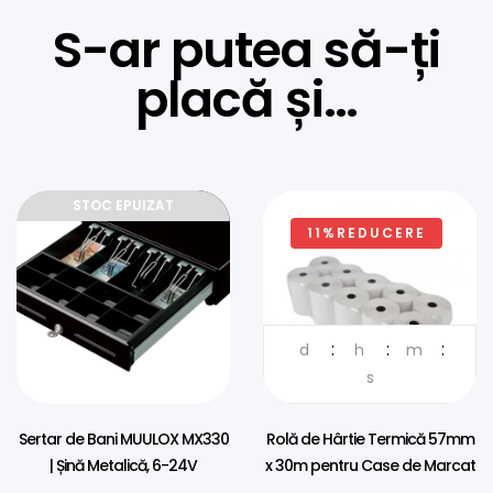
S-ar putea să-ți
placă și…
STOC EPUIZAT
11%REDUCERE
d
h
m
s
Sertar de Bani MUULOX MX330
Rolă de Hârtie Termică 57mm
| Șină Metalică, 6-24V
x 30m pentru Case de Marcat