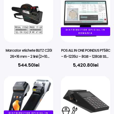
DISTRIBUITOR OFICIAL IN
ROMANIA
Marcator etichete BLITZ C20i
POS ALL IN ONE POINDUS PT58C
26×16 mm – 2 linii (2×10
– I5-1235U – 8GB – 128GB SSD |
alfanumeric) | Preț, EXP, LOT
Windows 11 PRO
544.50
lei
5,420.80
lei
DISTRIBUITOR OFICIAL IN