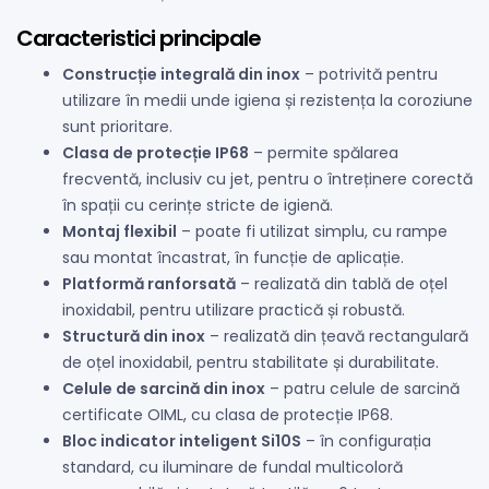
Caracteristici principale
Construcție integrală din inox
– potrivită pentru
utilizare în medii unde igiena și rezistența la coroziune
sunt prioritare.
Clasa de protecție IP68
– permite spălarea
frecventă, inclusiv cu jet, pentru o întreținere corectă
în spații cu cerințe stricte de igienă.
Montaj flexibil
– poate fi utilizat simplu, cu rampe
sau montat încastrat, în funcție de aplicație.
Platformă ranforsată
– realizată din tablă de oțel
inoxidabil, pentru utilizare practică și robustă.
Structură din inox
– realizată din țeavă rectangulară
de oțel inoxidabil, pentru stabilitate și durabilitate.
Celule de sarcină din inox
– patru celule de sarcină
certificate OIML, cu clasa de protecție IP68.
Bloc indicator inteligent Si10S
– în configurația
standard, cu iluminare de fundal multicoloră