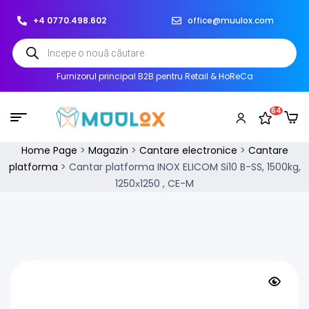
+4 0770.498.602
office@muulox.com
Furnizorul principal B2B pentru Retail & HoReCa
64
Home Page
>
Magazin
>
Cantare electronice
>
Cantare
platforma
>
Cantar platforma INOX ELICOM Si10 B-SS, 1500kg,
1250х1250 , CE-M