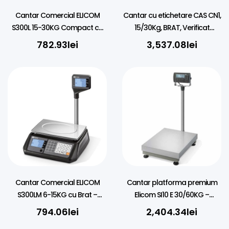
Cantar Comercial ELICOM
Cantar cu etichetare CAS CN1,
S300L 15-30KG Compact cu
15/30Kg, BRAT, Verificat
Brat – Negru/Alb
metrologic
782.93
lei
3,537.08
lei
Cantar Comercial ELICOM
Cantar platforma premium
S300LM 6-15KG cu Brat –
Elicom SI10 E 30/60KG –
Negru/Alb
30X40CM
794.06
lei
2,404.34
lei