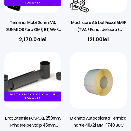
ROMANIA
Terminal Mobil Sunmi V3,
Modificare Atribut Fiscal AMEF
SUNMI OS Fara GMS, BT, Wi-Fi,
(TVA / Punct de lucru /
4G, NFC
Denumire)
2,170.04
lei
121.00
lei
DISTRIBUITOR OFICIAL IN
ROMANIA
Braț Extensie POSPOLE 250mm,
Eticheta Autocolanta Termica
Prindere pe Stâlp 45mm
hartie 40X21 MM -1740 BUC