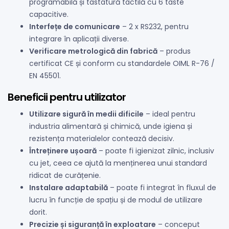
programabilă și tastatură tactilă cu 6 taste
capacitive.
Interfețe de comunicare
– 2 x RS232, pentru
integrare în aplicații diverse.
Verificare metrologică din fabrică
– produs
certificat CE și conform cu standardele OIML R-76 /
EN 45501.
Beneficii pentru utilizator
Utilizare sigură în medii dificile
– ideal pentru
industria alimentară și chimică, unde igiena și
rezistența materialelor contează decisiv.
Întreținere ușoară
– poate fi igienizat zilnic, inclusiv
cu jet, ceea ce ajută la menținerea unui standard
ridicat de curățenie.
Instalare adaptabilă
– poate fi integrat în fluxul de
lucru în funcție de spațiu și de modul de utilizare
dorit.
Precizie și siguranță în exploatare
– conceput