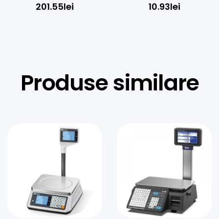
pentru Echipamente 38mm
201.55
lei
10.93
lei
Produse similare