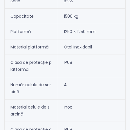
Serie
B-SS
Capacitate
1500 kg
Platformă
1250 × 1250 mm
Material platformă
Oțel inoxidabil
Clasa de protecție p
IP68
latformă
Număr celule de sar
4
cină
Material celule de s
Inox
arcină
Clasa de protecție c
IP68