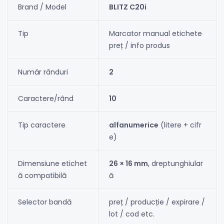
Brand / Model
BLITZ C20i
Tip
Marcator manual etichete
preț / info produs
Număr rânduri
2
Caractere/rând
10
Tip caractere
alfanumerice
(litere + cifr
e)
Dimensiune etichet
26 × 16 mm
, dreptunghiular
ă compatibilă
ă
Selector bandă
preț / producție / expirare /
lot / cod etc.