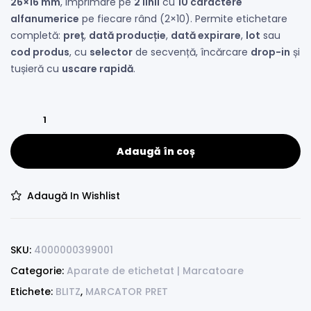
26×16 mm
, imprimare pe
2 linii
cu
10 caractere
alfanumerice
pe fiecare rând (2×10). Permite etichetare
completă:
preț
,
dată producție
,
dată expirare
,
lot
sau
cod produs
, cu
selector
de secvență, încărcare
drop-in
și
tușieră cu
uscare rapidă
.
Adaugă în coș
Adaugă In Wishlist
SKU:
4000000399001
Categorie:
Aparate de etichetat | Marcatoare
Etichete:
BLITZ
,
MARCATOR PRET