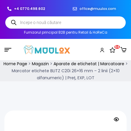
+4 0770.498.602
office@muulox.com
Furnizorul principal B2B pentru Retail & HoReCa
64
Home Page
>
Magazin
>
Aparate de etichetat | Marcatoare
>
Marcator etichete BLITZ C20i 26×16 mm – 2 linii (2×10
alfanumeric) | Preț, EXP, LOT