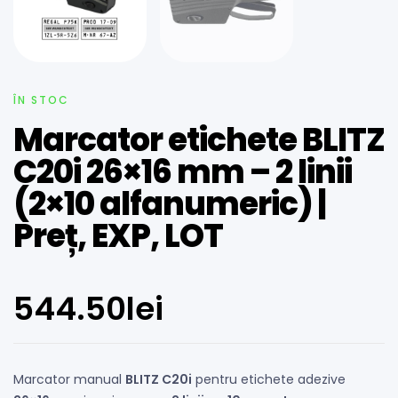
ÎN STOC
Marcator etichete BLITZ
C20i 26×16 mm – 2 linii
(2×10 alfanumeric) |
Preț, EXP, LOT
544.50
lei
Marcator manual
BLITZ C20i
pentru etichete adezive