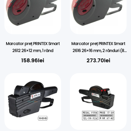
Marcator preț PRINTEX Smart
Marcator preț PRINTEX Smart
2612 26×12 mm, 1 rând
2616 26×16 mm, 2 rânduri (8
caractere)
158.96
lei
273.70
lei