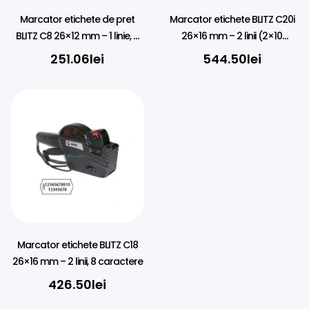
Marcator etichete de pret
Marcator etichete BLITZ C20i
BLITZ C8 26×12 mm – 1 linie, 8
26×16 mm – 2 linii (2×10
caractere
alfanumeric) | Preț, EXP, LOT
251.06
lei
544.50
lei
Marcator etichete BLITZ C18
26×16 mm – 2 linii, 8 caractere
426.50
lei