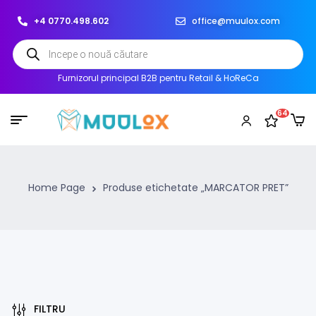
+4 0770.498.602
office@muulox.com
Furnizorul principal B2B pentru Retail & HoReCa
64
Home Page
Produse etichetate „MARCATOR PRET”
FILTRU