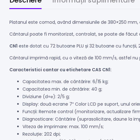
Descriere
Informații suplimentare
Platanul este comod, având dimensiunile de 380×250 mm, este
Cântarul poate fi monitorizat, controlat, se poate de făcut 
CN1
este dotat cu 72 butoane PLU și 32 butoane cu funcții, 2
Cântarul imprimă rapid, cu o viteză de 100 mm/s, astfel nu p
Caracteristici cantar cu etichetare CAS CN1:
Capacitatea max. de cântărire: 6/15 kg;
Capacitatea min. de cântărire: 40 g;
Diviziune (d=е): 2/5 g;
Display: două ecrane 7″ Color LCD pe suport, unul orient
Funcții: Remote control (monitorizare, actualizare fir
Diagnosticare: Cântărire (suprasolicitare, daune la impa
Viteza de imprimare: max. 100 mm/s;
Rezoluție: 202 dpi;