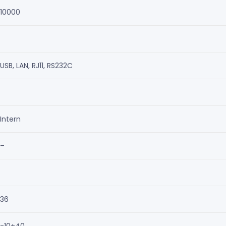
10000
USB, LAN, RJ11, RS232C
Intern
–
36