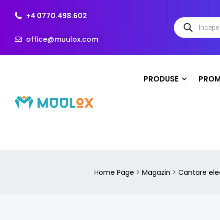
+4 0770.498.602
office@muulox.com
PRODUSE
PROM
Home Page
>
Magazin
>
Cantare ele