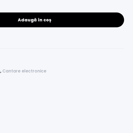
Adaugă în coș
e
,
Cantare electronice