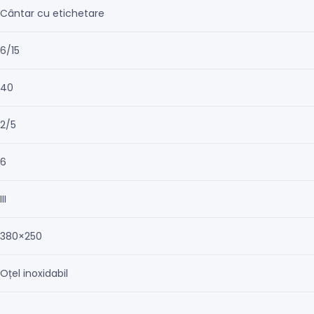
Cântar cu etichetare
6/15
40
2/5
6
III
380×250
Oțel inoxidabil