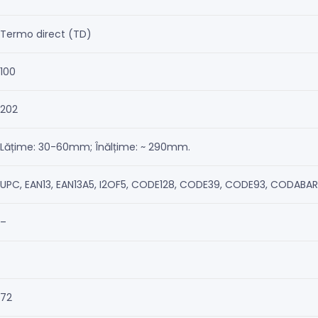
Termo direct (TD)
100
202
Lățime: 30-60mm; Înălțime: ~ 290mm.
UPC, EAN13, EAN13A5, I2OF5, CODE128, CODE39, CODE93, CODABAR
–
72