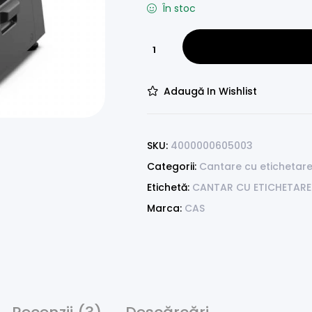
În stoc
Adaugă In Wishlist
SKU:
4000000605003
Categorii:
Cantare cu etichetar
Etichetă:
CANTAR CU ETICHETARE
Marca:
CAS