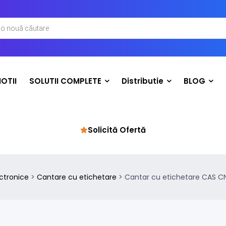
OTII
SOLUTII COMPLETE
Distributie
BLOG
Solicită Ofertă
ctronice
>
Cantare cu etichetare
>
Cantar cu etichetare CAS CN1