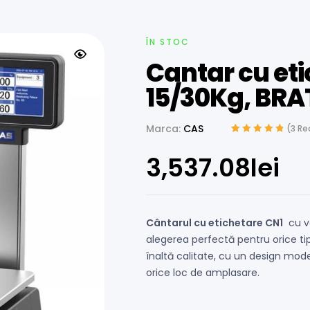
ÎN STOC
Cantar cu eti
15/30Kg, BRAT
Marca:
CAS
(
3
Rec
Evaluat la
2
5.00
din 5 pe baza a
3,537.08
lei
evaluări de la
clienți
Cântarul cu etichetare CN1
cu ve
alegerea perfectă pentru orice t
înaltă calitate, cu un design mode
orice loc de amplasare.