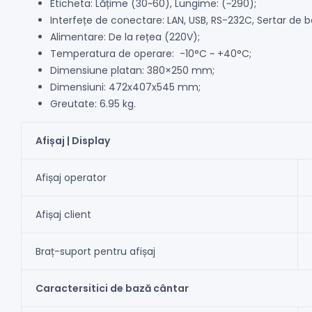
Eticheta: Lățime (30~60), Lungime: (~290);
Interfețe de conectare: LAN, USB, RS-232C, Sertar de b
Alimentare: De la rețea (220V);
Temperatura de operare: -10°C ~ +40°C;
Dimensiune platan: 380×250 mm;
Dimensiuni: 472x407x545 mm;
Greutate: 6.95 kg.
Afișaj | Display
Afișaj operator
Afișaj client
Braț-suport pentru afișaj
Caractersitici de bază cântar