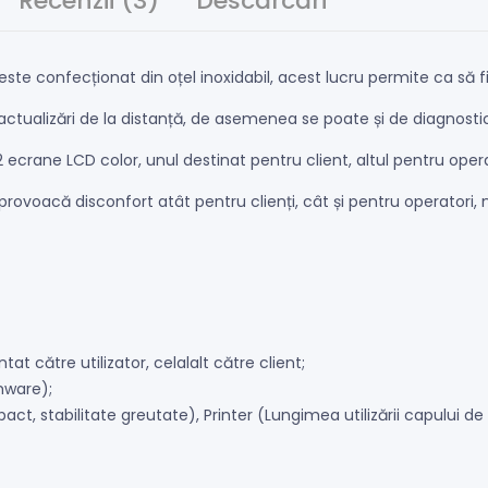
Recenzii (3)
Descărcări
 confecționat din oțel inoxidabil, acest lucru permite ca să fie 
actualizări de la distanță, de asemenea se poate și de diagnostic
 ecrane LCD color, unul destinat pentru client, altul pentru oper
rovoacă disconfort atât pentru clienți, cât și pentru operatori,
at către utilizator, celalalt către client;
mware);
ct, stabilitate greutate), Printer (Lungimea utilizării capului de 