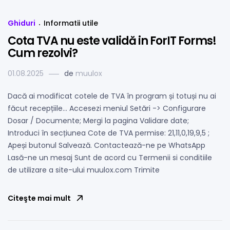
Ghiduri
Informatii utile
Cota TVA nu este validă in ForIT Forms!
Cum rezolvi?
01.08.2025
de
muulox
Dacă ai modificat cotele de TVA în program și totuși nu ai
făcut recepțiile… Accesezi meniul Setări -> Configurare
Dosar / Documente; Mergi la pagina Validare date;
Introduci în secțiunea Cote de TVA permise: 21,11,0,19,9,5 ;
Apeși butonul Salvează. Contactează-ne pe WhatsApp
Lasă-ne un mesaj Sunt de acord cu Termenii si conditiile
de utilizare a site-ului muulox.com Trimite
Citeşte mai mult