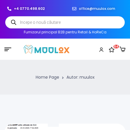
+4 0770.498.602
office@muulox.com
Furnizorul principal B2B pentru Retail & HoReCa
64
Home Page
Autor: muulox