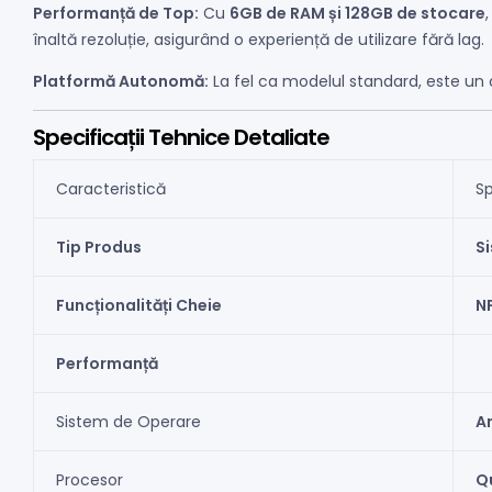
Performanță de Top:
Cu
6GB de RAM și 128GB de stocare
înaltă rezoluție, asigurând o experiență de utilizare fără lag.
Platformă Autonomă:
La fel ca modelul standard, este u
Specificații Tehnice Detaliate
Caracteristică
Sp
Tip Produs
S
Funcționalități Cheie
N
Performanță
Sistem de Operare
An
Procesor
Q