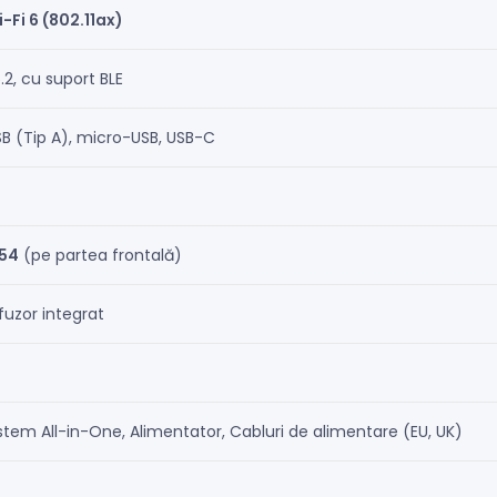
-Fi 6 (802.11ax)
.2, cu suport BLE
B (Tip A), micro-USB, USB-C
P54
(pe partea frontală)
fuzor integrat
stem All-in-One, Alimentator, Cabluri de alimentare (EU, UK)