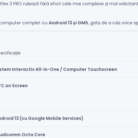
, Flex 3 PRO rulează fără efort cele mai complexe și mai solicitante
n computer complet cu
Android 13 și GMS
, gata de a rula orice a
ecificație
istem Interactiv All-in-One / Computer Touchscreen
FC on Screen
droid 13 (cu Google Mobile Services)
ualcomm Octa Core