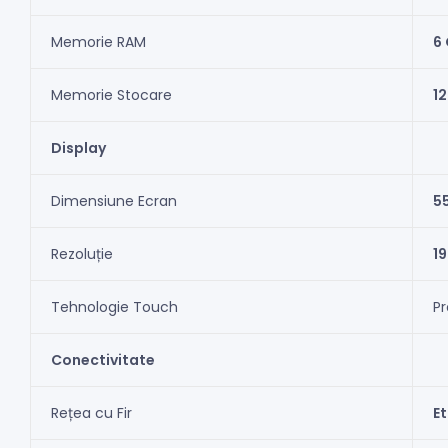
Memorie RAM
6
Memorie Stocare
12
Display
Dimensiune Ecran
55
Rezoluție
19
Tehnologie Touch
Pr
Conectivitate
Rețea cu Fir
E