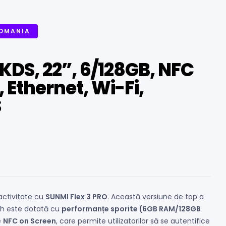
ROMANIA
 KDS, 22”, 6/128GB, NFC
 Ethernet, Wi-Fi,
S
ractivitate cu
SUNMI Flex 3 PRO
. Această versiune de top a
nch este dotată cu
performanțe sporite (6GB RAM/128GB
e
NFC on Screen
, care permite utilizatorilor să se autentifice