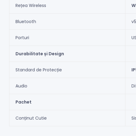
Rețea Wireless
Wi
Bluetooth
v5
Porturi
US
Durabilitate și Design
Standard de Protecție
I
Audio
Di
Pachet
Conținut Cutie
Si