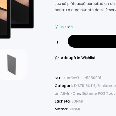
sau să plătească apropiind un car
pentru a crea puncte de self-servi
În stoc
Adaugă In Wishlist
SKU:
sunflex3 – P11050001
Categorii:
DISTRIBUTIE
,
Echipame
uri All-In-One
,
Sisteme POS Tou
Etichetă:
SUNMI
Marca:
SUNMI