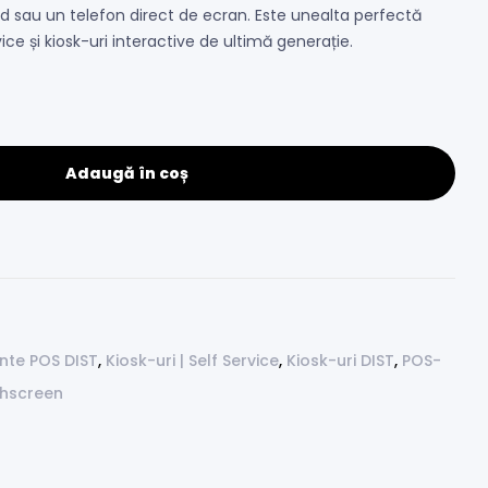
d sau un telefon direct de ecran. Este unealta perfectă
ce și kiosk-uri interactive de ultimă generație.
Adaugă în coș
nte POS DIST
,
Kiosk-uri | Self Service
,
Kiosk-uri DIST
,
POS-
chscreen