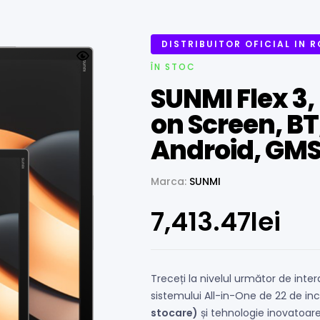
DISTRIBUITOR OFICIAL IN 
ÎN STOC
SUNMI Flex 3,
on Screen, BT,
Android, GM
Marca:
SUNMI
7,413.47
lei
Treceți la nivelul următor de inte
sistemului All-in-One de 22 de i
stocare)
și tehnologie inovatoar