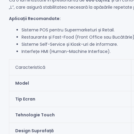
Cu o luminozitate impresionantă de
600 cd/m2
și un contr
„L”, care asigură stabilitatea necesară la apăsările repetate
Aplicații Recomandate:
Sisteme POS pentru Supermarketuri și Retail.
Restaurante și Fast-Food (Front Office sau Bucătărie)
Sisteme Self-Service și Kiosk-uri de informare.
Interfețe HMI (Human-Machine Interface).
Caracteristică
Model
Tip Ecran
Tehnologie Touch
Design Suprafață