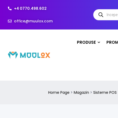
+4 0770.498.602
office@muulox.com
PRODUSE
PROM
Home Page
>
Magazin
>
Sisteme POS