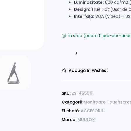
Luminozitate:
600 cd/m2 (Vi
Design:
True Flat (Ușor de cu
Interfață:
VGA (Video) + US
În stoc (poate fi pre-comand
Adaugă In Wishlist
SKU:
ZS-455511
Categorii:
Monitoare Touchscre
Etichetă:
ACCESORIU
Marca:
MUULOX