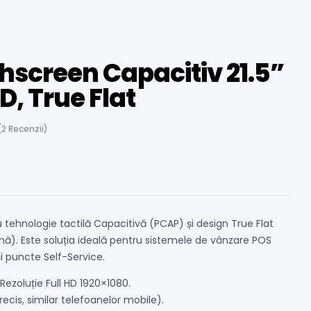
hscreen Capacitiv 21.5”
D, True Flat
(
2
Recenzii)
u tehnologie tactilă Capacitivă (PCAP) și design True Flat
mă). Este soluția ideală pentru sistemele de vânzare POS
i puncte Self-Service.
 Rezoluție Full HD 1920×1080.
recis, similar telefoanelor mobile).