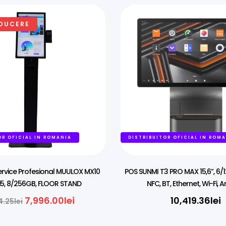
DUCERE
OR OFICIAL IN ROMANIA
DISTRIBUITOR OFICIAL IN ROM
Service Profesional MUULOX MX10
POS SUNMI T3 PRO MAX 15,6”, 6
 i5, 8/256GB, FLOOR STAND
NFC, BT, Ethernet, Wi-Fi, 
7,996.00
lei
10,419.36
lei
4.25
lei