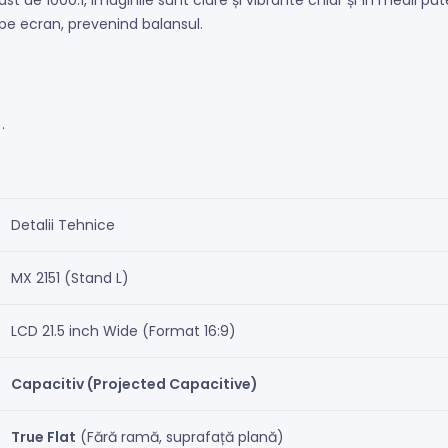
ast de 1000:1, imaginile sunt clare și vibrante chiar și în medii p
 pe ecran, prevenind balansul.
.
Detalii Tehnice
MX 2151 (Stand L)
LCD 21.5 inch Wide (Format 16:9)
Capacitiv (Projected Capacitive)
True Flat
(Fără ramă, suprafață plană)