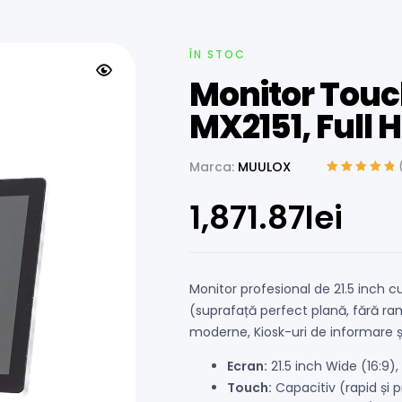
ÎN STOC
Monitor Touc
MX2151, Full H
Marca:
MUULOX
Evaluat la
5.00
din 5 pe baza
1,871.87
lei
unei singure
evaluări
Monitor profesional de 21.5 inch c
(suprafață perfect plană, fără ra
moderne, Kiosk-uri de informare ș
Ecran:
21.5 inch Wide (16:9),
Touch:
Capacitiv (rapid și p