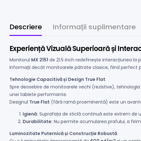
Descriere
Informații suplimentare
Experiență Vizuală Superioară și Intera
Monitorul
MX 2151
de 21.5 inch redefinește interacțiunea la 
informații decât monitoarele pătrate clasice, fiind perfect
Tehnologie Capacitivă și Design True Flat
Spre deosebire de monitoarele vechi (rezistive), tehnologi
unei tablete performante.
Designul
True Flat
(fără ramă proeminentă) este un avantaj
Igienă:
Suprafața de sticlă continuă este extrem de uș
Durabilitate:
Nu permite acumularea prafului, a firimit
Luminozitate Puternică și Construcție Robustă