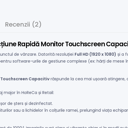
Recenzii (2)
cțiune Rapidă Monitor Touchscreen Capacitiv
punctul de vânzare. Datorită rezoluției
Full HD (1920 x 1080)
și a 
 pentru software-urile de gestiune complexe (ex: hărți de mese î
a
Touchscreen Capacitiv
răspunde la cea mai ușoară atingere, of
 major în HoReCa și Retail:
or de șters și dezinfectat.
urilor sau a lichidelor în colțurile ramei, prelungind viața echip