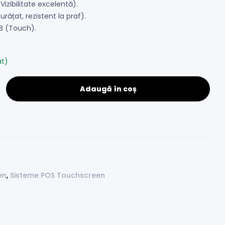
zibilitate excelentă).
rățat, rezistent la praf).
B (Touch).
at)
Adaugă în coș
en
,
Sisteme POS Touchscreen