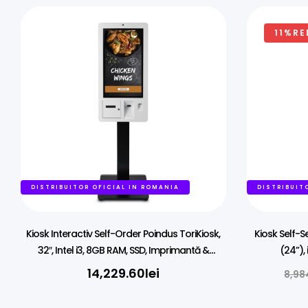
11%RE
DISTRIBUITOR OFICIAL IN ROMANIA
DISTRIBUIT
Kiosk Interactiv Self-Order Poindus ToriKiosk,
Kiosk Self-
32″, Intel i3, 8GB RAM, SSD, Imprimantă &
(24”),
Scanner 2D, Podea
14,229.60
lei
8,98