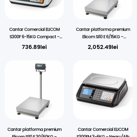
Cantar Comercial ELICOM
Cantar platforma premium
S300F 6-15KG Compact –
Elicom SI10 E 6/15KG –
Negru/Alb
30X30CM
736.89
lei
2,052.49
lei
Cantar platforma premium
Cantar Comercial ELICOM
Elicom SI10 E 30/60KG –
S300FM 3-6KG – Negru/Alb