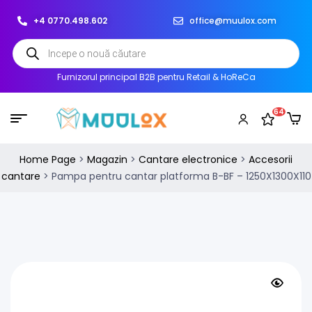
+4 0770.498.602
office@muulox.com
Furnizorul principal B2B pentru Retail & HoReCa
64
Home Page
>
Magazin
>
Cantare electronice
>
Accesorii
cantare
>
Pampa pentru cantar platforma B-BF – 1250X1300X110