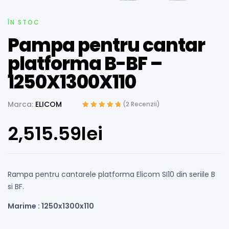
ÎN STOC
Pampa pentru cantar
platforma B-BF –
1250X1300X110
Marca:
ELICOM
(
2
Recenzii)
Evaluat la
5.00
din 5 pe baza
2,515.59
lei
unei singure
evaluări
Rampa pentru cantarele platforma Elicom SI10 din seriile B
si BF.
Marime : 1250x1300x110