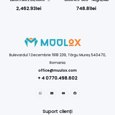
40X50CM
2,462.93
lei
748.81
lei
Bulevardul 1 Decembrie 1918 239, Târgu Mureș 540470,
Romania
office@muulox.com
+ 4 0770.498.602
Suport clienți