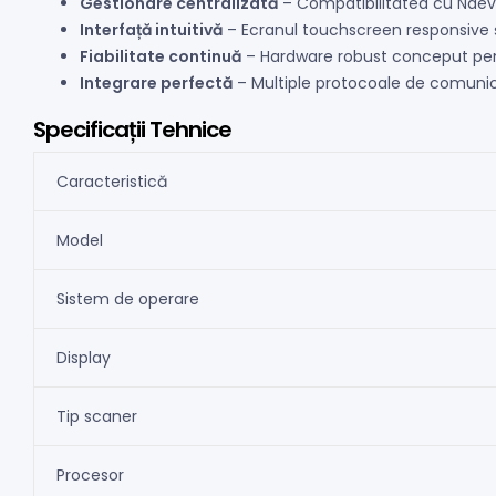
Gestionare centralizată
– Compatibilitatea cu Ndevor
Interfață intuitivă
– Ecranul touchscreen responsive și 
Fiabilitate continuă
– Hardware robust conceput pent
Integrare perfectă
– Multiple protocoale de comunica
Specificații Tehnice
Caracteristică
Model
Sistem de operare
Display
Tip scaner
Procesor