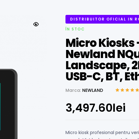
DISTRIBUITOR OFICIAL IN 
ÎN STOC
Micro Kiosks 
Newland NQuir
Landscape, 2D
USB-C, BT, Et
Marca:
NEWLAND
Evaluat la
5.00
din 5 pe baza
3,497.60
lei
unei singure
evaluări
Micro kiosk profesional pentru ver