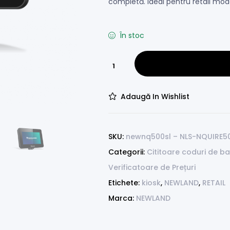
completă. Ideal pentru retail mode
În stoc
Adaugă In Wishlist
SKU:
newnq500sl – NLS-NQUIRE5
Categorii:
Cititoare coduri de b
Verificatoare de Prețuri
Etichete:
kiosk
,
NEWLAND
,
RETAIL
Marca:
NEWLAND