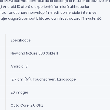
 MDM permite controlul de la distanță al tuturor dispozitivelor 
Android 13 oferă o experiență familiară utilizatorilor
ru funcționare non-stop în medii comerciale intensive
ție asigură compatibilitatea cu infrastructura IT existentă
Specificație
Newland NQuire 500 Sakte II
Android 13
12.7 cm (5″), Touchscreen, Landscape
2D imager
Octa Core, 2.0 GHz