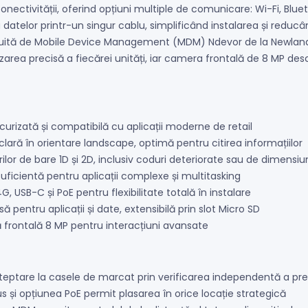
conectivității, oferind opțiuni multiple de comunicare: Wi-Fi, Blu
 datelor printr-un singur cablu, simplificând instalarea și reducâ
 gratuită de Mobile Device Management (MDM) Ndevor de la Newland,
izarea precisă a fiecărei unități, iar camera frontală de 8 MP desc
curizată și compatibilă cu aplicații moderne de retail
clară în orientare landscape, optimă pentru citirea informațiilor
ilor de bare 1D și 2D, inclusiv coduri deteriorate sau de dimensiu
ficientă pentru aplicații complexe și multitasking
G, USB-C și PoE pentru flexibilitate totală în instalare
pentru aplicații și date, extensibilă prin slot Micro SD
 frontală 8 MP pentru interacțiuni avansate
eptare la casele de marcat prin verificarea independentă a preț
s și opțiunea PoE permit plasarea în orice locație strategică