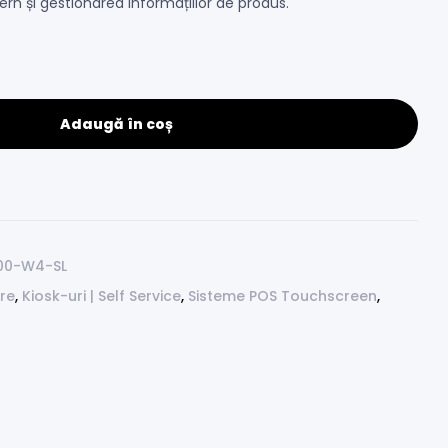
rn și gestionarea informațiilor de produs.
Adaugă în coș
00-W4-SL
are
,
Kiosk-uri | Self Service
,
Sisteme POS Touchscreen
,