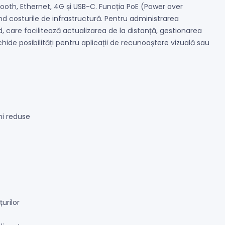
etooth, Ethernet, 4G și USB-C. Funcția PoE (Power over
nd costurile de infrastructură. Pentru administrarea
 care facilitează actualizarea de la distanță, gestionarea
hide posibilități pentru aplicații de recunoaștere vizuală sau
ni reduse
urilor