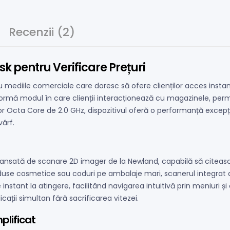
Recenzii (2)
sk pentru Verificare Prețuri
 mediile comerciale care doresc să ofere clienților acces instan
mă modul în care clienții interacționează cu magazinele, permițâ
or Octa Core de 2.0 GHz, dispozitivul oferă o performanță excepț
vârf.
avansată de scanare 2D imager de la Newland, capabilă să citească
oduse cosmetice sau coduri pe ambalaje mari, scanerul integrat 
e instant la atingere, facilitând navigarea intuitivă prin meniuri
icații simultan fără sacrificarea vitezei.
lificat