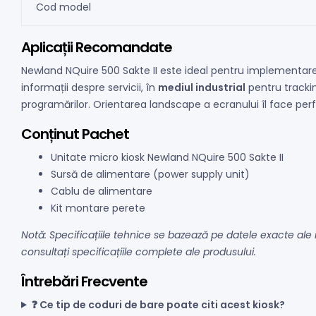
Cod model
Aplicații Recomandate
Newland NQuire 500 Sakte II este ideal pentru implementar
informații despre servicii, în
mediul industrial
pentru tracki
programărilor. Orientarea landscape a ecranului îl face per
Conținut Pachet
Unitate micro kiosk Newland NQuire 500 Sakte II
Sursă de alimentare (power supply unit)
Cablu de alimentare
Kit montare perete
Notă: Specificațiile tehnice se bazează pe datele exacte a
consultați specificațiile complete ale produsului.
Întrebări Frecvente
❓ Ce tip de coduri de bare poate citi acest kiosk?