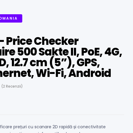
ROMANIA
– Price Checker
e 500 Sakte II, PoE, 4G,
, 12.7 cm (5”), GPS,
hernet, Wi-Fi, Android
(
2
Recenzii)
ificare prețuri cu scanare 2D rapidă și conectivitate