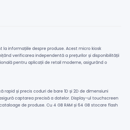
t la informațiile despre produse. Acest micro kiosk
nd verificarea independentă a prețurilor și disponibilității
ională pentru aplicații de retail moderne, asigurând o
 rapid și precis coduri de bare 1D și 2D de dimensiuni
asigură captarea precisă a datelor. Display-ul touchscreen
 și cataloage de produse. Cu 4 GB RAM și 64 GB stocare flash