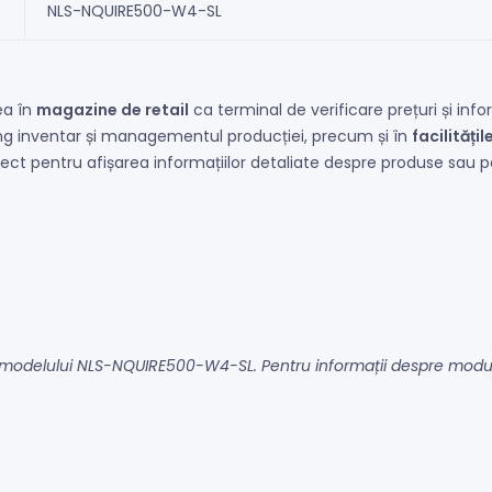
NLS-NQUIRE500-W4-SL
ea în
magazine de retail
ca terminal de verificare prețuri și info
ng inventar și managementul producției, precum și în
facilități
fect pentru afișarea informațiilor detaliate despre produse sau 
le modelului NLS-NQUIRE500-W4-SL. Pentru informații despre mod