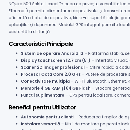
NQuire 500 Sakte II excel în ceea ce privește versatilitatea 
Ethernet) permite alimentarea dispozitivului și transmiterea
eficientă a flotei de dispozitive, kiosk-ul suportă soluția
aplicațiilor și depanarea. Modulul GPS integrat permite local
asistență la distanță.
Caracteristici Principale
Sistem de operare Android 13
– Platformă stabilă, se
Display touchscreen 12.7 cm (5″)
– Interfață vizuală 
Scaner 2D imager profesional
– Citire rapidă a codur
Procesor Octa Core 2.0 GHz
– Putere de procesare su
Conectivitate multiplă
– Wi-Fi, Bluetooth, Ethernet, 4
Memorie 4 GB RAM și 64 GB Flash
– Stocare generoasă 
Funcții suplimentare
– GPS pentru localizare, cameră
Beneficii pentru Utilizator
Autonomie pentru clienți
– Reducerea timpilor de așt
Instalare versatilă
– Kitul de montare pe perete inclu