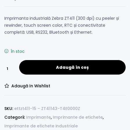
evaluări
Imprimanta industrială Zebra ZT411 (300 dpi) cu peeler și
rewinder, touch screen color, RTC și conectivitate
completă: USB, RS232, Bluetooth și Ethernet.
În stoc
Adaugă în coș
Adaugă In Wishlist
SKU:
ettzt411-15 – ZT41143-T4E0000Z
Categorii:
Imprimante
,
Imprimante de etichete
,
Imprimante de etichete industriale