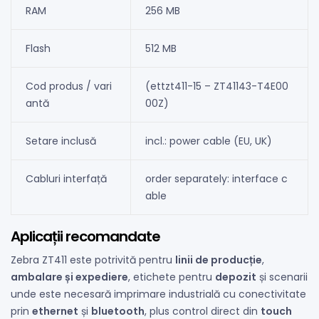
RAM
256 MB
Flash
512 MB
Cod produs / vari
(ettzt411-15 – ZT41143-T4E00
antă
00Z)
Setare inclusă
incl.: power cable (EU, UK)
Cabluri interfață
order separately: interface c
able
Aplicații recomandate
Zebra ZT411 este potrivită pentru
linii de producție
,
ambalare și expediere
, etichete pentru
depozit
și scenarii
unde este necesară imprimare industrială cu conectivitate
prin
ethernet
și
bluetooth
, plus control direct din
touch