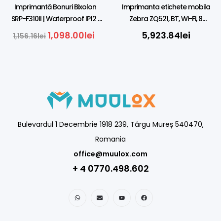
Imprimantă Bonuri Bixolon
Imprimanta etichete mobila
SRP-F310II | Waterproof IP12 |
Zebra ZQ521, BT, Wi-Fi, 8
LAN, USB
dots/mm (203 dpi), display
1,098.00
lei
5,923.84
lei
1,156.16
lei
Bulevardul 1 Decembrie 1918 239, Târgu Mureș 540470,
Romania
office@muulox.com
+ 4 0770.498.602