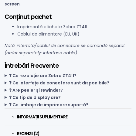
screen
.
Conținut pachet
Imprimantă etichete Zebra ZT411
Cablul de alimentare (EU, UK)
Notă: interfața/cablul de conectare se comandă separat
(order separately: interface cable).
Întrebări Frecvente
❓ Ce rezoluție are Zebra ZT411?
❓ Ce interfețe de conectare sunt disponibile?
❓ Are peeler și rewinder?
❓ Ce tip de display are?
❓ Ce limbaje de imprimare suportă?
INFORMAȚII SUPLIMENTARE
RECENZII (2)