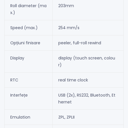
Roll diameter (ma
203mm
x.)
Speed (max.)
254 mm/s
Opțiuni finisare
peeler, full-roll rewind
Display
display (touch screen, colou
r)
RTC
real time clock
Interfețe
USB (2x), RS232, Bluetooth, Et
hernet
Emulation
ZPL, ZPLII