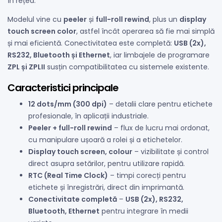
în rețea.
Modelul vine cu
peeler
și
full-roll rewind
, plus un
display
touch screen color
, astfel încât operarea să fie mai simplă
și mai eficientă. Conectivitatea este completă:
USB (2x),
RS232, Bluetooth și Ethernet
, iar limbajele de programare
ZPL și ZPLII
susțin compatibilitatea cu sistemele existente.
Caracteristici principale
12 dots/mm (300 dpi)
– detalii clare pentru etichete
profesionale, în aplicații industriale.
Peeler + full-roll rewind
– flux de lucru mai ordonat,
cu manipulare ușoară a rolei și a etichetelor.
Display touch screen, colour
– vizibilitate și control
direct asupra setărilor, pentru utilizare rapidă.
RTC (Real Time Clock)
– timpi corecți pentru
etichete și înregistrări, direct din imprimantă.
Conectivitate completă
–
USB (2x), RS232,
Bluetooth, Ethernet
pentru integrare în medii