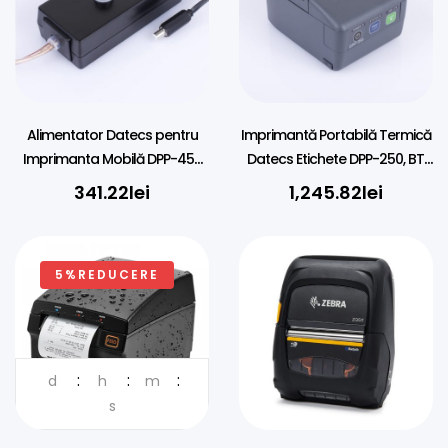
Alimentator Datecs pentru
Imprimantă Portabilă Termică
Imprimanta Mobilă DPP-450
Datecs Etichete DPP-250, BT,
BT, 19V, 5.2A
58mm
341.22
lei
1,245.82
lei
5%REDUCERE
d
h
m
DISTRIBUITOR OFICIAL IN
ROMANIA
s