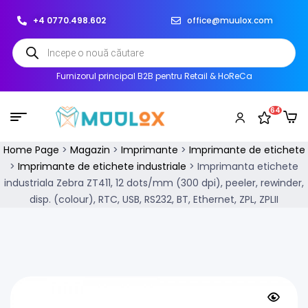
+4 0770.498.602
office@muulox.com
Furnizorul principal B2B pentru Retail & HoReCa
64
Home Page
>
Magazin
>
Imprimante
>
Imprimante de etichete
>
Imprimante de etichete industriale
>
Imprimanta etichete
industriala Zebra ZT411, 12 dots/mm (300 dpi), peeler, rewinder,
disp. (colour), RTC, USB, RS232, BT, Ethernet, ZPL, ZPLII