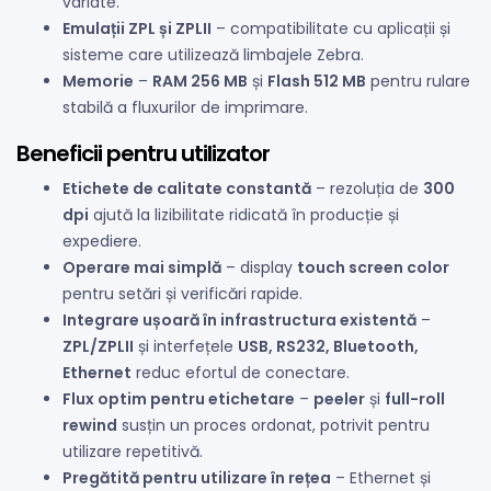
variate.
Emulații ZPL și ZPLII
– compatibilitate cu aplicații și
sisteme care utilizează limbajele Zebra.
Memorie
–
RAM 256 MB
și
Flash 512 MB
pentru rulare
stabilă a fluxurilor de imprimare.
Beneficii pentru utilizator
Etichete de calitate constantă
– rezoluția de
300
dpi
ajută la lizibilitate ridicată în producție și
expediere.
Operare mai simplă
– display
touch screen color
pentru setări și verificări rapide.
Integrare ușoară în infrastructura existentă
–
ZPL/ZPLII
și interfețele
USB, RS232, Bluetooth,
Ethernet
reduc efortul de conectare.
Flux optim pentru etichetare
–
peeler
și
full-roll
rewind
susțin un proces ordonat, potrivit pentru
utilizare repetitivă.
Pregătită pentru utilizare în rețea
– Ethernet și