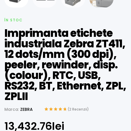
ÎN STOC
Imprimanta etichete
industriala Zebra ZT411,
12 dots/mm (300 dpi),
peeler, rewinder, disp.
(colour), RTC, USB,
RS232, BT, Ethernet, ZPL,
ZPLII
Marca:
ZEBRA
(
2
Recenzii)
Evaluat la
5.00
din 5 pe baza
13,432.76
lei
unei singure