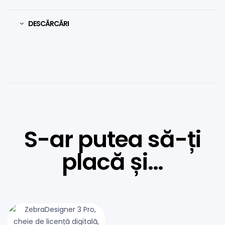
DESCĂRCĂRI
S-ar putea să-ți
placă și…