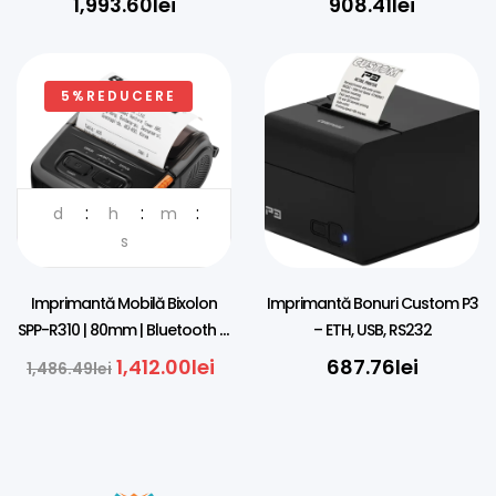
1,993.60
lei
908.41
lei
5%REDUCERE
d
h
m
DISTRIBUITOR OFICIAL IN
ROMANIA
s
Imprimantă Mobilă Bixolon
Imprimantă Bonuri Custom P3
SPP-R310 | 80mm | Bluetooth &
– ETH, USB, RS232
USB | iOS
1,412.00
lei
687.76
lei
1,486.49
lei