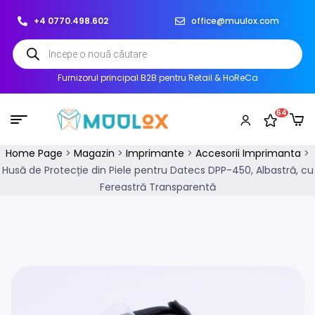
+4 0770.498.602
office@muulox.com
Furnizorul principal B2B pentru Retail & HoReCa
64
Home Page
>
Magazin
>
Imprimante
>
Accesorii Imprimanta
>
Husă de Protecție din Piele pentru Datecs DPP-450, Albastră, cu
Fereastră Transparentă