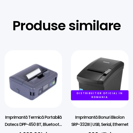
Produse similare
DISTRIBUITOR OFICIAL IN
ROMANIA
Imprimantă Termică Portabilă
Imprimantă Bonuri Bixolon
Datecs DPP-450 BT, Bluetooth,
SRP-332III | USB, Serial, Ethernet
80mm