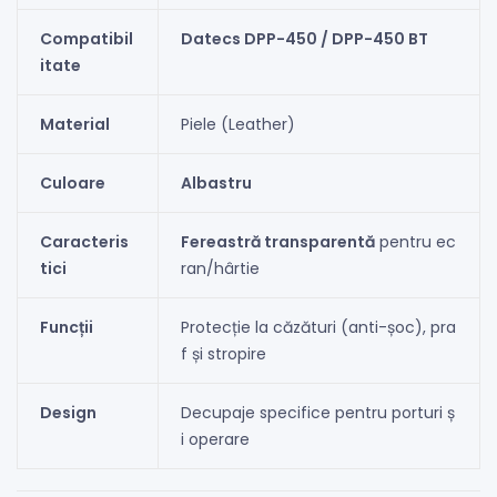
Compatibil
Datecs DPP-450 / DPP-450 BT
itate
Material
Piele (Leather)
Culoare
Albastru
Caracteris
Fereastră transparentă
pentru ec
tici
ran/hârtie
Funcții
Protecție la căzături (anti-șoc), pra
f și stropire
Design
Decupaje specifice pentru porturi ș
i operare