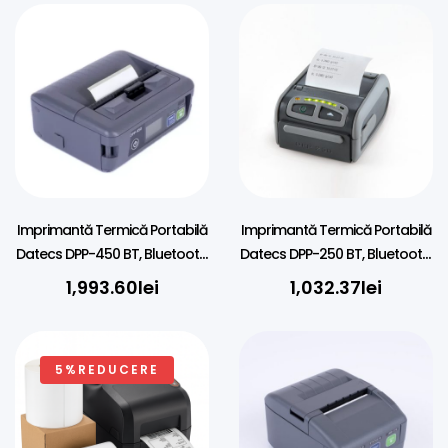
Imprimantă Termică Portabilă
Imprimantă Termică Portabilă
Datecs DPP-450 BT, Bluetooth,
Datecs DPP-250 BT, Bluetooth,
80mm
58mm
1,993.60
lei
1,032.37
lei
5%REDUCERE