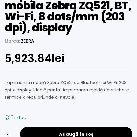
mobila Zebra ZQ521, BT,
Wi-Fi, 8 dots/mm (203
dpi), display
Marca:
ZEBRA
5,923.84
lei
Imprimanta mobilă Zebra ZQ521 cu Bluetooth și Wi‑Fi, 203
dpi și display. Ideală pentru imprimarea rapidă de etichete
termice direct, oriunde ai nevoie.
În stoc
Adaugă în coș