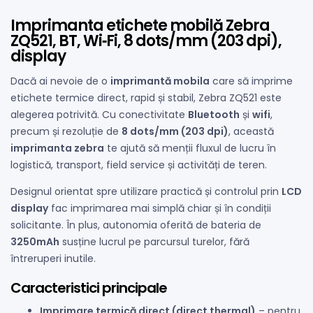
Imprimanta etichete mobilă Zebra
ZQ521, BT, Wi‑Fi, 8 dots/mm (203 dpi),
display
Dacă ai nevoie de o
imprimantă mobila
care să imprime
etichete termice direct, rapid și stabil, Zebra ZQ521 este
alegerea potrivită. Cu conectivitate
Bluetooth
și
wifi
,
precum și rezoluție de
8 dots/mm (203 dpi)
, această
imprimanta zebra
te ajută să menții fluxul de lucru în
logistică, transport, field service și activități de teren.
Designul orientat spre utilizare practică și controlul prin
LCD
display
fac imprimarea mai simplă chiar și în condiții
solicitante. În plus, autonomia oferită de bateria de
3250mAh
susține lucrul pe parcursul turelor, fără
întreruperi inutile.
Caracteristici principale
Imprimare termică direct (direct thermal)
– pentru