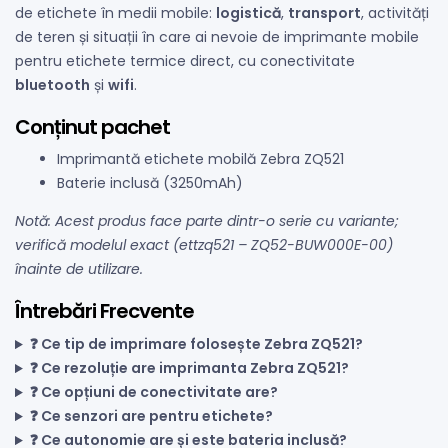
de etichete în medii mobile:
logistică
,
transport
, activități
de teren și situații în care ai nevoie de imprimante mobile
pentru etichete termice direct, cu conectivitate
bluetooth
și
wifi
.
Conținut pachet
Imprimantă etichete mobilă Zebra ZQ521
Baterie inclusă (3250mAh)
Notă: Acest produs face parte dintr-o serie cu variante;
verifică modelul exact (ettzq521 – ZQ52-BUW000E-00)
înainte de utilizare.
Întrebări Frecvente
❓ Ce tip de imprimare folosește Zebra ZQ521?
❓ Ce rezoluție are imprimanta Zebra ZQ521?
❓ Ce opțiuni de conectivitate are?
❓ Ce senzori are pentru etichete?
❓ Ce autonomie are și este bateria inclusă?