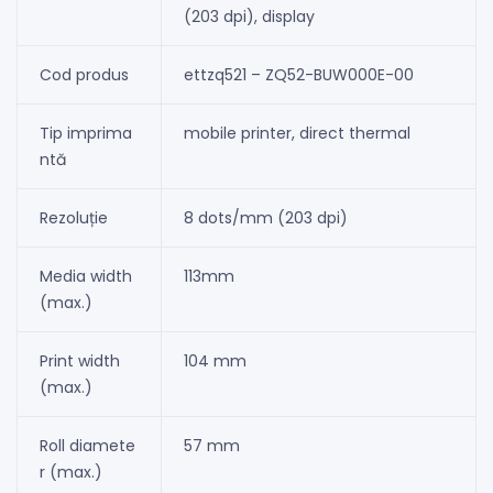
(203 dpi), display
Cod produs
ettzq521 – ZQ52-BUW000E-00
Tip imprima
mobile printer, direct thermal
ntă
Rezoluție
8 dots/mm (203 dpi)
Media width
113mm
(max.)
Print width
104 mm
(max.)
Roll diamete
57 mm
r (max.)