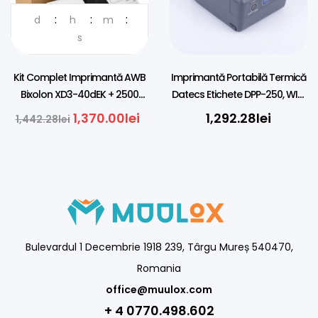
d
h
m
DISTRIBUITOR OFICIAL IN
ROMANIA
s
Kit Complet Imprimantă AWB
Imprimantă Portabilă Termică
Bixolon XD3-40dEK + 2500
Datecs Etichete DPP-250, WIFI,
Etichete Termice A6
58mm
1,370.00
lei
1,292.28
lei
1,442.28
lei
Bulevardul 1 Decembrie 1918 239, Târgu Mureș 540470,
Romania
office@muulox.com
+ 4 0770.498.602