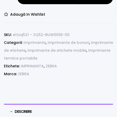
Adaugă In Wishlist
SKU:
ettzq521 – ZQ52-BUW000E-00
Categorii:
Imprimante
,
Imprimante de bonuri
,
Imprimante
de etichete
,
Imprimante de etichete mobile
,
Imprimante
termice portabile
Etichete:
IMPRIMANTA
,
ZEBRA
Marca:
ZEBRA
DESCRIERE