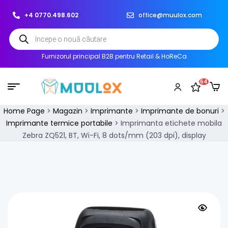
+4 0770.498.602
office@muulox.com
Furnizorul principal B2B pentru Retail & HoReCa
64
Home Page
>
Magazin
>
Imprimante
>
Imprimante de bonuri
>
Imprimante termice portabile
>
Imprimanta etichete mobila
Zebra ZQ521, BT, Wi-Fi, 8 dots/mm (203 dpi), display