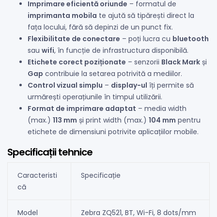
Imprimare eficientă oriunde
– formatul de
imprimanta mobila
te ajută să tipărești direct la
fața locului, fără să depinzi de un punct fix.
Flexibilitate de conectare
– poți lucra cu
bluetooth
sau
wifi
, în funcție de infrastructura disponibilă.
Etichete corect poziționate
– senzorii
Black Mark
și
Gap
contribuie la setarea potrivită a mediilor.
Control vizual simplu
–
display-ul
îți permite să
urmărești operațiunile în timpul utilizării.
Format de imprimare adaptat
– media width
(max.)
113 mm
și print width (max.)
104 mm
pentru
etichete de dimensiuni potrivite aplicațiilor mobile.
Specificații tehnice
Caracteristi
Specificație
că
Model
Zebra ZQ521, BT, Wi-Fi, 8 dots/mm