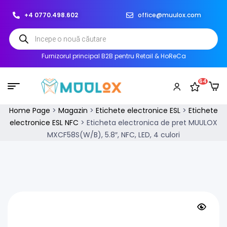
+4 0770.498.602
office@muulox.com
Furnizorul principal B2B pentru Retail & HoReCa
64
Home Page
>
Magazin
>
Etichete electronice ESL
>
Etichete
electronice ESL NFC
>
Eticheta electronica de pret MUULOX
MXCF58S(W/B), 5.8″, NFC, LED, 4 culori