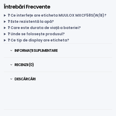
Întrebări Frecvente
❓ Ce interfețe are eticheta MUULOX MXCF58S(W/B)?
❓ Este rezistentă la apă?
❓ Care este durata de viață a bateriei?
❓ Unde se folosește produsul?
❓ Ce tip de display are eticheta?
INFORMAȚII SUPLIMENTARE
RECENZII (0)
DESCĂRCĂRI