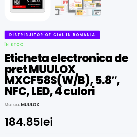
DISTRIBUITOR OFICIAL IN ROMANIA
ÎN STOC
Eticheta electronica de
pret MUULOX
MXCF58S(W/B), 5.8″,
NFC, LED, 4 culori
Marca:
MUULOX
184.85
lei