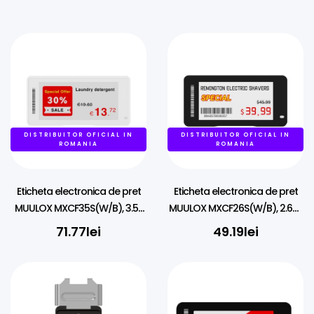
DISTRIBUITOR OFICIAL IN
DISTRIBUITOR OFICIAL IN
ROMANIA
ROMANIA
Eticheta electronica de pret
Eticheta electronica de pret
MUULOX MXCF35S(W/B), 3.5″,
MUULOX MXCF26S(W/B), 2.66″,
NFC, LED, 4 culori
NFC, LED, 4 culori
71.77
lei
49.19
lei