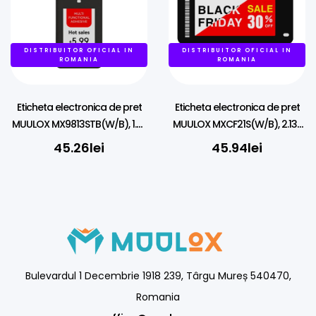
DISTRIBUITOR OFICIAL IN
DISTRIBUITOR OFICIAL IN
ROMANIA
ROMANIA
Eticheta electronica de pret
Eticheta electronica de pret
MUULOX MX9813STB(W/B), 1.3″,
MUULOX MXCF21S(W/B), 2.13″,
NFC, LED, 4 culori
NFC, LED, 4 culori
45.26
lei
45.94
lei
Bulevardul 1 Decembrie 1918 239, Târgu Mureș 540470,
Romania