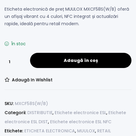
Eticheta electronică de preț MUULOX MXCF58S(W/B) oferă
un afișaj vibrant cu 4 culori, NFC integrat și actualizări
rapide, ideală pentru retail modern.
În stoc
Adaugă în coș
Adaugă In Wishlist
SKU:
MXCF58S(W/B)
Categorii:
DISTRIBUTIE
,
Etichete electronice ESL
,
Etichete
electronice ESL DIST
,
Etichete electronice ESL NFC
Etichete:
ETICHETA ELECTRONICA
,
MUULOX
,
RETAIL