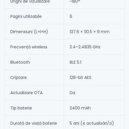
Unghi de vizualizare
~180°
Pagini utilizabile
6
Dimensiuni (L×l×H)
137.6 × 110.5 × 9 mm
Frecvență wireless
2.4–2.4835 GHz
Bluetooth
BLE 5.1
Criptare
128-bit AES
Actualizare OTA
Da
Tip baterie
2400 mAh
Durată de viață baterie
5 ani (4 actualizări/zi)