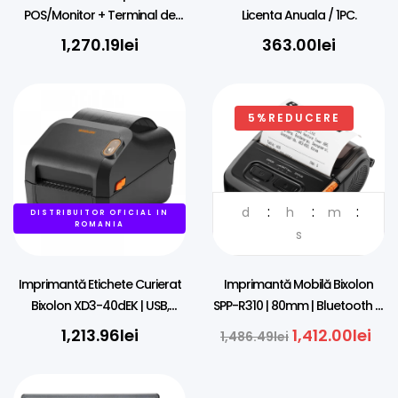
POS/Monitor + Terminal de
Licenta Anuala / 1PC.
Plati Universal + Imprimanta
1,270.19
lei
363.00
lei
5%REDUCERE
d
h
m
DISTRIBUITOR OFICIAL IN
DISTRIBUITOR OFICIAL IN
ROMANIA
ROMANIA
s
Imprimantă Etichete Curierat
Imprimantă Mobilă Bixolon
Bixolon XD3-40dEK | USB,
SPP-R310 | 80mm | Bluetooth &
Ethernet | AWB
USB | iOS
1,213.96
lei
1,412.00
lei
1,486.49
lei