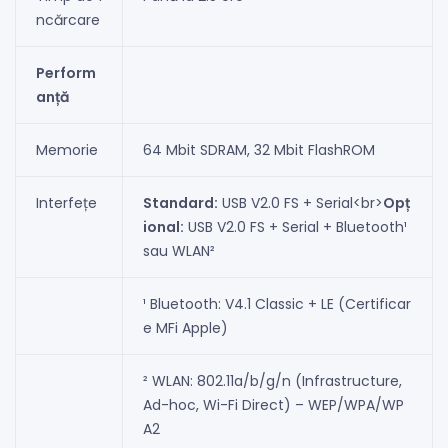
ncărcare
Perform
anță
Memorie
64 Mbit SDRAM, 32 Mbit FlashROM
Interfețe
Standard:
USB V2.0 FS + Serial
<br>
Opț
ional:
USB V2.0 FS + Serial + Bluetooth¹
sau WLAN²
¹ Bluetooth: V4.1 Classic + LE (Certificar
e MFi Apple)
² WLAN: 802.11a/b/g/n (Infrastructure,
Ad-hoc, Wi-Fi Direct) – WEP/WPA/WP
A2