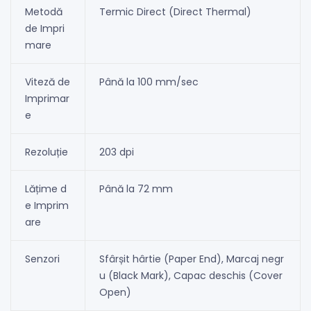
Metodă
Termic Direct (Direct Thermal)
de Impri
mare
Viteză de
Până la 100 mm/sec
Imprimar
e
Rezoluție
203 dpi
Lățime d
Până la 72 mm
e Imprim
are
Senzori
Sfârșit hârtie (Paper End), Marcaj negr
u (Black Mark), Capac deschis (Cover
Open)