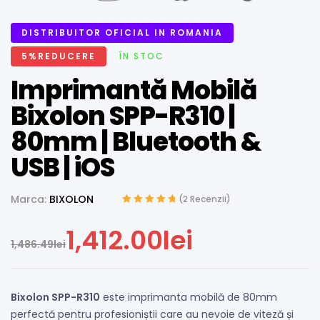
DISTRIBUITOR OFICIAL IN ROMANIA
5%REDUCERE
ÎN STOC
Imprimantă Mobilă
Bixolon SPP-R310 |
80mm | Bluetooth &
USB | iOS
Marca:
BIXOLON
(
2
Recenzii)
Evaluat la
5.00
din 5 pe baza
1,412.00
lei
unei singure
1,486.49
lei
evaluări
Bixolon SPP-R310
este imprimanta mobilă de 80mm
perfectă pentru profesioniștii care au nevoie de viteză și