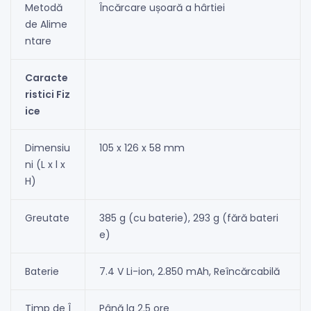
Metodă
Încărcare ușoară a hârtiei
de Alime
ntare
Caracte
ristici Fiz
ice
Dimensiu
105 x 126 x 58 mm
ni (L x l x
H)
Greutate
385 g (cu baterie), 293 g (fără bateri
e)
Baterie
7.4 V Li-ion, 2.850 mAh, Reîncărcabilă
Timp de Î
Până la 2.5 ore