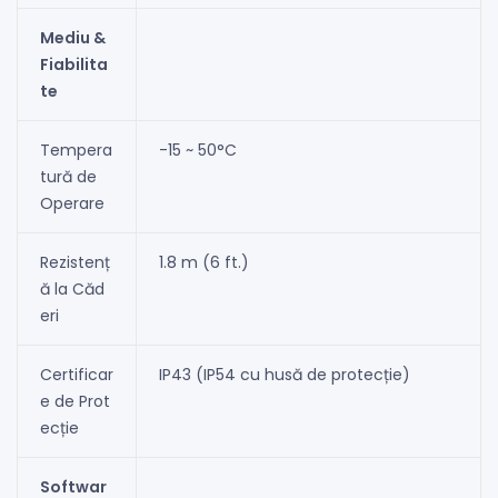
Mediu &
Fiabilita
te
Tempera
-15 ~ 50°C
tură de
Operare
Rezistenț
1.8 m (6 ft.)
ă la Căd
eri
Certificar
IP43 (IP54 cu husă de protecție)
e de Prot
ecție
Softwar