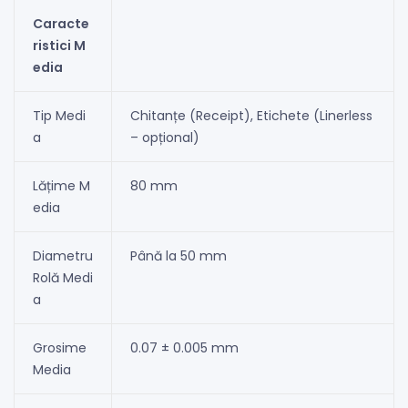
Caracte
ristici M
edia
Tip Medi
Chitanțe (Receipt), Etichete (Linerless
a
– opțional)
Lățime M
80 mm
edia
Diametru
Până la 50 mm
Rolă Medi
a
Grosime
0.07 ± 0.005 mm
Media