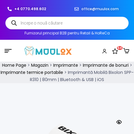
+4 0770.498.602
office@muulox.com
Furnizorul principal B2B pentru Retail & HoReCa
64
Home Page
>
Magazin
>
Imprimante
>
Imprimante de bonuri
>
Imprimante termice portabile
>
Imprimantă Mobilă Bixolon SPP-
R310 | 80mm | Bluetooth & USB | iOS