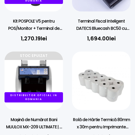
ROMANIA
Kit POSPOLE V5 pentru
Terminal Fiscal Inteligent
POS/Monitor + Terminal de
DATECS Bluecash BC50 cu
Plati Universal + Imprimanta
Scanner 2D și POS Bancar
1,270.19
lei
1,694.00
lei
STOC EPUIZAT
DISTRIBUITOR OFICIAL IN
ROMANIA
Mașină de Numărat Bani
Rolă de Hârtie Termică 80mm
MUULOX MX-209 ULTIMATE | 2
x 30m pentru Imprimante
Buzunare, Touchscreen &
Fiscale și POS