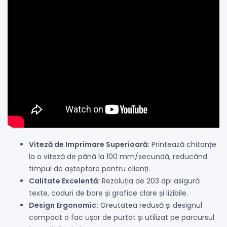
Viteză de Imprimare Superioară:
Printează chitanțe
la o viteză de până la 100 mm/secundă, reducând
timpul de așteptare pentru clienți.
Calitate Excelentă:
Rezoluția de 203 dpi asigură
texte, coduri de bare și grafice clare și lizibile.
Design Ergonomic:
Greutatea redusă și designul
compact o fac ușor de purtat și utilizat pe parcursul