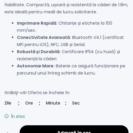
fiabilitate. Compactă, ușoară și rezistentă la căderi de 1.8m,
este ideală pentru medii de lucru solicitante.
Imprimare Rapidă:
Chitanțe și etichete la 100
mm/sec.
Conectivitate Avansată:
Bluetooth V4.1 (certificat
MFi pentru iOS), NFC, USB și Serial.
Robustă și Durabilă:
Certificare IP54 (cu husă) și
rezistență la căderi.
Autonomie Mare:
Baterie ce asigură funcționare pe
parcursul unui întreg schimb de lucru.
Grăbiţi-vă! Oferta se încheie în:
Zile
Ore
Minute
Sec
În stoc
Adaugă în coș