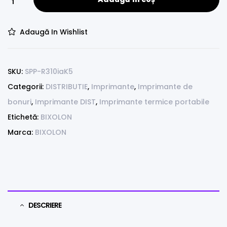
Adaugă In Wishlist
SKU:
SPP-R310iaK5
Categorii:
DISTRIBUTIE
,
Imprimante
,
Imprimante de
bonuri
,
Imprimante DIST
,
Imprimante termice portabile
Etichetă:
BIXOLON
Marca:
BIXOLON
DESCRIERE