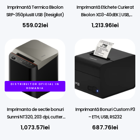
Imprimantă Termica Bixolon
Imprimantă Etichete Curierat
SRP-350plusIII USB (Resigilat)
Bixolon XD3-40dEK | USB,
Ethernet | AWB
559.02
lei
1,213.96
lei
DISTRIBUITOR OFICIAL IN
ROMANIA
Imprimanta de sectie bonuri
Imprimantă Bonuri Custom P3
Sunmi NT320, 203 dpi, cutter,
– ETH, USB, RS232
USB-C, Ethernet
1,073.57
lei
687.76
lei