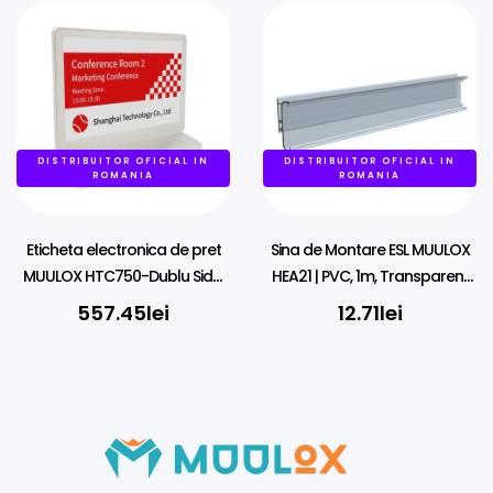
DISTRIBUITOR OFICIAL IN
DISTRIBUITOR OFICIAL IN
ROMANIA
ROMANIA
Eticheta electronica de pret
Sina de Montare ESL MUULOX
MUULOX HTC750-Dublu Side,
HEA21 | PVC, 1m, Transparent
7.5″, LED, 3 CULORI, NFC
pentru Etichete Electronice ESL
557.45
lei
12.71
lei