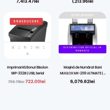
7,413.47
lei
1,213.96
lei
STOC EPUIZAT
5%REDUCERE
d
h
m
DISTRIBUITOR OFICIAL IN
DISTRIBUITOR OFICIAL IN
ROMANIA
ROMANIA
s
Imprimantă Bonuri Bixolon
Mașină de Numărat Bani
SRP-332III | USB, Serial
MUULOX MX-209 ULTIMATE | 2
Buzunare, Touchscreen &
722.00
lei
6,076.62
lei
759.78
lei
Imprimantă