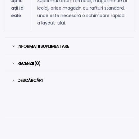
Aplic
Supermarketuri, farmacii, magazine de br
ații Id
icolaj, orice magazin cu rafturi standard,
eale
unde este necesară o schimbare rapidă
a layout-ului.
INFORMAȚII SUPLIMENTARE
RECENZII (0)
DESCĂRCĂRI