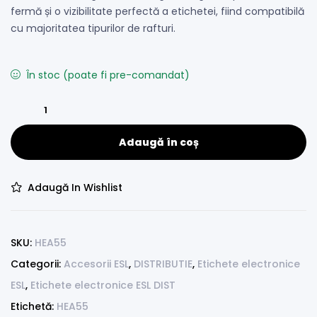
fermă și o vizibilitate perfectă a etichetei, fiind compatibilă
cu majoritatea tipurilor de rafturi.
În stoc (poate fi pre-comandat)
Adaugă în coș
Adaugă In Wishlist
SKU:
HEA55
Categorii:
Accesorii ESL
,
DISTRIBUTIE
,
Etichete electronice
ESL
,
Etichete electronice ESL DIST
Etichetă:
HEA55