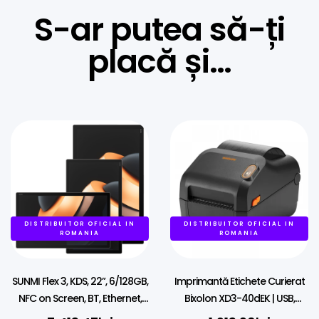
S-ar putea să-ți
placă și…
DISTRIBUITOR OFICIAL IN
DISTRIBUITOR OFICIAL IN
ROMANIA
ROMANIA
SUNMI Flex 3, KDS, 22”, 6/128GB,
Imprimantă Etichete Curierat
NFC on Screen, BT, Ethernet,
Bixolon XD3-40dEK | USB,
Wi-Fi, Android, GMS
Ethernet | AWB