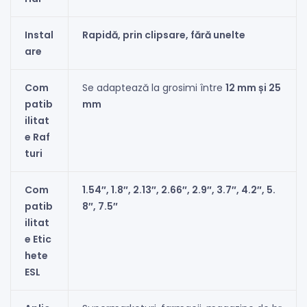
Instal
Rapidă, prin clipsare, fără unelte
are
Com
Se adaptează la grosimi între
12 mm și 25
patib
mm
ilitat
e Raf
turi
Com
1.54″, 1.8″, 2.13″, 2.66″, 2.9″, 3.7″, 4.2″, 5.
patib
8″, 7.5″
ilitat
e Etic
hete
ESL