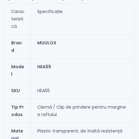
Carac
Specificație
teristi
că
Bran
MUULOX
d
Mode
HEA55
l
SKU
HEA55
Tip Pr
Clemă / Clip de prindere pentru margine
odus
a raftului
Mate
Plastic transparent, de înaltă rezistență
rial