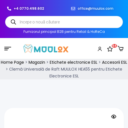
+4 0770.498.602
office@muulox.com
Furnizorul principal B2B pentru Retail & HoReCa
64
Home Page
>
Magazin
>
Etichete electronice ESL
>
Accesorii ESL
>
Clemă Universală de Raft MUULOX HEA55 pentru Etichete
Electronice ESL