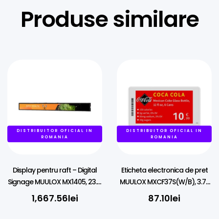
Produse similare
DISTRIBUITOR OFICIAL IN
DISTRIBUITOR OFICIAL IN
ROMANIA
ROMANIA
Display pentru raft – Digital
Eticheta electronica de pret
Signage MUULOX MX1405, 23.1″,
MUULOX MXCF37S(W/B), 3.7″,
LCD,, Wi-Fi
NFC, LED, 4 culori
1,667.56
lei
87.10
lei