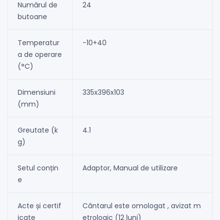
Numărul de
24
butoane
Temperatur
-10+40
a de operare
(°C)
Dimensiuni
335x396x103
(mm)
Greutate (k
4.1
g)
Setul conțin
Adaptor, Manual de utilizare
e
Acte și certif
Cântarul este omologat , avizat m
icate
etrologic (12 luni)