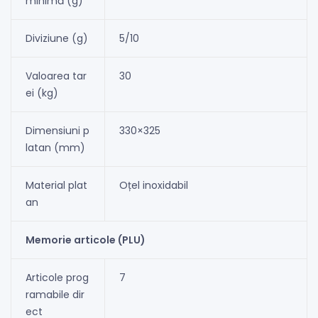
minimă (g)
Diviziune (g)
5/10
Valoarea tar
30
ei (kg)
Dimensiuni p
330×325
latan (mm)
Material plat
Oțel inoxidabil
an
Memorie articole (PLU)
Articole prog
7
ramabile dir
ect