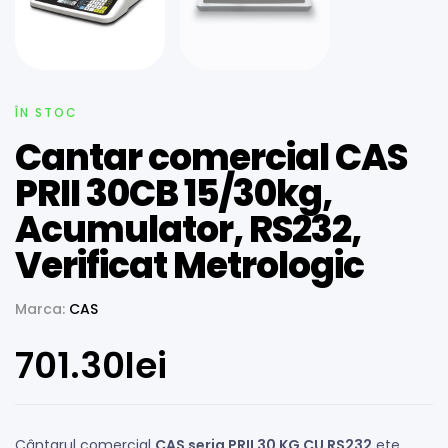
ÎN STOC
Cantar comercial CAS
PRII 30CB 15/30kg,
Acumulator, RS232,
Verificat Metrologic
Marca:
CAS
701.30
lei
Cântarul comercial
CAS seria PRII 30 KG CU RS232
ete