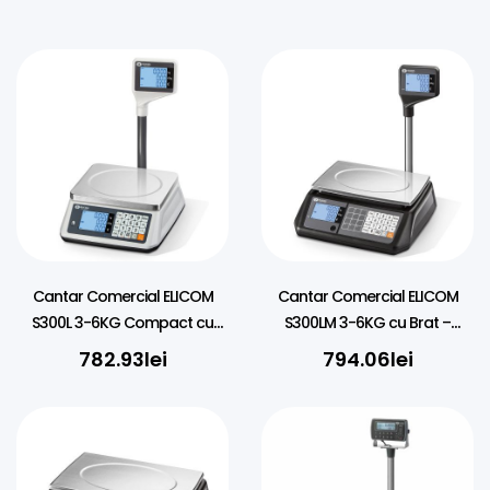
Cantar Comercial ELICOM
Cantar Comercial ELICOM
S300L 3-6KG Compact cu
S300LM 3-6KG cu Brat –
Brat – Negru/Alb
Negru/Alb
782.93
lei
794.06
lei