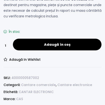
destinat pentru magazine, piețe și puncte comerciale unde
este necesar de calculat prețul în raport cu masa cântărită
cu verificare metrologica inclusa.
În stoc
Adaugă în coș
Adaugă In Wishlist
SKU:
4000000587002
Categorii:
Cantare comerciale
,
Cantare electronice
Etichetă:
CANTAR ELECTRONIC
Marca:
CAS