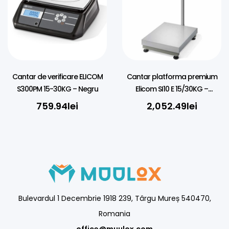
Cantar de verificare ELICOM
Cantar platforma premium
S300PM 15-30KG – Negru
Elicom SI10 E 15/30KG –
30X30CM
759.94
lei
2,052.49
lei
Bulevardul 1 Decembrie 1918 239, Târgu Mureș 540470,
Romania