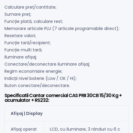
Calculare preț/cantitate;
Sumare preț;
Funcție plată, calculare rest;
Memorare articole PLU (7 articole programabile direct);
Resetare valori;
Funcție tară/recipient;
Funcție multi tară;
Iluminare afișaj;
Conectare/deconectare iluminare afișaj;
Regim economisire energie;
Indicții nivel baterie (Low / OK / Hi);
Buton conectare/deconectare.
Specificatii Cantar comercial CAS PRII 30CB 15/30 Kg +
acumulator + RS232:
Afișaj | Display
Afișaj operat
LCD, cu iluminare, 3 rânduri cu 6 c