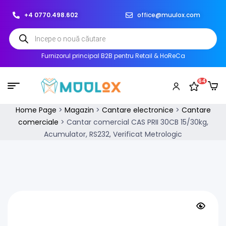
+4 0770.498.602
office@muulox.com
Furnizorul principal B2B pentru Retail & HoReCa
64
Home Page
>
Magazin
>
Cantare electronice
>
Cantare
comerciale
>
Cantar comercial CAS PRII 30CB 15/30kg,
Acumulator, RS232, Verificat Metrologic