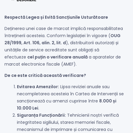
Respectă Legea și Evită Sancțiunile Usturătoare
Deținerea unei case de marcat implică responsabilitatea
întreținerii acesteia. Conform legislației în vigoare (
OUG
28/1999, Art. 106, alin. 2, lit. d
), distribuitorii autorizați și
unitățile de service acreditate sunt obligați să
efectueze
cel puțin o verificare anuală
a aparatelor de
marcat electronice fiscale (AMEF).
De ce este critică această verificare?
Evitarea Amenzilor:
Lipsa reviziei anuale sau
necompletarea acesteia în Cartea de Intervenții se
sancționează cu amenzi cuprinse între
8.000 și
10.000 Lei
.
Siguranța Funcționării:
Tehnicienii noștri verifică
integritatea sigiliului, starea memoriei fiscale,
mecanismul de imprimare și comunicarea cu