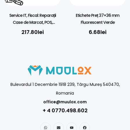
Service IT, Fiscal: Reparații
Etichete Preț 37×36 mm
Case de Marcat, POS,
Fluorescent Verde
Calculatoare, Imprimante
217.80
lei
6.68
lei
(Tarif Orar)
Bulevardul 1 Decembrie 1918 239, Târgu Mureș 540470,
Romania
office@muulox.com
+ 4 0770.498.602