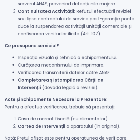
serverul ANAF, prevenind defecțiunile majore.
Continuitatea Activității:
Refuzul efectuării reviziei
sau lipsa contractului de service post-garanție poate
duce la suspendarea activității unității comerciale și
confiscarea veniturilor ilicite (Art. 107).
Ce presupune serviciul?
Inspecția vizuală și tehnică a echipamentului.
Curățarea mecanismului de imprimare.
Verificarea transmiterii datelor către ANAF.
Completarea și ștampilarea Cărții de
Intervenții
(dovada legală a reviziei).
Acte și Echipamente Necesare la Prezentare:
Pentru a efectua verificarea, trebuie să prezentați:
Casa de marcat fiscală (cu alimentator).
Cartea de Intervenții
a aparatului (în original).
Notă: Prețul afișat este pentru operațiunea de verificare.