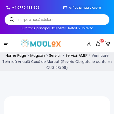
+4 0770.498.602
office@muulox.com
Furnizorul principal B2B pentru Retail & HoReCa
64
Home Page
>
Magazin
>
Servicii
>
Servicii AMEF
>
Verificare
Tehnică Anuală Casă de Marcat (Revizie Obligatorie conform
OUG 28/99)