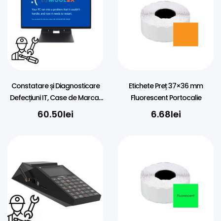
Constatare și Diagnosticare
Etichete Preț 37×36 mm
Defecțiuni IT, Case de Marcat
Fluorescent Portocalie
(POS, Imprimante)
60.50
lei
6.68
lei