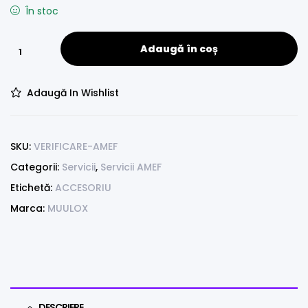
În stoc
Adaugă în coș
Adaugă In Wishlist
SKU:
VERIFICARE-AMEF
Categorii:
Servicii
,
Servicii AMEF
Etichetă:
ACCESORIU
Marca:
MUULOX
DESCRIERE