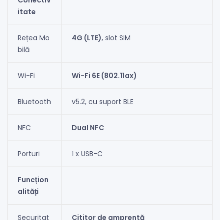
Conectiv
itate
Rețea Mo
4G (LTE)
, slot SIM
bilă
Wi-Fi
Wi-Fi 6E (802.11ax)
Bluetooth
v5.2, cu suport BLE
NFC
Dual NFC
Porturi
1 x USB-C
Funcțion
alități
Securitat
Cititor de amprentă