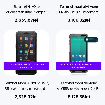
Sistem All-in-One
Terminal mobil all-in-one
Touchscreen Ultra-Compact
SUNMI V3 Plus cu imprimantă
MUULOX X14 (11.6”) cu
termică, 6.75″, GMS EDLA, 2D,
2,669.87
lei
3,100.02
lei
Windows 11
Wi-Fi, eSIM, 4G, NFC, Android
DISTRIBUITOR OFICIAL IN
DISTRIBUITOR OFICIAL IN
ROMANIA
ROMANIA
Terminal Mobil SUNMI L2S PRO,
Terminal mobil Newland
5.5”, GPS, USB-C, BT, WI-FI, 4G,
MT9556 Kambur Pro II, 2D, 15.5
NFC, Fara Scanner, Fara Play
cm (6.1”), GPS, USB-C, Wi-Fi, 5G,
2,325.02
lei
5,128.36
lei
Store
NFC, Android, kit, GMS