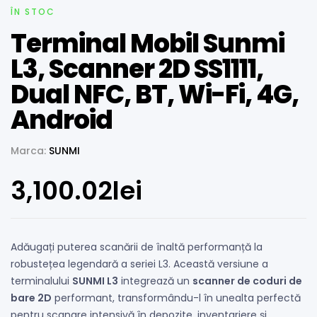
ÎN STOC
Terminal Mobil Sunmi
L3, Scanner 2D SS1111,
Dual NFC, BT, Wi-Fi, 4G,
Android
Marca:
SUNMI
3,100.02
lei
Adăugați puterea scanării de înaltă performanță la
robustețea legendară a seriei L3. Această versiune a
terminalului
SUNMI L3
integrează un
scanner de coduri de
bare 2D
performant, transformându-l în unealta perfectă
pentru scanare intensivă în depozite, inventariere și