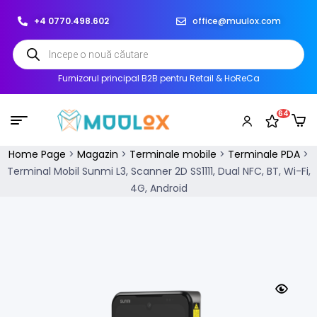
+4 0770.498.602
office@muulox.com
Furnizorul principal B2B pentru Retail & HoReCa
64
Home Page
>
Magazin
>
Terminale mobile
>
Terminale PDA
>
Terminal Mobil Sunmi L3, Scanner 2D SS1111, Dual NFC, BT, Wi-Fi,
4G, Android