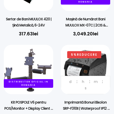
ROMANIA
Sertar de Bani MUULOX 420 |
Mașină de Numărat Bani
Șină Metalică, 6-24V
MUULOX MX-07C | 2CIS &
Detecție Falsuri
317.63
lei
3,049.20
lei
5%REDUCERE
d
h
m
DISTRIBUITOR OFICIAL IN
DISTRIBUITOR OFICIAL IN
ROMANIA
ROMANIA
s
Kit POSPOLE V6 pentru
Imprimantă Bonuri Bixolon
POS/Monitor + Display Client +
SRP-F310II | Waterproof IP12 |