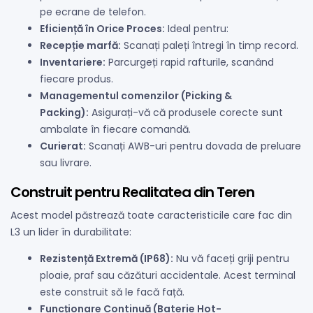
pe ecrane de telefon.
Eficiență în Orice Proces:
Ideal pentru:
Recepție marfă:
Scanați paleți întregi în timp record.
Inventariere:
Parcurgeți rapid rafturile, scanând
fiecare produs.
Managementul comenzilor (Picking &
Packing):
Asigurați-vă că produsele corecte sunt
ambalate în fiecare comandă.
Curierat:
Scanați AWB-uri pentru dovada de preluare
sau livrare.
Construit pentru Realitatea din Teren
Acest model păstrează toate caracteristicile care fac din
L3 un lider în durabilitate:
Rezistență Extremă (IP68):
Nu vă faceți griji pentru
ploaie, praf sau căzături accidentale. Acest terminal
este construit să le facă față.
Funcționare Continuă (Baterie Hot-