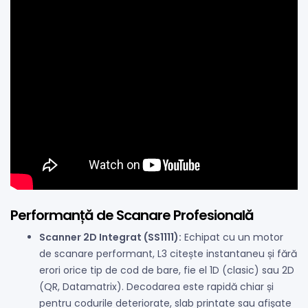
Performanță de Scanare Profesională
Scanner 2D Integrat (SS1111):
Echipat cu un motor
de scanare performant, L3 citește instantaneu și fără
erori orice tip de cod de bare, fie el 1D (clasic) sau 2D
(QR, Datamatrix). Decodarea este rapidă chiar și
pentru codurile deteriorate, slab printate sau afișate