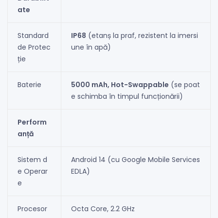
ate
Standard
IP68
(etanș la praf, rezistent la imersi
de Protec
une în apă)
ție
Baterie
5000 mAh, Hot-Swappable
(se poat
e schimba în timpul funcționării)
Perform
anță
Sistem d
Android 14 (cu Google Mobile Services
e Operar
EDLA)
e
Procesor
Octa Core, 2.2 GHz