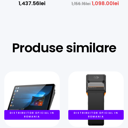
Terminal de Plati Universal +
LAN, USB
1,437.56
lei
1,098.00
lei
1,156.16
lei
Imprimanta
Produse similare
DISTRIBUITOR OFICIAL IN
DISTRIBUITOR OFICIAL IN
ROMANIA
ROMANIA