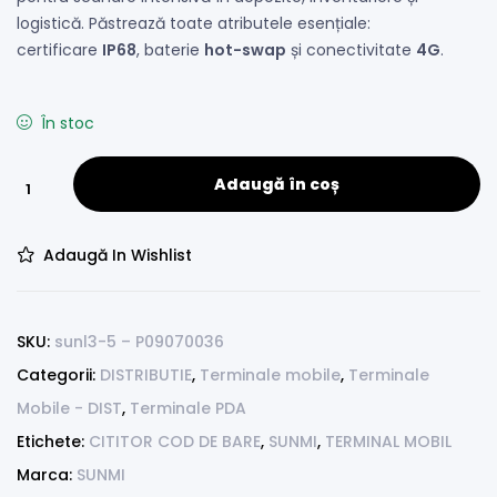
logistică. Păstrează toate atributele esențiale:
certificare
IP68
, baterie
hot-swap
și conectivitate
4G
.
În stoc
Adaugă în coș
Adaugă In Wishlist
SKU:
sunl3-5 – P09070036
Categorii:
DISTRIBUTIE
,
Terminale mobile
,
Terminale
Mobile - DIST
,
Terminale PDA
Etichete:
CITITOR COD DE BARE
,
SUNMI
,
TERMINAL MOBIL
Marca:
SUNMI