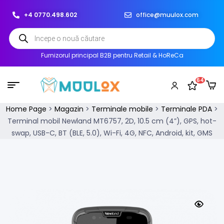
+4 0770.498.602
office@muulox.com
Furnizorul principal B2B pentru Retail & HoReCa
64
Home Page
>
Magazin
>
Terminale mobile
>
Terminale PDA
>
Terminal mobil Newland MT6757, 2D, 10.5 cm (4”), GPS, hot-
swap, USB-C, BT (BLE, 5.0), Wi-Fi, 4G, NFC, Android, kit, GMS