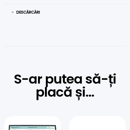
DESCĂRCĂRI
S-ar putea să-ți
placă și…