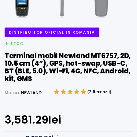
DISTRIBUITOR OFICIAL IN ROMANIA
ÎN STOC
Terminal mobil Newland MT6757, 2D,
10.5 cm (4”), GPS, hot-swap, USB-C,
BT (BLE, 5.0), Wi-Fi, 4G, NFC, Android,
kit, GMS
(
2
Recenzii)
Marca:
NEWLAND
Evaluat la
5.00
din 5 pe
3,581.29
lei
baza unei
singure
evaluări