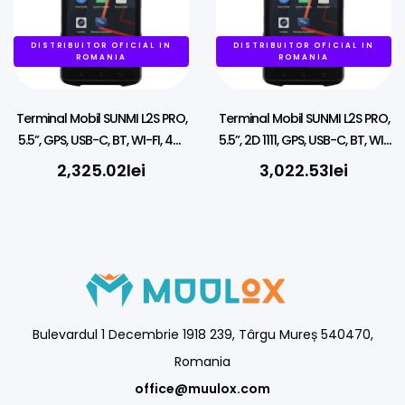
DISTRIBUITOR OFICIAL IN
DISTRIBUITOR OFICIAL IN
ROMANIA
ROMANIA
Terminal Mobil SUNMI L2S PRO,
Terminal Mobil SUNMI L2S PRO,
5.5”, GPS, USB-C, BT, WI-FI, 4G,
5.5”, 2D 1111, GPS, USB-C, BT, WI-
NFC, Fara Scanner, Fara Play
FI, 4G, NFC, Android GMS
2,325.02
lei
3,022.53
lei
Store
Bulevardul 1 Decembrie 1918 239, Târgu Mureș 540470,
Romania
office@muulox.com