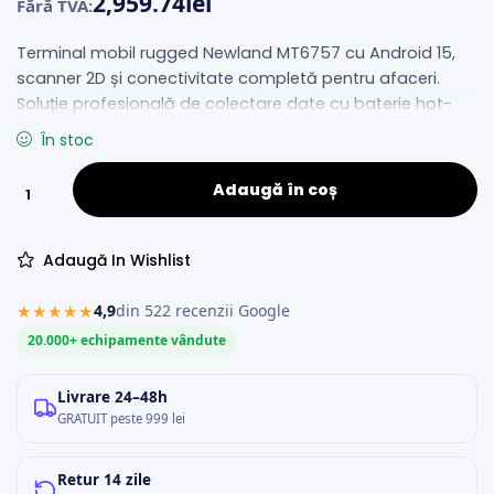
2,959.74
lei
Fără TVA:
Terminal mobil rugged Newland MT6757 cu Android 15,
scanner 2D și conectivitate completă pentru afaceri.
Soluție profesională de colectare date cu baterie hot-
swap.
În stoc
Adaugă în coș
Adaugă In Wishlist
★★★★★
4,9
din 522 recenzii Google
20.000+ echipamente vândute
Livrare 24–48h
GRATUIT peste 999 lei
Retur 14 zile