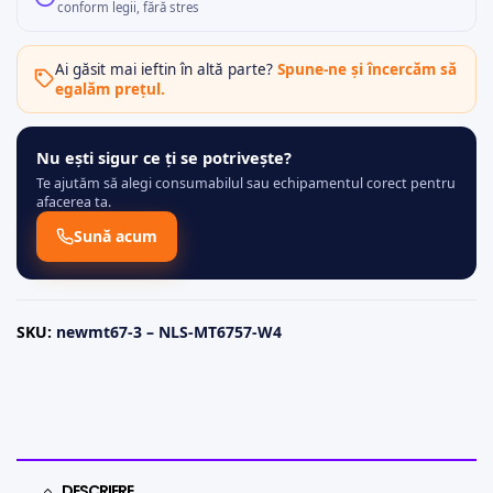
conform legii, fără stres
Ai găsit mai ieftin în altă parte?
Spune-ne și încercăm să
egalăm prețul.
Nu ești sigur ce ți se potrivește?
Te ajutăm să alegi consumabilul sau echipamentul corect pentru
afacerea ta.
Sună acum
SKU:
newmt67-3 – NLS-MT6757-W4
DESCRIERE