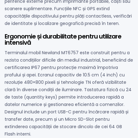
periferice externe precum imprimante portabile, căști sau
scanere suplimentare. Funcțiile NFC și GPS extind
capacitățile dispozitivului pentru plăți contactless, verificări
de identitate și localizare geografică precisă în teren.
Ergonomie și durabilitate pentru utilizare
intensivă
Terminalul mobil Newland MT6757 este construit pentru a
rezista condițiilor dificile din mediul industrial, beneficiind de
certificarea IP67 pentru protecție maximă împotriva
prafului și apei. Ecranul capacitiv de 10.5 cm (4 inch) cu
rezoluție 480×800 pixeli și tehnologie TN oferă vizibilitate
clară în diverse condiții de iluminare. Tastatura fizică cu 24
de taste (quantity keys) permite introducerea rapidă a
datelor numerice și gestionarea eficientă a comenzilor.
Designul include un port USB-C pentru încărcare rapidă și
transfer date, precum și un Micro SD-Slot pentru
extinderea capacității de stocare dincolo de cei 64 GB
Flash interni.