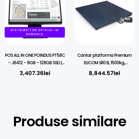
DISTRIBUITOR OFICIAL IN
ROMANIA
POS ALL IN ONE POINDUS PT58C
Cantar platforma Premium
– J6412 – 8GB – 128GB SSD |
ELICOM Si10 B, 1500kg,
Windows 11 PRO
2000х1500 , CE-M
3,407.36
lei
8,844.57
lei
Produse similare