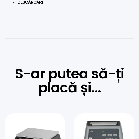
DESCĂRCĂRI
S-ar putea să-ți
placă și…