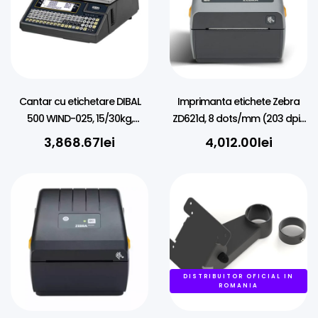
Cantar cu etichetare DIBAL
Imprimanta etichete Zebra
500 WIND-025, 15/30kg,
ZD621d, 8 dots/mm (203 dpi),
Verificat metrologic
RTC, USB, USB Host, RS232, BT,
3,868.67
lei
4,012.00
lei
Ethernet, Wi-Fi, kit (USB)
DISTRIBUITOR OFICIAL IN
ROMANIA