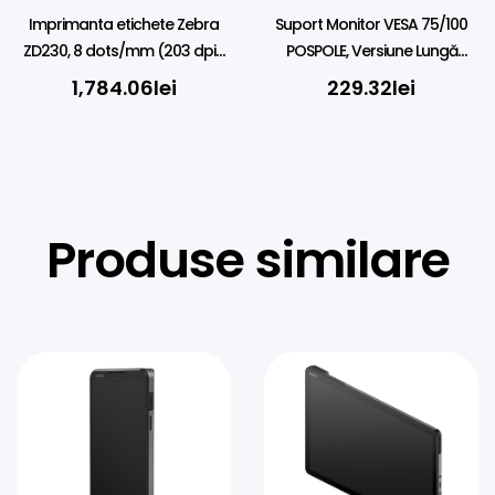
Imprimanta etichete Zebra
Suport Monitor VESA 75/100
ZD230, 8 dots/mm (203 dpi),
POSPOLE, Versiune Lungă
EPLII, ZPLII, USB, Ethernet, black
(120mm), Montare pe 45mm
1,784.06
lei
229.32
lei
Produse similare