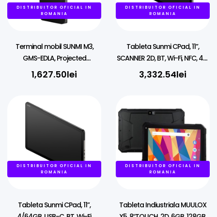
DISTRIBUITOR OFICIAL IN
DISTRIBUITOR OFICIAL IN
ROMANIA
ROMANIA
Terminal mobil SUNMI M3,
Tableta Sunmi CPad, 11”,
GMS-EDLA, Projected
SCANNER 2D, BT, Wi-Fi, NFC, 4G,
Capacitive, GPS, USB-C, BT
8/128, Android GMS-EDLA
1,627.50
lei
3,332.54
lei
(BLE), Wi-Fi, Android
DISTRIBUITOR OFICIAL IN
DISTRIBUITOR OFICIAL IN
ROMANIA
ROMANIA
Tableta Sunmi CPad, 11”,
Tableta Indiustriala MUULOX
4/64GB, USB-C, BT, Wi-Fi,
X5, 8″TOUCH, 2D, 6GB, 128GB,