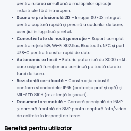
pentru rularea simultană a multiplelor aplicații
industriale fără întreruperi.
Scanare profesională 2D
– Imager S0703 integrat
pentru captură rapidă și precisă a codurilor de bare,
esențial în logistică și retail.
Conectivitate de nouă generație
– Suport complet
pentru rețele 5G, Wi-Fi 802.11ax, Bluetooth, NFC și port
USB-C pentru transfer rapid de date.
Autonomie extinsă
– Baterie puternică de 8000 mAh
care asigură funcționare continuă pe toată durata
turei de lucru.
Rezistență certificată
– Construcție robustă
conform standardelor IP65 (protecție praf și apă) și
MIL-STD 810H (rezistență la șocuri).
Documentare mobilă
– Cameră principală de 16MP
și cameră frontală de 8MP pentru captură foto/video
de calitate în inspecții de teren.
Beneficii pentru utilizator