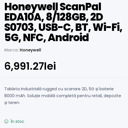
Honeywell ScanPal
EDA10A, 8/128GB, 2D
S0703, USB-C, BT, Wi-Fi,
5G, NFC, Android
Marca:
Honeywell
6,991.27
lei
Tableta industrială rugged cu scanare 2D, 5G și baterie
8000 mAh. Soluție mobilă completă pentru retail, depozite
și teren.
În stoc