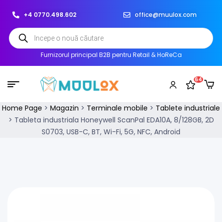
+4 0770.498.602
office@muulox.com
Furnizorul principal B2B pentru Retail & HoReCa
64
Home Page
>
Magazin
>
Terminale mobile
>
Tablete industriale
>
Tableta industriala Honeywell ScanPal EDA10A, 8/128GB, 2D
S0703, USB-C, BT, Wi-Fi, 5G, NFC, Android