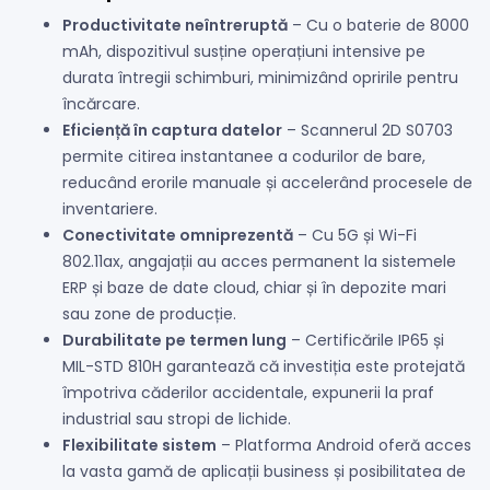
Productivitate neîntreruptă
– Cu o baterie de 8000
mAh, dispozitivul susține operațiuni intensive pe
durata întregii schimburi, minimizând opririle pentru
încărcare.
Eficiență în captura datelor
– Scannerul 2D S0703
permite citirea instantanee a codurilor de bare,
reducând erorile manuale și accelerând procesele de
inventariere.
Conectivitate omniprezentă
– Cu 5G și Wi-Fi
802.11ax, angajații au acces permanent la sistemele
ERP și baze de date cloud, chiar și în depozite mari
sau zone de producție.
Durabilitate pe termen lung
– Certificările IP65 și
MIL-STD 810H garantează că investiția este protejată
împotriva căderilor accidentale, expunerii la praf
industrial sau stropi de lichide.
Flexibilitate sistem
– Platforma Android oferă acces
la vasta gamă de aplicații business și posibilitatea de