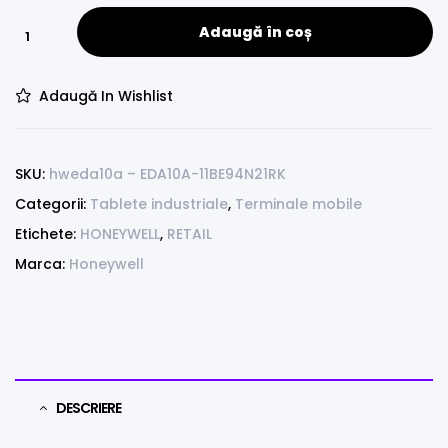
Adaugă în coș
Adaugă In Wishlist
SKU:
hweda10a – EDA10A-11BE94N21RK
Categorii:
Tablete industriale
,
Terminale mobile
Etichete:
HONEYWELL
,
RETAIL
Marca:
Honeywell
DESCRIERE