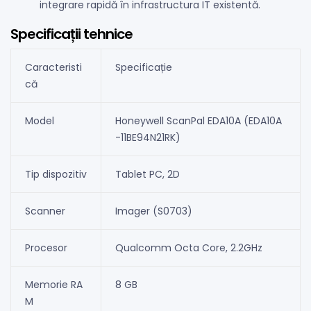
integrare rapidă în infrastructura IT existentă.
Specificații tehnice
Caracteristi
Specificație
că
Model
Honeywell ScanPal EDA10A (EDA10A
-11BE94N21RK)
Tip dispozitiv
Tablet PC, 2D
Scanner
Imager (S0703)
Procesor
Qualcomm Octa Core, 2.2GHz
Memorie RA
8 GB
M