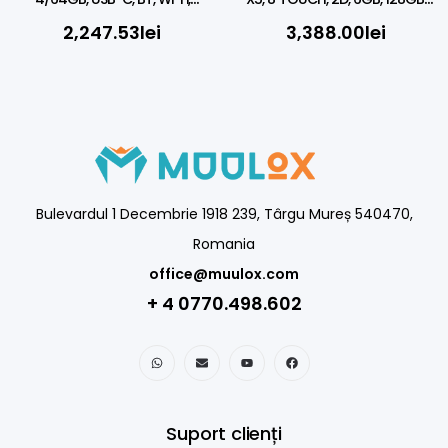
Android GMS-EDLA
WINDOWS 10/11
2,247.53
lei
3,388.00
lei
Bulevardul 1 Decembrie 1918 239, Târgu Mureș 540470,
Romania
office@muulox.com
+ 4 0770.498.602
Suport clienți