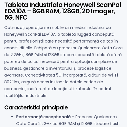
Tableta Industriala Honeywell ScanPal
EDA10A – 8GB RAM, 128GB, 2D Imager,
5G, NFC
Optimizați operațiunile mobile din mediul industrial cu
Honeywell ScanPal EDA10A, o tabletă rugged concepută
pentru profesioniștii care necesită performanță de top în
condiții dificile. Echipată cu procesor Qualcomm Octa Core
de 2.2GHz, 8GB RAM și 128GB stocare, această tabletă oferă
puterea de calcul necesară pentru aplicații complexe de
business, gestionare a inventarului și procese logistice
avansate. Conectivitatea 5G încorporată, alături de Wi-Fi
802.11ax, asigură acces instant la datele critice ale
companiei, indiferent de locația utilizatorului în cadrul
facilităților industriale.
Caracteristici principale
Performanță excepțională
– Procesor Qualcomm
Octa Core 2.2GHz cu 8GB RAM și 128GB stocare flash