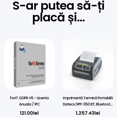
S-ar putea să-ți
placă și…
ForIT GDPR V6 – Licenta
Imprimantă Termică Portabilă
Anuala / 1PC
Datecs DPP-350 BT, Bluetooth,
80mm
121.00
lei
1,257.43
lei