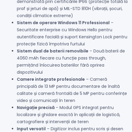
demonstrată prin certificările IP66 (protecție totală la
praf și jeturi de apă) și MIL-STD 810H (vibrații, șocuri,
condiții climatice extreme)
Sistem de operare Windows 11 Professional
–
Securitate enterprise cu Windows Hello pentru
autentificare facială și suport Kensington Lock pentru
protecție fizică împotriva furtului
Sistem dual de baterii removibile
– Două baterii de
4060 mAh fiecare cu funcție pass through,
permițând înlocuirea bateriilor fără oprirea
dispozitivului
Camere integrate profesionale
– Cameră
principală de 13 MP pentru documentare de înaltă
calitate și cameră frontală de 5 MP pentru conferințe
video și comunicații în teren
Navigație precisă
– Modul GPS integrat pentru
localizare și ghidare exactă în aplicații de logistică,
cartografiere și intervenții de teren
Input versatil
– Digitizor inclus pentru scris și desen