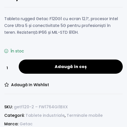
Tableta rugged Getac F120G1 cu ecran 12.1″, procesor Intel
Core Ultra 5 și conectivitate 5G pentru profesioniști în
teren. Rezistență IP66 și MIL-STD 810H.
În stoc
Adaugă în coș
Adaugă In Wishlist
SKU:
getf120-2 – FW1764GI1BXX
Categorii:
Tablete industriale
,
Terminale mobile
Marca:
Getac