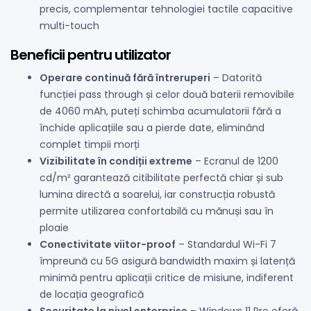
precis, complementar tehnologiei tactile capacitive
multi-touch
Beneficii pentru utilizator
Operare continuă fără întreruperi
– Datorită
funcției pass through și celor două baterii removibile
de 4060 mAh, puteți schimba acumulatorii fără a
închide aplicațiile sau a pierde date, eliminând
complet timpii morți
Vizibilitate în condiții extreme
– Ecranul de 1200
cd/m² garantează citibilitate perfectă chiar și sub
lumina directă a soarelui, iar construcția robustă
permite utilizarea confortabilă cu mănuși sau în
ploaie
Conectivitate viitor-proof
– Standardul Wi-Fi 7
împreună cu 5G asigură bandwidth maxim și latență
minimă pentru aplicații critice de misiune, indiferent
de locația geografică
Securitate la nivel enterprise
– Windows 11 Pro oferă