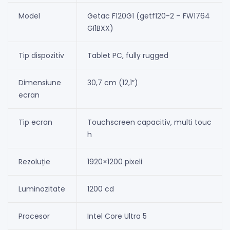
Model
Getac F120G1 (getf120-2 – FW1764
GI1BXX)
Tip dispozitiv
Tablet PC, fully rugged
Dimensiune
30,7 cm (12,1″)
ecran
Tip ecran
Touchscreen capacitiv, multi touc
h
Rezoluție
1920×1200 pixeli
Luminozitate
1200 cd
Procesor
Intel Core Ultra 5