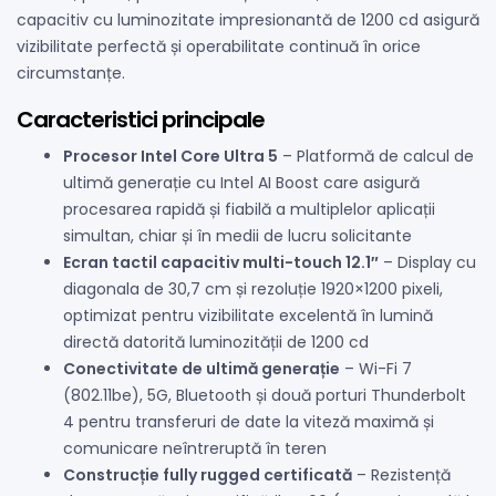
capacitiv cu luminozitate impresionantă de 1200 cd asigură
vizibilitate perfectă și operabilitate continuă în orice
circumstanțe.
Caracteristici principale
Procesor Intel Core Ultra 5
– Platformă de calcul de
ultimă generație cu Intel AI Boost care asigură
procesarea rapidă și fiabilă a multiplelor aplicații
simultan, chiar și în medii de lucru solicitante
Ecran tactil capacitiv multi-touch 12.1″
– Display cu
diagonala de 30,7 cm și rezoluție 1920×1200 pixeli,
optimizat pentru vizibilitate excelentă în lumină
directă datorită luminozității de 1200 cd
Conectivitate de ultimă generație
– Wi-Fi 7
(802.11be), 5G, Bluetooth și două porturi Thunderbolt
4 pentru transferuri de date la viteză maximă și
comunicare neîntreruptă în teren
Construcție fully rugged certificată
– Rezistență