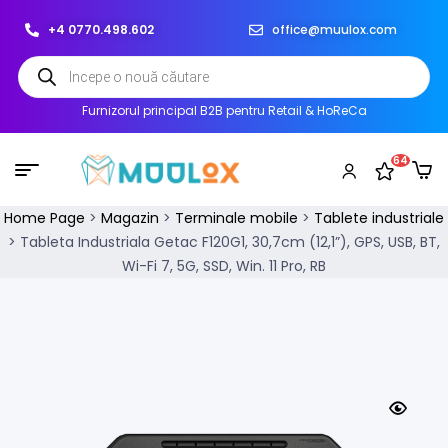
+4 0770.498.602
office@muulox.com
Furnizorul principal B2B pentru Retail & HoReCa
64
Home Page
>
Magazin
>
Terminale mobile
>
Tablete industriale
>
Tableta Industriala Getac F120G1, 30,7cm (12,1”), GPS, USB, BT,
Wi-Fi 7, 5G, SSD, Win. 11 Pro, RB