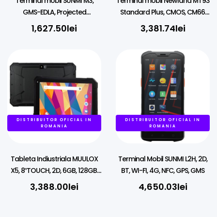
Terminal mobil SUNMI M3,
Terminal mobil Newland MT93
GMS-EDLA, Projected
Standard Plus, CMOS, CM66,
Capacitive, GPS, USB-C, BT
2D, 14 cm (5.5”), GPS, USB-C,
1,627.50
lei
3,381.74
lei
(BLE), Wi-Fi, Android
BT, Wi-Fi, 4G, NFC, Android, kit,
GMS
DISTRIBUITOR OFICIAL IN
DISTRIBUITOR OFICIAL IN
ROMANIA
ROMANIA
Tableta Indiustriala MUULOX
Terminal Mobil SUNMI L2H, 2D,
X5, 8″TOUCH, 2D, 6GB, 128GB,
BT, WI-FI, 4G, NFC, GPS, GMS
WINDOWS 10/11
3,388.00
lei
4,650.03
lei