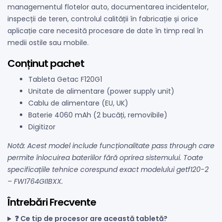
managementul flotelor auto, documentarea incidentelor,
inspecții de teren, controlul calității în fabricație și orice
aplicație care necesită procesare de date în timp real în
medii ostile sau mobile.
Conținut pachet
Tableta Getac F120G1
Unitate de alimentare (power supply unit)
Cablu de alimentare (EU, UK)
Baterie 4060 mAh (2 bucăți, removibile)
Digitizor
Notă: Acest model include funcționalitate pass through care
permite înlocuirea bateriilor fără oprirea sistemului. Toate
specificațiile tehnice corespund exact modelului getf120-2
– FW1764GI1BXX.
Întrebări Frecvente
❓ Ce tip de procesor are această tabletă?