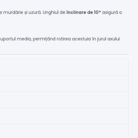
de murdărie și uzură. Unghiul de
înclinare de 10°
asigură o
uportul media, permițând rotirea acestuia în jurul axului