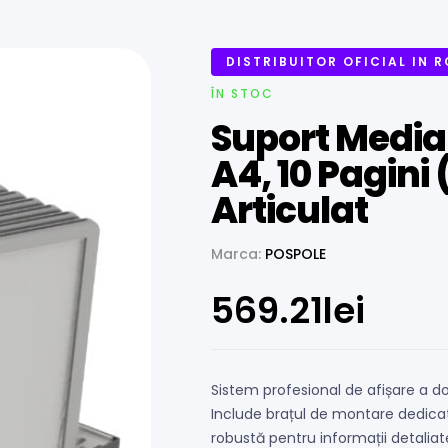
DISTRIBUITOR OFICIAL IN 
ÎN STOC
Suport Media
A4, 10 Pagini 
Articulat
Marca:
POSPOLE
569.21
lei
Sistem profesional de afișare a d
Include brațul de montare dedica
robustă pentru informații detaliat