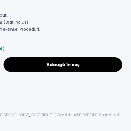
ouri.
m
(Braț inclus).
 extinse, Proceduri.
at)
Adaugă în coș
POSPOLE - DIST
,
DISTRIBUTIE
,
Stand-uri POSPOLE
,
Stand-uri