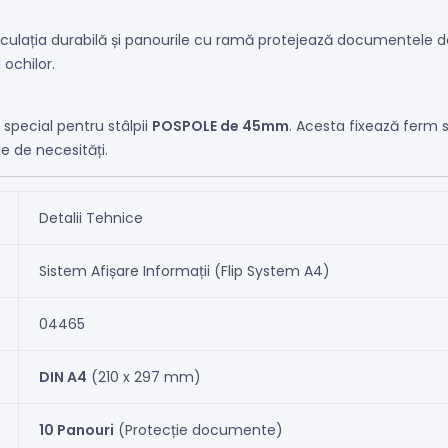
Articulația durabilă și panourile cu ramă protejează documentele 
 ochilor.
 special pentru stâlpii
POSPOLE de 45mm
. Acesta fixează ferm s
ie de necesități.
Detalii Tehnice
Sistem Afișare Informații (Flip System A4)
04465
DIN A4
(210 x 297 mm)
10 Panouri
(Protecție documente)