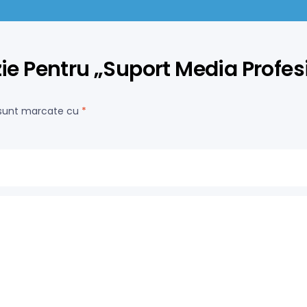
nzie Pentru „Suport Media Profe
i sunt marcate cu
*