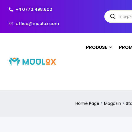
+4 0770.498.602
office@muulox.com
PRODUSE
PROM
Home Page
>
Magazin
>
St