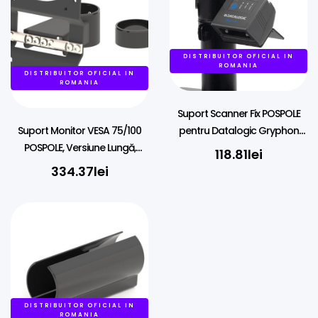
DISTRIBUITOR OFICIAL IN
ROMANIA
DISTRIBUITOR OFICIAL IN
ROMANIA
Suport Scanner Fix POSPOLE
pentru Datalogic Gryphon
Suport Monitor VESA 75/100
GFS4400, Montare pe Stâlp
POSPOLE, Versiune Lungă,
118.81
lei
45mm
Montare pe 45mm, Balama
334.37
lei
cu Fricțiune
DISTRIBUITOR OFICIAL IN
ROMANIA