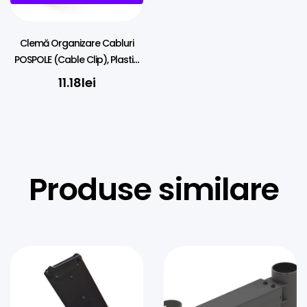
Clemă Organizare Cabluri
POSPOLE (Cable Clip), Plastic,
40mm – Pentru Stâlpi și Brațe
11.18
lei
Produse similare