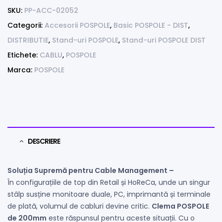
SKU:
PP-ACC-02052
Categorii:
Accesorii POSPOLE
,
Basic POSPOLE - DIST
,
DISTRIBUTIE
,
Stand-uri POSPOLE
,
Stand-uri POSPOLE DIST
Etichete:
CABLU
,
POSPOLE
Marca:
POSPOLE
DESCRIERE
Soluția Supremă pentru Cable Management –
În configurațiile de top din Retail și HoReCa, unde un singur
stâlp susține monitoare duale, PC, imprimantă și terminale
de plată, volumul de cabluri devine critic.
Clema POSPOLE
de 200mm
este răspunsul pentru aceste situații. Cu o