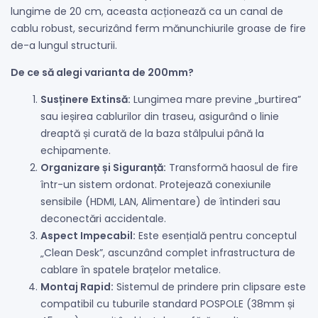
lungime de 20 cm, aceasta acționează ca un canal de
cablu robust, securizând ferm mănunchiurile groase de fire
de-a lungul structurii.
De ce să alegi varianta de 200mm?
Susținere Extinsă:
Lungimea mare previne „burtirea”
sau ieșirea cablurilor din traseu, asigurând o linie
dreaptă și curată de la baza stâlpului până la
echipamente.
Organizare și Siguranță:
Transformă haosul de fire
într-un sistem ordonat. Protejează conexiunile
sensibile (HDMI, LAN, Alimentare) de întinderi sau
deconectări accidentale.
Aspect Impecabil:
Este esențială pentru conceptul
„Clean Desk”, ascunzând complet infrastructura de
cablare în spatele brațelor metalice.
Montaj Rapid:
Sistemul de prindere prin clipsare este
compatibil cu tuburile standard POSPOLE (38mm și