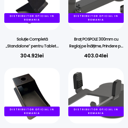
DISTRIBUITOR OFICIAL IN
DISTRIBUITOR OFICIAL IN
ROMANIA
ROMANIA
Soluție Completă
Braț POSPOLE 300mm cu
„Standalone” pentru Tablete
Reglaj pe Înălțime, Prindere pe
– Stand POSPOLE
Stâlp 45mm
304.92
lei
403.04
lei
DISTRIBUITOR OFICIAL IN
DISTRIBUITOR OFICIAL IN
ROMANIA
ROMANIA