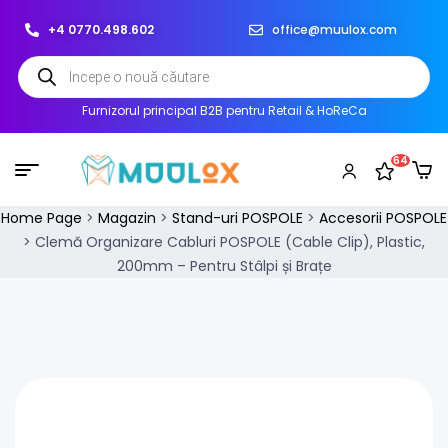
+4 0770.498.602
office@muulox.com
Furnizorul principal B2B pentru Retail & HoReCa
64
Home Page
>
Magazin
>
Stand-uri POSPOLE
>
Accesorii POSPOLE
>
Clemă Organizare Cabluri POSPOLE (Cable Clip), Plastic,
200mm – Pentru Stâlpi și Brațe