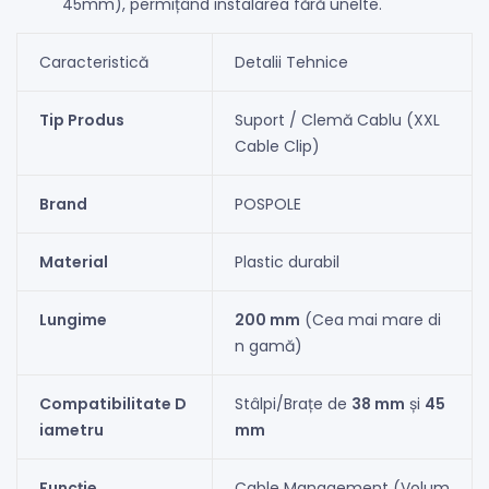
45mm), permițând instalarea fără unelte.
Caracteristică
Detalii Tehnice
Tip Produs
Suport / Clemă Cablu (XXL
Cable Clip)
Brand
POSPOLE
Material
Plastic durabil
Lungime
200 mm
(Cea mai mare di
n gamă)
Compatibilitate D
Stâlpi/Brațe de
38 mm
și
45
iametru
mm
Funcție
Cable Management (Volum