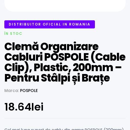
DISTRIBUITOR OFICIAL IN ROMANIA
ÎN STOC
Clemă Organizare
Cabluri POSPOLE (Cable
Clip), Plastic, 200mm –
Pentru Stâlpi și Brațe
Marca:
POSPOLE
18.64
lei
Cel mai lung suport de cablu din gama POSPOLE (200mm).