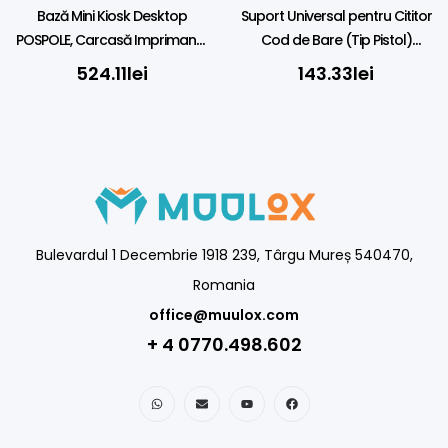
Bază Mini Kiosk Desktop
Suport Universal pentru Cititor
POSPOLE, Carcasă Imprimantă
Cod de Bare (Tip Pistol)
(Suport Monitor/Tabletă)
POSPOLE, Montare pe 38mm
524.11
lei
143.33
lei
Bulevardul 1 Decembrie 1918 239, Târgu Mureș 540470,
Romania
office@muulox.com
+ 4 0770.498.602