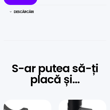
DESCĂRCĂRI
S-ar putea să-ți
placă și…