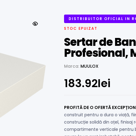
DISTRIBUITOR OFICIAL IN 
STOC EPUIZAT
Sertar de Ban
Profesional, 
Marca:
MUULOX
183.92
lei
PROFITĂ DE O OFERTĂ EXCEPȚION
construit pentru a dura o viață, fi
construcție solidă din oțel, finisaj
compartimente verticale pentru ba