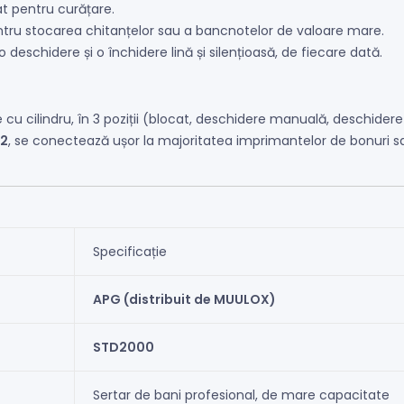
at pentru curățare.
tru stocarea chitanțelor sau a bancnotelor de valoare mare.
o deschidere și o închidere lină și silențioasă, de fiecare dată.
cu cilindru, în 3 poziții (blocat, deschidere manuală, deschidere 
12
, se conectează ușor la majoritatea imprimantelor de bonuri
Specificație
APG (distribuit de MUULOX)
STD2000
Sertar de bani profesional, de mare capacitate