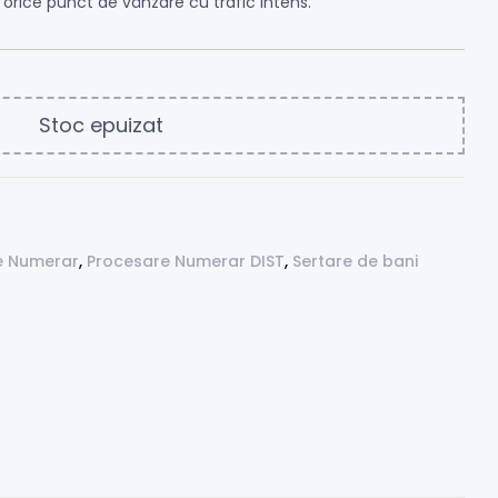
 orice punct de vânzare cu trafic intens.
Stoc epuizat
e Numerar
,
Procesare Numerar DIST
,
Sertare de bani