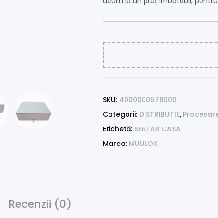
acum la un preț imbatabil, pentru
SKU:
4000000578000
Categorii:
DISTRIBUTIE
,
Procesar
Etichetă:
SERTAR CASA
Marca:
MUULOX
Recenzii (0)