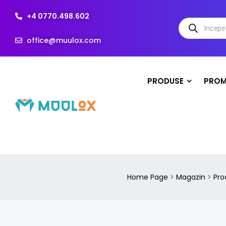
+4 0770.498.602
office@muulox.com
PRODUSE
PROM
Home Page
>
Magazin
>
Pro