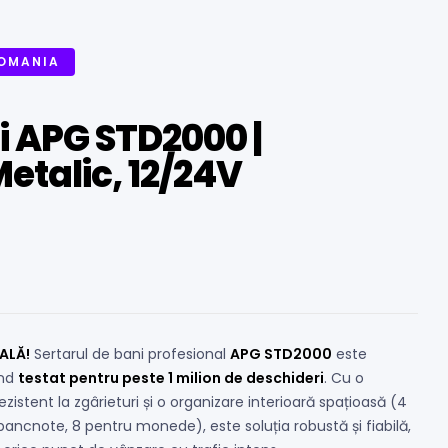
ROMANIA
i APG STD2000 |
Metalic, 12/24V
ALĂ!
Sertarul de bani profesional
APG STD2000
este
ind
testat pentru peste 1 milion de deschideri
. Cu o
 rezistent la zgârieturi și o organizare interioară spațioasă (4
ncnote, 8 pentru monede), este soluția robustă și fiabilă,