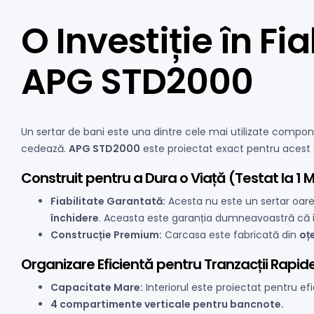
O Investiție în Fi
APG STD2000
Un sertar de bani este una dintre cele mai utilizate compone
cedează.
APG STD2000
este proiectat exact pentru acest 
Construit pentru a Dura o Viață (Testat la 1 Mi
Fiabilitate Garantată:
Acesta nu este un sertar oarec
închidere
. Aceasta este garanția dumneavoastră că in
Construcție Premium:
Carcasa este fabricată din
oțe
Organizare Eficientă pentru Tranzacții Rapid
Capacitate Mare:
Interiorul este proiectat pentru e
4 compartimente verticale pentru bancnote.