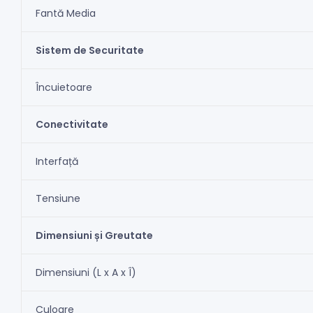
Fantă Media
Sistem de Securitate
Încuietoare
Conectivitate
Interfață
Tensiune
Dimensiuni și Greutate
Dimensiuni (L x A x Î)
Culoare