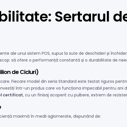
abilitate: Sertarul 
nte ale unui sistem POS, supus la sute de deschideri și închideri 
scop: să ofere o performanță constantă și o durabilitate de nee
lion de Cicluri)
are. Fiecare model din seria Standard este testat riguros pentru
vestiți într-un produs care va funcționa impecabil pentru ani de
l certificat
, cu un finisaj acoperit cu pulbere, extrem de rezistent
e
ficiență maximă în medii aglomerate, dispunând de: