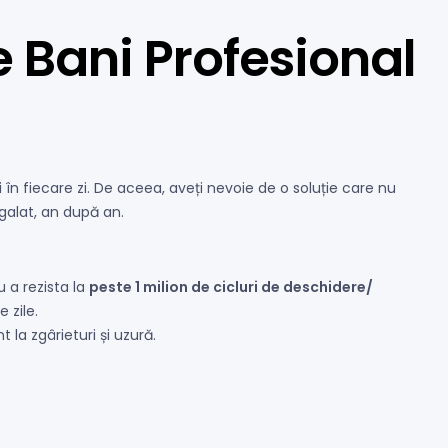
de Bani Profesional
în fiecare zi. De aceea, aveți nevoie de o soluție care nu
galat, an după an.
 a rezista la
peste 1 milion de cicluri de deschidere/
 zile.
 la zgârieturi și uzură.