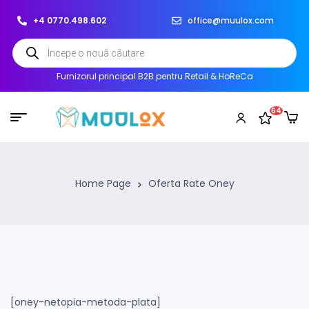
+4 0770.498.602
office@muulox.com
Furnizorul principal B2B pentru Retail & HoReCa
64
Home Page
Oferta Rate Oney
[oney-netopia-metoda-plata]