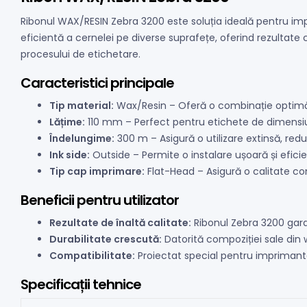
Ribonul WAX/RESIN Zebra 3200 este soluția ideală pentru imp
eficientă a cernelei pe diverse suprafețe, oferind rezultate
procesului de etichetare.
Caracteristici principale
Tip material:
Wax/Resin – Oferă o combinație optimă înt
Lățime:
110 mm – Perfect pentru etichete de dimensiuni
Îndelungime:
300 m – Asigură o utilizare extinsă, red
Ink side:
Outside – Permite o instalare ușoară și efici
Tip cap imprimare:
Flat-Head – Asigură o calitate cons
Beneficii pentru utilizator
Rezultate de înaltă calitate:
Ribonul Zebra 3200 garan
Durabilitate crescută:
Datorită compoziției sale din 
Compatibilitate:
Proiectat special pentru imprimantel
Specificații tehnice