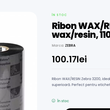
ÎN STOC
Ribon WAX/RE
wax/resin, 11
Marca:
ZEBRA
100.17
lei
Ribon WAX/RESIN Zebra 3200, ideal
superioară. Perfect pentru etichet
În stoc