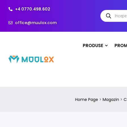
+4 0770.498.602
office@muulox.com
PRODUSE
PROM
Home Page
>
Magazin
>
C