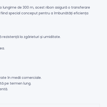
 o lungime de 300 m, acest ribon asigură o transferare
, fiind special conceput pentru a îmbunătăți eficiența
rezistență la zgârieturi și umiditate.
ea.
izate în medii comerciale.
ntă pe termen lung.
entă.