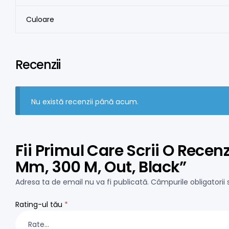
Culoare
Recenzii
Nu există recenzii până acum.
Fii Primul Care Scrii O Rece
Mm, 300 M, Out, Black”
Adresa ta de email nu va fi publicată.
Câmpurile obligatori
Rating-ul tău
*