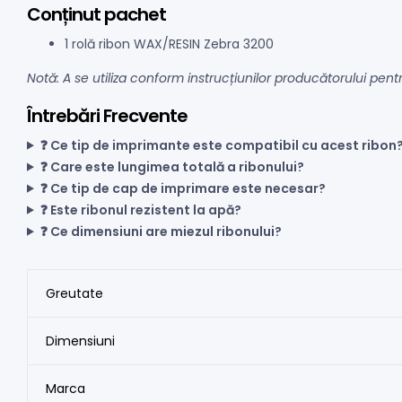
Conținut pachet
1 rolă ribon WAX/RESIN Zebra 3200
Notă: A se utiliza conform instrucțiunilor producătorului pen
Întrebări Frecvente
❓ Ce tip de imprimante este compatibil cu acest ribon
❓ Care este lungimea totală a ribonului?
❓ Ce tip de cap de imprimare este necesar?
❓ Este ribonul rezistent la apă?
❓ Ce dimensiuni are miezul ribonului?
Greutate
Dimensiuni
Marca