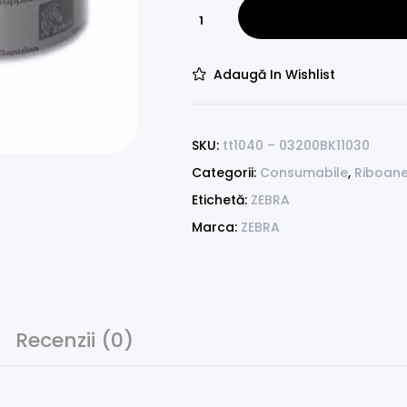
Adaugă In Wishlist
SKU:
tt1040 – 03200BK11030
Categorii:
Consumabile
,
Riboan
Etichetă:
ZEBRA
Marca:
ZEBRA
Recenzii (0)