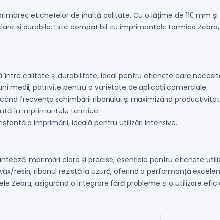
rimarea etichetelor de înaltă calitate. Cu o lățime de 110 mm și
 clare și durabile. Este compatibil cu imprimantele termice Zebra
re calitate și durabilitate, ideal pentru etichete care necesită 
 medii, potrivite pentru o varietate de aplicații comerciale.
ucând frecvența schimbării ribonului și maximizând productivitat
entă în imprimantele termice.
tantă a imprimării, ideală pentru utilizări intensive.
tează imprimări clare și precise, esențiale pentru etichete util
wax/resin, ribonul rezistă la uzură, oferind o performanță excele
e Zebra, asigurând o integrare fără probleme și o utilizare efici