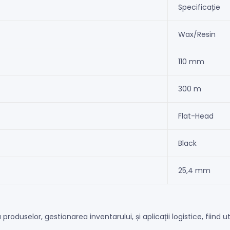
Specificație
Wax/Resin
110 mm
300 m
Flat-Head
Black
25,4 mm
selor, gestionarea inventarului, și aplicații logistice, fiind utiliz