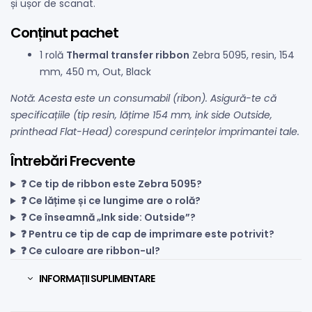
și ușor de scanat.
Conținut pachet
1 rolă
Thermal transfer ribbon
Zebra 5095, resin, 154
mm, 450 m, Out, Black
Notă: Acesta este un consumabil (ribon). Asigură-te că
specificațiile (tip resin, lățime 154 mm, ink side Outside,
printhead Flat-Head) corespund cerințelor imprimantei tale.
Întrebări Frecvente
❓ Ce tip de ribbon este Zebra 5095?
❓ Ce lățime și ce lungime are o rolă?
❓ Ce înseamnă „Ink side: Outside”?
❓ Pentru ce tip de cap de imprimare este potrivit?
❓ Ce culoare are ribbon-ul?
INFORMAȚII SUPLIMENTARE