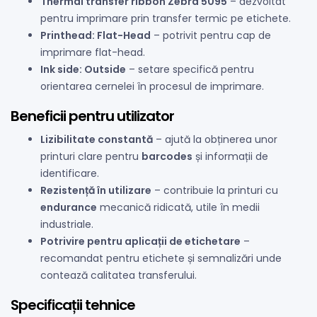
Thermal transfer ribbon Zebra 5095
– dezvoltat
pentru imprimare prin transfer termic pe etichete.
Printhead: Flat-Head
– potrivit pentru cap de
imprimare flat-head.
Ink side: Outside
– setare specifică pentru
orientarea cernelei în procesul de imprimare.
Beneficii pentru utilizator
Lizibilitate constantă
– ajută la obținerea unor
printuri clare pentru
barcodes
și informații de
identificare.
Rezistență în utilizare
– contribuie la printuri cu
endurance
mecanică ridicată, utile în medii
industriale.
Potrivire pentru aplicații de etichetare
–
recomandat pentru etichete și semnalizări unde
contează calitatea transferului.
Specificații tehnice