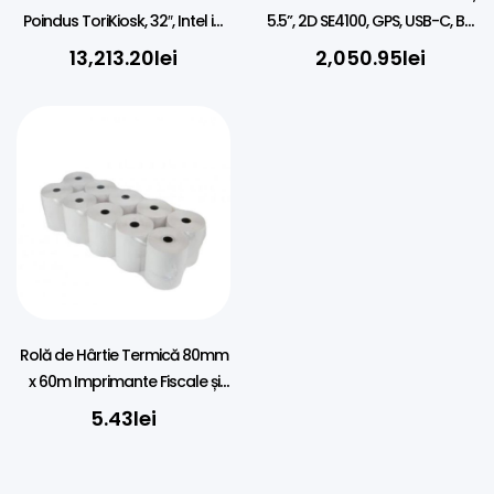
Poindus ToriKiosk, 32″, Intel i3,
5.5”, 2D SE4100, GPS, USB-C, BT,
8GB RAM, SSD, Imprimantă &
WI-FI, 4G, NFC, Fara Play Store
13,213.20
lei
2,050.95
lei
Scanner 2D, Perete
– R
Rolă de Hârtie Termică 80mm
x 60m Imprimante Fiscale și
POS
5.43
lei