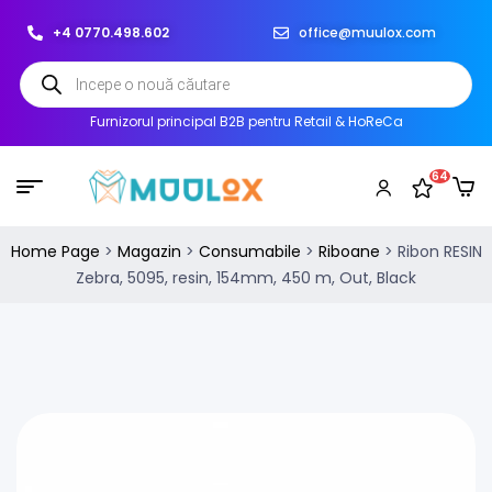
+4 0770.498.602
office@muulox.com
Furnizorul principal B2B pentru Retail & HoReCa
64
Home Page
>
Magazin
>
Consumabile
>
Riboane
>
Ribon RESIN
Zebra, 5095, resin, 154mm, 450 m, Out, Black