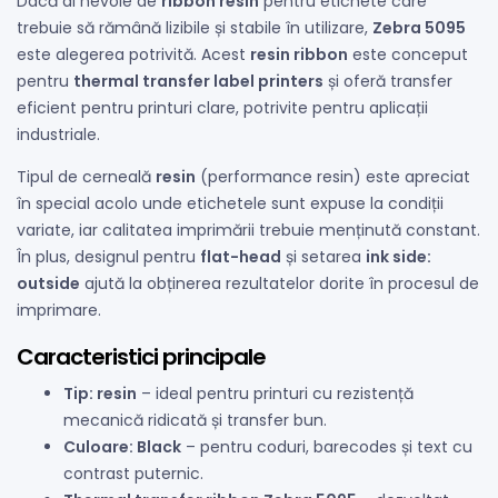
Dacă ai nevoie de
ribbon resin
pentru etichete care
trebuie să rămână lizibile și stabile în utilizare,
Zebra 5095
este alegerea potrivită. Acest
resin ribbon
este conceput
pentru
thermal transfer label printers
și oferă transfer
eficient pentru printuri clare, potrivite pentru aplicații
industriale.
Tipul de cerneală
resin
(performance resin) este apreciat
în special acolo unde etichetele sunt expuse la condiții
variate, iar calitatea imprimării trebuie menținută constant.
În plus, designul pentru
flat-head
și setarea
ink side:
outside
ajută la obținerea rezultatelor dorite în procesul de
imprimare.
Caracteristici principale
Tip: resin
– ideal pentru printuri cu rezistență
mecanică ridicată și transfer bun.
Culoare: Black
– pentru coduri, barecodes și text cu
contrast puternic.