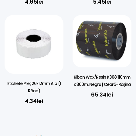
4.65
lei
5.45
lei
Ribon Wax/Resin K308 110mm
Etichete Preț 26x12mm Alb (1
x 300m, Negru | Ceară–Rășină
Rând)
65.34
lei
4.34
lei