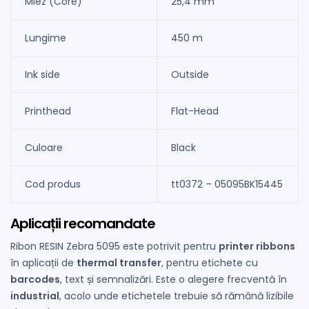
Miez (Core)
25,4 mm
Lungime
450 m
Ink side
Outside
Printhead
Flat-Head
Culoare
Black
Cod produs
tt0372 – 05095BK15445
Aplicații recomandate
Ribon RESIN Zebra 5095 este potrivit pentru
printer ribbons
în aplicații de
thermal transfer
, pentru etichete cu
barcodes
, text și semnalizări. Este o alegere frecventă în
industrial
, acolo unde etichetele trebuie să rămână lizibile