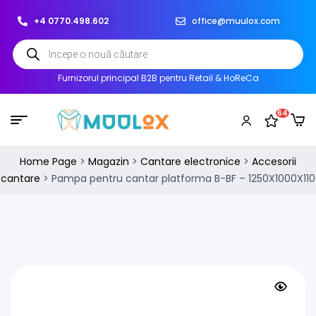
+4 0770.498.602
office@muulox.com
Furnizorul principal B2B pentru Retail & HoReCa
64
Home Page
>
Magazin
>
Cantare electronice
>
Accesorii
cantare
>
Pampa pentru cantar platforma B-BF – 1250X1000X110