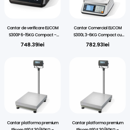
Cantar de verificare ELICOM
Cantar Comercial ELICOM
S300P 6-15KG Compact –
S300L 3-6KG Compact cu
Negru
Brat – Negru/Alb
748.39
lei
782.93
lei
Cantar platforma premium
Cantar platforma premium
Elicom SI10 E 30/60KG –
Elicom SI10 E 30/60KG –