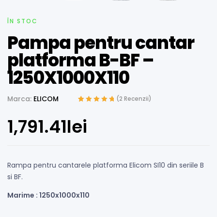
ÎN STOC
Pampa pentru cantar
platforma B-BF –
1250X1000X110
Marca:
ELICOM
(
2
Recenzii)
Evaluat la
2
5.00
din 5 pe baza a
1,791.41
lei
evaluări de la
clienți
Rampa pentru cantarele platforma Elicom SI10 din seriile B
si BF.
Marime : 1250x1000x110