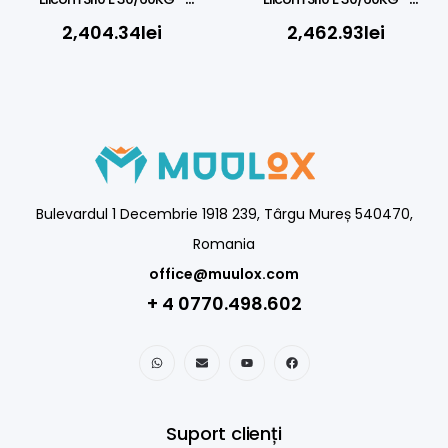
30X40CM
40X50CM
2,404.34
lei
2,462.93
lei
Bulevardul 1 Decembrie 1918 239, Târgu Mureș 540470,
Romania
office@muulox.com
+ 4 0770.498.602
Suport clienți