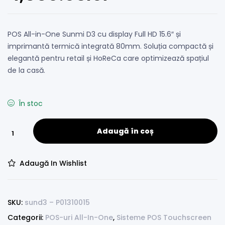
clienți
POS All-in-One Sunmi D3 cu display Full HD 15.6″ și
imprimantă termică integrată 80mm. Soluția compactă și
elegantă pentru retail și HoReCa care optimizează spațiul
de la casă.
În stoc
Adaugă în coș
Adaugă In Wishlist
SKU:
sund3 – P01310015
Categorii:
POS-uri All-In-One
,
Sisteme POS Touchscreen