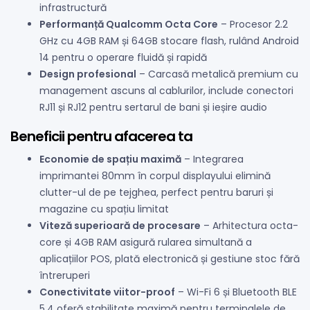
infrastructură
Performanță Qualcomm Octa Core
– Procesor 2.2
GHz cu 4GB RAM și 64GB stocare flash, rulând Android
14 pentru o operare fluidă și rapidă
Design profesional
– Carcasă metalică premium cu
management ascuns al cablurilor, include conectori
RJ11 și RJ12 pentru sertarul de bani și ieșire audio
Beneficii pentru afacerea ta
Economie de spațiu maximă
– Integrarea
imprimantei 80mm în corpul displayului elimină
clutter-ul de pe tejghea, perfect pentru baruri și
magazine cu spațiu limitat
Viteză superioară de procesare
– Arhitectura octa-
core și 4GB RAM asigură rularea simultană a
aplicațiilor POS, plată electronică și gestiune stoc fără
întreruperi
Conectivitate viitor-proof
– Wi-Fi 6 și Bluetooth BLE
5.4 oferă stabilitate maximă pentru terminalele de