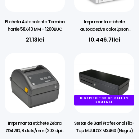
Eticheta Autocolanta Termica
Imprimanta etichete
hartie 58X40 MM – 1200BUC
autoadezive colorEpson
ColorWorks C4000, Black Ink,
21.13
lei
10,446.71
lei
cutter, ZPLII, USB, Ethernet
DISTRIBUITOR OFICIAL IN
ROMANIA
Imprimanta etichete Zebra
Sertar de Bani Profesional Flip-
ZD421D, 8 dots/mm (203 dpi),
Top MUULOX MX460 (Negru)
RTC, USB, USB Host, BT (BLE),