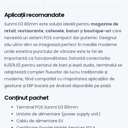
Aplicații recomandate
Sunmi D3 80mm este soluția ideală pentru
magazine de
retail
,
restaurante
,
cafenele
,
baruri
și
boutique-uri
care
necesită un sistem POS compact dar puternic. Designul
său ultra-slim se integrează perfect în mediile moderne
unde estetica punctului de vânzare este la fel de
importantă ca funcționalitatea. Datorită conectorilor
RJ11/RJ12 pentru sertarul de bani și ieșirii audio, terminalul se
adaptează complet fluxurilor de lucru tradiționale și
moderne, fiind compatibil cu majoritatea aplicațiilor de
gestiune și ERP bazate pe Android disponibile pe piață.
Conținut pachet
Terminal POS Sunmi D3 80mm
Unitate de alimentare (power supply unit)
Cablu de alimentare EU
Certificare Google Mobile Services EDLA