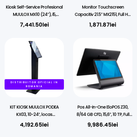
Kiosk Self-Service Profesional
Monitor Touchscreen
MUULOX MX10 (24”), i5,
Capacitiv 21.5” MX2151, Full HD,
8/256GB, Tejghea
True Flat
7,441.50
lei
1,871.87
lei
DISTRIBUITOR OFICIAL IN
ROMANIA
KIT KIOSK MUULOX PODEA
Pos All-in-One EloPOS Z30,
KX03, 10-24″, locas
8/64 GB CFD, 15,6”, 10 TP, Full
Imprimanta si Scanner
HD, BT, Ethernet, Wi-Fi, Android,
4,192.65
lei
9,986.45
lei
GMS