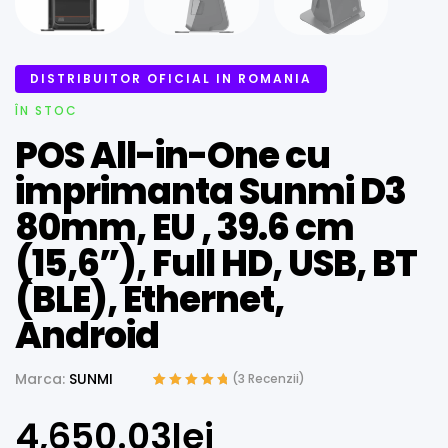
DISTRIBUITOR OFICIAL IN ROMANIA
ÎN STOC
POS All-in-One cu
imprimanta Sunmi D3
80mm, EU , 39.6 cm
(15,6”), Full HD, USB, BT
(BLE), Ethernet,
Android
Marca:
SUNMI
(
3
Recenzii)
Evaluat la
2
5.00
din 5 pe baza a
4,650.03
lei
evaluări de la