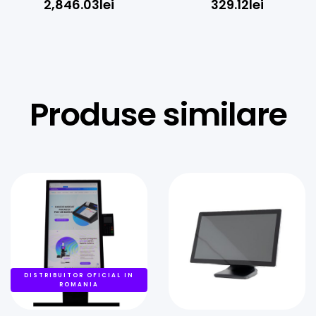
2,846.03
lei
329.12
lei
Ethernet, USB
Produse similare
DISTRIBUITOR OFICIAL IN
ROMANIA