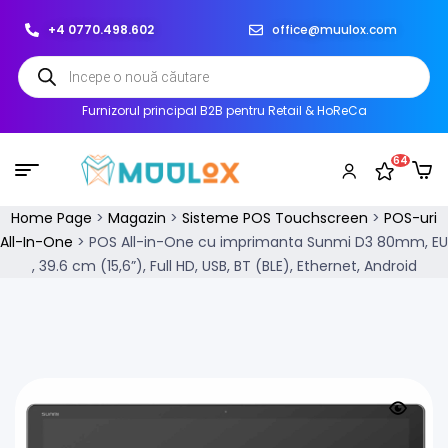
+4 0770.498.602
office@muulox.com
Furnizorul principal B2B pentru Retail & HoReCa
64
Home Page
>
Magazin
>
Sisteme POS Touchscreen
>
POS-uri
All-In-One
>
POS All-in-One cu imprimanta Sunmi D3 80mm, EU
, 39.6 cm (15,6”), Full HD, USB, BT (BLE), Ethernet, Android