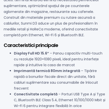
acest terminal Android elimină necesitatea perifericelor
suplimentare, optimizând spațiul de pe counterele
aglomerate din magazine, restaurante sau cafenele.
Construit din materiale premium cu rutare ascunsă a
cablurilor, Sunmi D3 aduce un plus de profesionalism în
mediile retail și HoReCa moderne, oferind conectivitate
completă prin Ethernet, Wi-Fi 6 și Bluetooth BLE.
Caracteristici principale
Display Full HD 15.6″
– Panou capacitiv multi-touch
cu rezoluție 1920×1080 pixeli, ideal pentru interfețe
rapide și intuitive la casa de marcat
Imprimantă termică 80mm integrată
– Tipărire
rapidă a bonurilor fiscale direct din unitate, fără
cabluri suplimentare sau consumabile de înlocuit
frecvent
Conectivitate completă
– Porturi USB Type A și Type
C, Bluetooth BLE Class 5.4, Ethernet 10/100/1000 Mbit și
Wi-Fi 6 pentru integrare flexibilă în orice