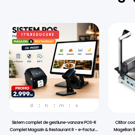
17%REDUCERE
d
h
m
s
Sistem complet de gestiune-vanzare POS-R
Cititor co
Complet Magazin & Restaurant R – e-Factura,
Magellan 98