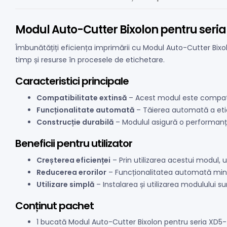
Modul Auto-Cutter Bixolon pentru seri
Îmbunătățiți eficiența imprimării cu Modul Auto-Cutter Bix
timp și resurse în procesele de etichetare.
Caracteristici principale
Compatibilitate extinsă
– Acest modul este compatibi
Funcționalitate automată
– Tăierea automată a etic
Construcție durabilă
– Modulul asigură o performanț
Beneficii pentru utilizator
Creșterea eficienței
– Prin utilizarea acestui modul, u
Reducerea erorilor
– Funcționalitatea automată minim
Utilizare simplă
– Instalarea și utilizarea modulului su
Conținut pachet
1 bucată Modul Auto-Cutter Bixolon pentru seria XD5