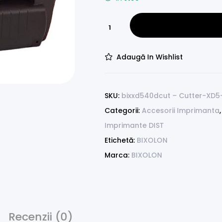
Adaugă In Wishlist
SKU:
bixxd540dcut – Cutter-XD
Categorii:
Accesorii Imprimanta
Imprimante DIST
Etichetă:
BIXOLON
Marca:
BIXOLON
Recenzii (0)