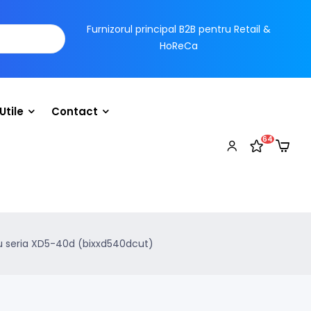
Furnizorul principal B2B pentru Retail &
HoReCa
Utile
Contact
64
u seria XD5-40d (bixxd540dcut)