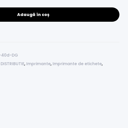
Adaugă în coș
5-40d-DG
,
DISTRIBUTIE
,
Imprimante
,
Imprimante de etichete
,