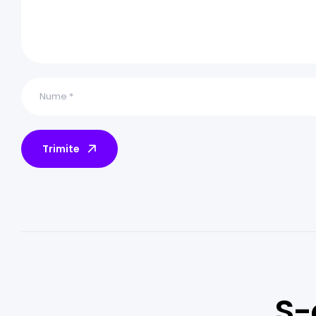
Trimite
S-