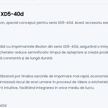
a XD5-40d
olon, special conceput pentru seria XD5-40d. Acest accesoriu es
l cu imprimantele Bixolon din seria XD5-40d, asigurând o integr
hetelor reduce semnificativ timpul de așteptare și crește produ
ă constantă și de lungă durată.
tilizatorii pot finaliza sarcinile de imprimare mai rapid, economis
izează riscul de erori umane în procesul de tăiere a etichetelo
nt intuitive, facilitând integrarea în orice mediu de lucru.
-40d