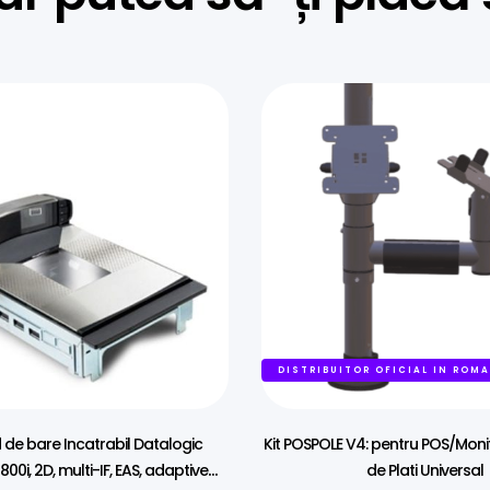
DISTRIBUITOR OFICIAL IN ROM
d de bare Incatrabil Datalogic
Kit POSPOLE V4: pentru POS/Moni
00i, 2D, multi-IF, EAS, adaptive
de Plati Universal