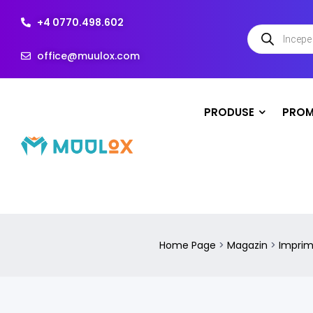
+4 0770.498.602
office@muulox.com
PRODUSE
PROM
Home Page
>
Magazin
>
Impri