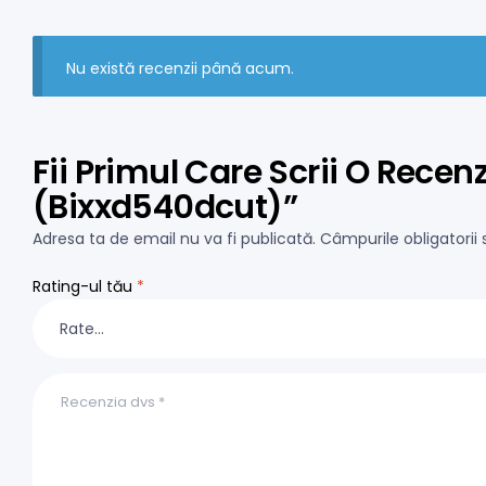
Nu există recenzii până acum.
Fii Primul Care Scrii O Rece
(bixxd540dcut)”
Adresa ta de email nu va fi publicată.
Câmpurile obligatori
Rating-ul tău
*