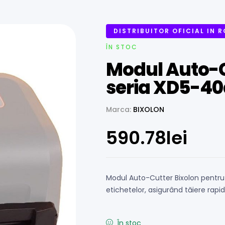
DISTRIBUITOR OFICIAL IN 
ÎN STOC
Modul Auto-C
seria XD5-40
Marca:
BIXOLON
590.78
lei
Modul Auto-Cutter Bixolon pentru
etichetelor, asigurând tăiere rapidă 
În stoc