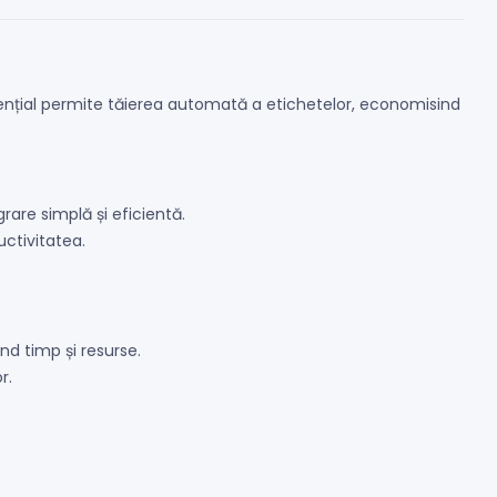
ențial permite tăierea automată a etichetelor, economisind
are simplă și eficientă.
ctivitatea.
ind timp și resurse.
r.