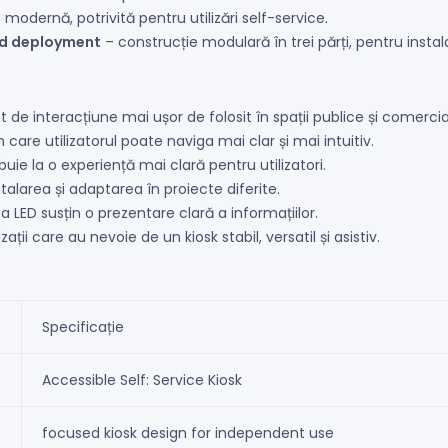
odernă, potrivită pentru utilizări self-service.
and deployment
– construcție modulară în trei părți, pentru inst
 de interacțiune mai ușor de folosit în spații publice și comercia
n care utilizatorul poate naviga mai clar și mai intuitiv.
ie la o experiență mai clară pentru utilizatori.
talarea și adaptarea în proiecte diferite.
a LED susțin o prezentare clară a informațiilor.
ații care au nevoie de un kiosk stabil, versatil și asistiv.
Specificație
Accessible Self: Service Kiosk
focused kiosk design for independent use