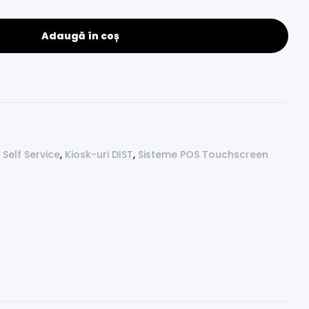
Adaugă în coș
| Self Service
,
Kiosk-uri DIST
,
Sisteme POS Touchscreen