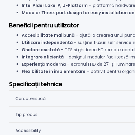
Intel Alder Lake: P, U-Platform
– platformă hardware m
Modular Three: part design for easy installation 
Beneficii pentru utilizator
Accesibilitate mai bună
– ajută la crearea unui punct
Utilizare independentă
– susține fluxuri self service î
Ghidare asistată
– TTS și ghidarea HD remote contribu
Integrare eficientă
– designul modular facilitează ins
Experiență modernă
– ecranul FHD de 27″ și iluminare
Flexibilitate în implementare
– potrivit pentru organiz
Specificații tehnice
Caracteristică
Tip produs
Accessibility