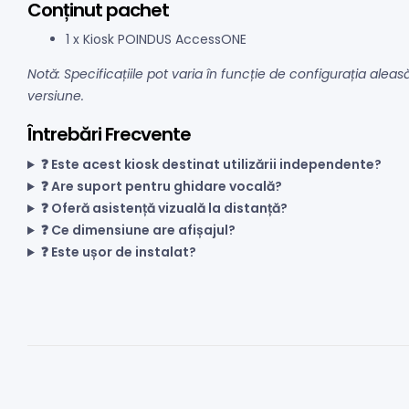
Conținut pachet
1 x Kiosk POINDUS AccessONE
Notă: Specificațiile pot varia în funcție de configurația alea
versiune.
Întrebări Frecvente
❓ Este acest kiosk destinat utilizării independente?
❓ Are suport pentru ghidare vocală?
❓ Oferă asistență vizuală la distanță?
❓ Ce dimensiune are afișajul?
❓ Este ușor de instalat?