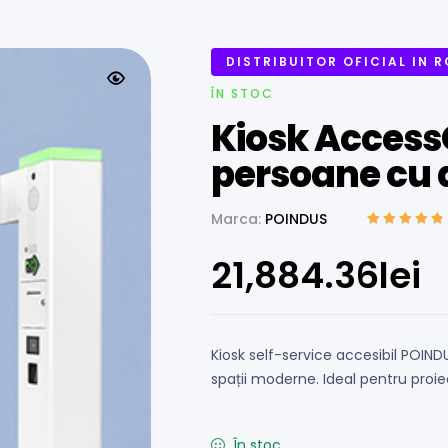
DISTRIBUITOR OFICIAL IN 
ÎN STOC
Kiosk Access
persoane cu di
Marca:
POINDUS
Evaluat la
5.00
din 5 pe baza
21,884.36
lei
unei singure
evaluări
Kiosk self-service accesibil POINDU
spații moderne. Ideal pentru proie
În stoc