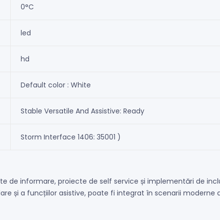
0°C
led
hd
Default color : White
Stable Versatile And Assistive: Ready
Storm Interface 1406: 35001 )
te de informare, proiecte de self service și implementări de inc
ulare și a funcțiilor asistive, poate fi integrat în scenarii moder