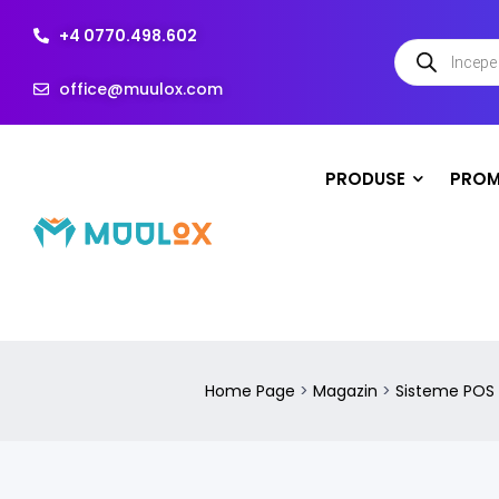
+4 0770.498.602
office@muulox.com
PRODUSE
PROM
Home Page
>
Magazin
>
Sisteme POS