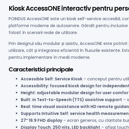
Kiosk AccessONE interactiv pentru perso
POINDUS AccessONE este un kiosk self-service accesibil, conc
platforme moderne de autoservire. Gândit pentru
inclusiv
folosit în scenarii reale de utilizare.
Prin designul său modular și asistiv, AccessONE este potriv
utilizare, cât și integrarea eficientă în fluxurile existente. E
pentru implementare în medii moderne.
Caracteristici principale
Accessible Self: Service Kiosk
– conceput pentru utili
Accessibility: focused kiosk design for independen
Height: adjustable modular design for user comfor
Built: in Text-to-Speech (TTS) assistive support
– s
Real: time visual assistance with HD remote guida
Supports Intuitive Self: service health measureme
27″ 16:9 FHD display
– ecran generos, cu claritate bun
Display Touch: 250 nits, LED backlight
– afișaj touch 