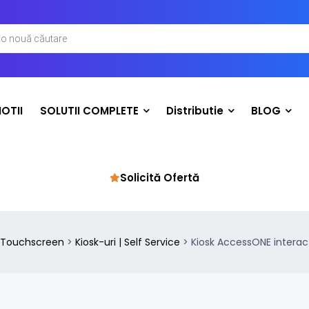
OTII
SOLUTII COMPLETE
Distributie
BLOG
Solicită Ofertă
 Touchscreen
>
Kiosk-uri | Self Service
>
Kiosk AccessONE interacti