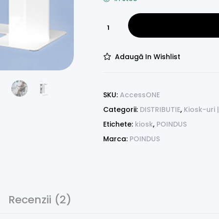
Adaugă In Wishlist
SKU:
AccessONE
Categorii:
DISTRIBUTIE
,
Kiosk-uri 
Etichete:
kiosk
,
POINDUS
Marca:
POINDUS
Recenzii (2)