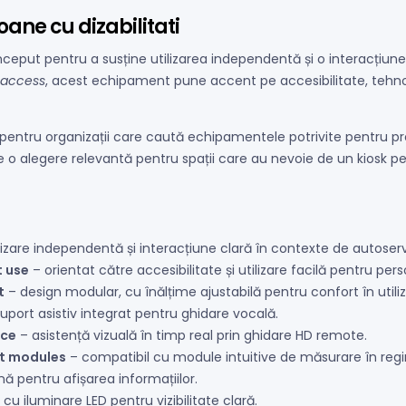
ane cu dizabilitati
eput pentru a susține utilizarea independentă și o interacțiune 
e access
, acest echipament pune accent pe accesibilitate, tehnol
it pentru organizații care caută echipamentele potrivite pentru p
ste o alegere relevantă pentru spații care au nevoie de un kiosk pen
zare independentă și interacțiune clară în contexte de autoserv
t use
– orientat către accesibilitate și utilizare facilă pentru per
t
– design modular, cu înălțime ajustabilă pentru confort în utiliz
uport asistiv integrat pentru ghidare vocală.
nce
– asistență vizuală în timp real prin ghidare HD remote.
nt modules
– compatibil cu module intuitive de măsurare în regi
ă pentru afișarea informațiilor.
cu iluminare LED pentru vizibilitate clară.