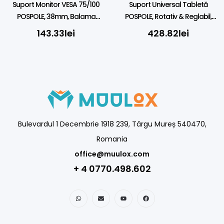
Suport Monitor VESA 75/100
Suport Universal Tabletă
POSPOLE, 38mm, Balama
POSPOLE, Rotativ & Reglabil,
Reglabilă Plastic
Balama Metalică
143.33
lei
428.82
lei
Bulevardul 1 Decembrie 1918 239, Târgu Mureș 540470,
Romania
office@muulox.com
+ 4 0770.498.602