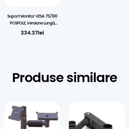
Suport Monitor VESA 75/100
POSPOLE, Versiune Lungă,
Montare pe 45mm, Balama
334.37
lei
cu Fricțiune
Produse similare