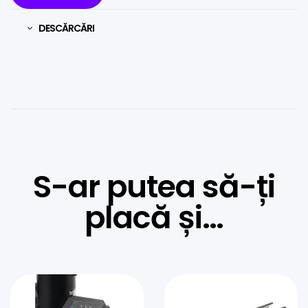
DESCĂRCĂRI
S-ar putea să-ți
placă și…