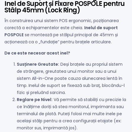
Inel de Suport și Fixare POSPOLE pentru
Stâlp 45mm (Lock Ring)
În construirea unui sistem POS ergonomic, poziționarea
corectă a echipamentelor este cheia.
Inelul de suport
POSPOLE
se montează pe stâlpul principal de 45mm și
acționează ca o „fundație” pentru brațele articulare.
De ce este necesar acest inel?
Susținere Greutate:
Deși brațele au propriul sistem
de strângere, greutatea unui monitor sau a unui
sistem All-in-One poate cauza alunecarea lentă în
timp. Inelul de suport se fixează sub braț, blocându-l
fizic și preluând sarcina.
Reglare pe Nivel:
Vă permite să stabiliți cu precizie la
ce înălțime doriți să stea monitorul, imprimanta sau
terminalul de plată. Puteți folosi mai multe inele pe
același stâlp pentru a crea configurații etajate (ex:
monitor sus, imprimantă jos).