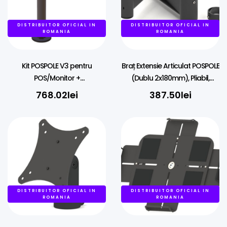
DISTRIBUITOR OFICIAL IN
DISTRIBUITOR OFICIAL IN
ROMANIA
ROMANIA
Kit POSPOLE V3 pentru
Braț Extensie Articulat POSPOLE
POS/Monitor +
(Dublu 2x180mm), Pliabil,
Imprimanta/Casa de Marcat
Prindere pe Stâlp 45mm
768.02
lei
387.50
lei
DISTRIBUITOR OFICIAL IN
DISTRIBUITOR OFICIAL IN
ROMANIA
ROMANIA