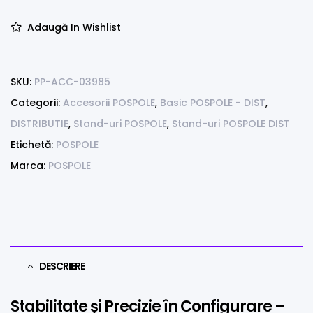
Adaugă In Wishlist
SKU:
PP-ACC-03985
Categorii:
Accesorii POSPOLE
,
Basic POSPOLE - DIST
,
DISTRIBUTIE
,
Stand-uri POSPOLE
,
Stand-uri POSPOLE DIST
Etichetă:
POSPOLE
Marca:
POSPOLE
DESCRIERE
Stabilitate și Precizie în Configurare –