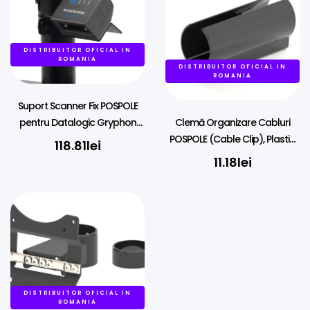
DISTRIBUITOR OFICIAL IN
ROMANIA
DISTRIBUITOR OFICIAL IN
ROMANIA
Suport Scanner Fix POSPOLE
pentru Datalogic Gryphon
Clemă Organizare Cabluri
GFS4400, Montare pe Stâlp
POSPOLE (Cable Clip), Plastic,
118.81
lei
45mm
40mm – Pentru Stâlpi și Brațe
11.18
lei
DISTRIBUITOR OFICIAL IN
ROMANIA