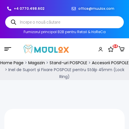
+4 0770.498.602
office@muulox.com
Furnizorul principal B2B pentru Retail & HoReCa
64
Home Page
>
Magazin
>
Stand-uri POSPOLE
>
Accesorii POSPOLE
>
Inel de Suport și Fixare POSPOLE pentru Stâlp 45mm (Lock
Ring)