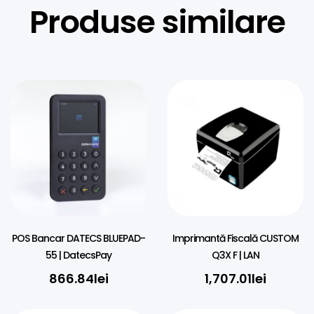
Produse similare
POS Bancar DATECS BLUEPAD-
Imprimantă Fiscală CUSTOM
55 | DatecsPay
Q3X F | LAN
866.84
lei
1,707.01
lei