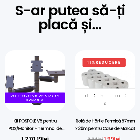
S-ar putea să-ți
placă și…
11%REDUCERE
d
h
m
DISTRIBUITOR OFICIAL IN
ROMANIA
s
Kit POSPOLE V5 pentru
Rolă de Hârtie Termică 57mm
POS/Monitor + Terminal de
x 30m pentru Case de Marcat
Plati Universal + Imprimanta
1,270.19
lei
1.99
lei
2.24
lei