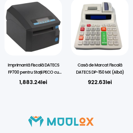
Imprimantă Fiscală DATECS
Casă de Marcat Fiscală
FP700 pentru Stații PECO cu
DATECS DP-150 MX (Albă)
Petrosol
1,883.24
lei
922.63
lei