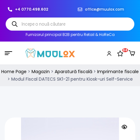
+4 0770.498.602
office@muulox.com
Furnizorul principal B2B pentru Retail & HoReCa
64
Home Page
>
Magazin
>
Aparatură fiscală
>
Imprimante fiscale
>
Modul Fiscal DATECS SK1-21 pentru Kiosk-uri Self-Service