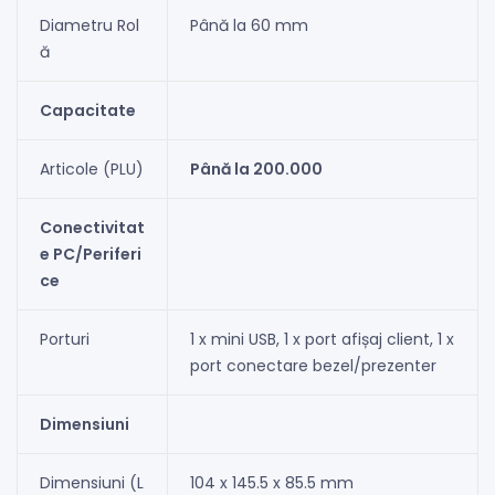
Diametru Rol
Până la 60 mm
ă
Capacitate
Articole (PLU)
Până la 200.000
Conectivitat
e PC/Periferi
ce
Porturi
1 x mini USB, 1 x port afișaj client, 1 x
port conectare bezel/prezenter
Dimensiuni
Dimensiuni (L
104 x 145.5 x 85.5 mm