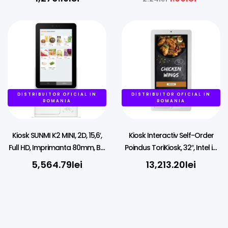
DISTRIBUITOR OFICIAL IN
DISTRIBUITOR OFICIAL IN
ROMANIA
ROMANIA
Kiosk SUNMI K2 MINI, 2D, 15,6′,
Kiosk Interactiv Self-Order
Full HD, Imprimanta 80mm, BT,
Poindus ToriKiosk, 32″, Intel i3,
Ethernet, Wi-Fi, NFC, Android
8GB RAM, SSD, Imprimantă &
5,564.79
lei
13,213.20
lei
Scanner 2D, Perete