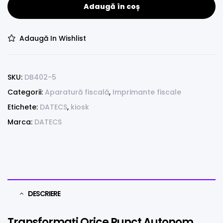
Adaugă în coș
Adaugă In Wishlist
SKU:
DB402-5
Categorii:
Aparatură fiscală
,
Imprimante fiscale
Etichete:
DATECS
,
kiosk
Marca:
DATECS
DESCRIERE
Transformați Orice Punct Autonom