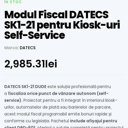
ÎN STOC
Modul Fiscal DATECS
SK1-21 pentru Kiosk-uri
Self-Service
Marca:
DATECS
2,985.31
lei
DATECS SK1-21 DUDE
este soluția profesională pentru
a
fiscaliza orice punct de vânzare autonom (self-
service)
. Proiectat pentru a fi integrat în interiorul kiosk-
urilor, automatelor de plată sau barierelor de parcare,
acest modul fiscal programabil emite bonuri rapide și
conforme cu legislația. Pachetul
include afișajul pentru
client DPD-501
, oferind o soluție completă pentru proiectul