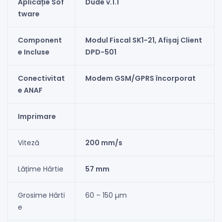
Aplicație Sof
Dude v.1.1
tware
Component
Modul Fiscal SK1-21, Afișaj Client
e Incluse
DPD-501
Conectivitat
Modem GSM/GPRS încorporat
e ANAF
Imprimare
Viteză
200 mm/s
Lățime Hârtie
57 mm
Grosime Hârti
60 – 150 µm
e