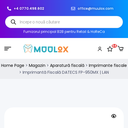
+4 0770.498.602
office@muulox.com
Furnizorul principal B2B pentru Retail & HoReCa
64
Home Page
>
Magazin
>
Aparatură fiscală
>
Imprimante fiscale
>
Imprimantă Fiscală DATECS FP-950MX | LAN