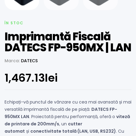
ÎN STOC
Imprimantă Fiscală
DATECS FP-950MX | LAN
Marca:
DATECS
1,467.13
lei
Echipați-vă punctul de vânzare cu cea mai avansată și mai
versatilă imprimantă fiscală de pe piață:
DATECS FP-
950MX LAN
. Proiectată pentru performanță, oferă o
viteză
de printare de 200mm/s
, un
cutter
automat
și
conectivitate totală (LAN, USB, RS232)
. Cu