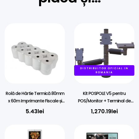
DISTRIBUITOR OFICIAL IN
ROMANIA
Rolă de Hârtie Termică 80mm
Kit POSPOLE V5 pentru
x 60m Imprimante Fiscale și
POS/Monitor + Terminal de
POS
Plati Universal + Imprimanta
5.43
lei
1,270.19
lei