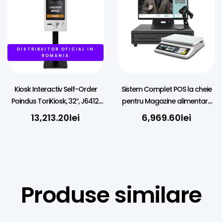
DISTRIBUITOR OFICIAL IN
ROMANIA
Kiosk Interactiv Self-Order
Sistem Complet POS la cheie
Poindus ToriKiosk, 32″, J6412,
pentru Magazine alimentare
8GB RAM, SSD, Imprimantă &
cu cantar, e-factura, SGR –
13,213.20
lei
6,969.60
lei
Scanner 2D, Podea
Punct Vanzare
Produse similare