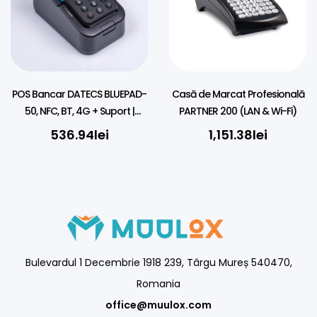
POS Bancar DATECS BLUEPAD-
Casă de Marcat Profesională
50, NFC, BT, 4G + Suport |
PARTNER 200 (LAN & Wi-Fi)
DatecsPay
536.94
lei
1,151.38
lei
Bulevardul 1 Decembrie 1918 239, Târgu Mureș 540470,
Romania
office@muulox.com