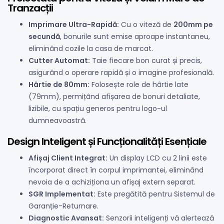
Tranzacții
Imprimare Ultra-Rapidă:
Cu o viteză de
200mm pe
secundă
, bonurile sunt emise aproape instantaneu,
eliminând cozile la casa de marcat.
Cutter Automat:
Taie fiecare bon curat și precis,
asigurând o operare rapidă și o imagine profesională.
Hârtie de 80mm:
Folosește role de hârtie late
(79mm), permițând afișarea de bonuri detaliate,
lizibile, cu spațiu generos pentru logo-ul
dumneavoastră.
Design Inteligent și Funcționalități Esențiale
Afișaj Client Integrat:
Un display LCD cu 2 linii este
încorporat direct în corpul imprimantei, eliminând
nevoia de a achiziționa un afișaj extern separat.
SGR Implementat:
Este pregătită pentru Sistemul de
Garanție-Returnare.
Diagnostic Avansat:
Senzorii inteligenți vă alertează