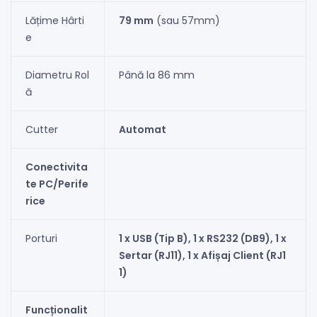
Lățime Hârti
79 mm
(sau 57mm)
e
Diametru Rol
Până la 86 mm
ă
Cutter
Automat
Conectivita
te PC/Perife
rice
Porturi
1 x USB (Tip B), 1 x RS232 (DB9), 1 x
Sertar (RJ11), 1 x Afișaj Client (RJ1
1)
Funcționalit