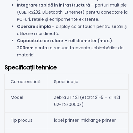
Integrare rapidă în infrastructură
– porturi multiple
(USB, RS232, Bluetooth, Ethernet) pentru conectare la
PC-uri, rețele și echipamente existente.
Operare simplă
– display color touch pentru setări și
utilizare mai directă.
Capacitate de rulare
–
roll diameter (max.):
203mm
pentru a reduce frecvența schimbărilor de
material.
Specificații tehnice
Caracteristică
Specificație
Model
Zebra ZT421 (ettzt421-5 – ZT421
62-T2E0000Z)
Tip produs
label printer, midrange printer