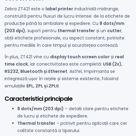
Zebra ZT421 este o
label printer
industrială midrange,
construită pentru fluxuri de lucru intense: de la etichete de
producție până la ambalare și expediere. Cu
8 dots/mm
(203 dpi)
, suport pentru
thermal transfer
și un
cutter
,
obții etichete profesionale, cu aspect constant, potrivite
pentru mediile în care timpul și acuratețea contează.
În plus, ZT421 vine cu
display touch screen color
și
real
time clock
, iar conectivitatea este completă:
USB (2x),
RS232, Bluetooth și Ethernet
. Astfel, imprimanta se
integrează ușor în rețele și sisteme existente, folosind
emulațiile
EPL, ZPL și ZPLII
.
Caracteristici principale
8 dots/mm (203 dpi)
– detalii clare pentru etichete
de lucru și etichete de expediere.
Thermal transfer
– potrivit pentru aplicații care cer
calitate constantă a tiparului.