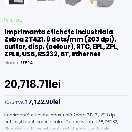
ÎN STOC
Imprimanta etichete industriala
Zebra ZT421, 8 dots/mm (203 dpi),
cutter, disp. (colour), RTC, EPL, ZPL,
ZPLII, USB, RS232, BT, Ethernet
Marca:
ZEBRA
20,718.71
lei
17,122.90
lei
Fără TVA:
Imprimantă etichete industrială Zebra ZT421, 203 dpi,
cutter și touch screen color. Conectivitate USB, RS232,
Bluetooth și Ethernet pentru etichete clare, fiabile.