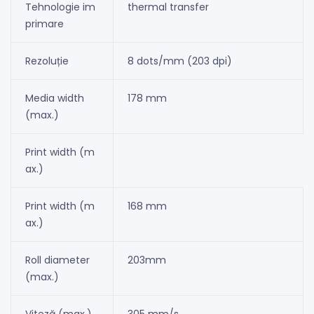
Tehnologie im
thermal transfer
primare
Rezoluție
8 dots/mm (203 dpi)
Media width
178 mm
(max.)
Print width (m
ax.)
Print width (m
168 mm
ax.)
Roll diameter
203mm
(max.)
Viteză (max.)
305 mm/s