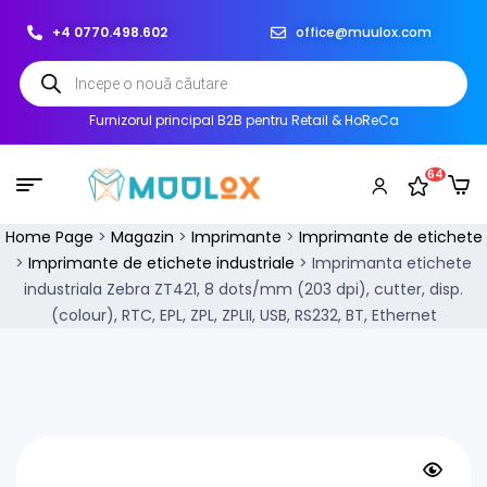
+4 0770.498.602
office@muulox.com
Furnizorul principal B2B pentru Retail & HoReCa
64
Home Page
>
Magazin
>
Imprimante
>
Imprimante de etichete
>
Imprimante de etichete industriale
>
Imprimanta etichete
industriala Zebra ZT421, 8 dots/mm (203 dpi), cutter, disp.
(colour), RTC, EPL, ZPL, ZPLII, USB, RS232, BT, Ethernet