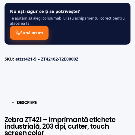
Nu ești sigur ce ți se potrivește?
Te ajutăm să alegi consumabilul sau echipamentul corect pentru
afacerea ta.
Sună acum
SKU:
ettzt421-5 – ZT42162-T2E0000Z
DESCRIERE
Zebra ZT421 – imprimantă etichete
industrială, 203 dpi, cutter, touch
screen color