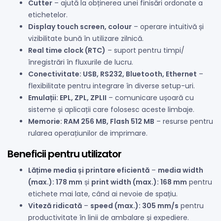
Cutter
– ajută la obținerea unei finisări ordonate a
etichetelor.
Display touch screen, colour
– operare intuitivă și
vizibilitate bună în utilizare zilnică.
Real time clock (RTC)
– suport pentru timpi/
înregistrări în fluxurile de lucru.
Conectivitate: USB, RS232, Bluetooth, Ethernet
–
flexibilitate pentru integrare în diverse setup-uri.
Emulații: EPL, ZPL, ZPLII
– comunicare ușoară cu
sisteme și aplicații care folosesc aceste limbaje.
Memorie: RAM 256 MB, Flash 512 MB
– resurse pentru
rularea operațiunilor de imprimare.
Beneficii pentru utilizator
Lățime media și printare eficientă
–
media width
(max.): 178 mm
și
print width (max.): 168 mm
pentru
etichete mai late, când ai nevoie de spațiu.
Viteză ridicată
–
speed (max.): 305 mm/s
pentru
productivitate în linii de ambalare și expediere.