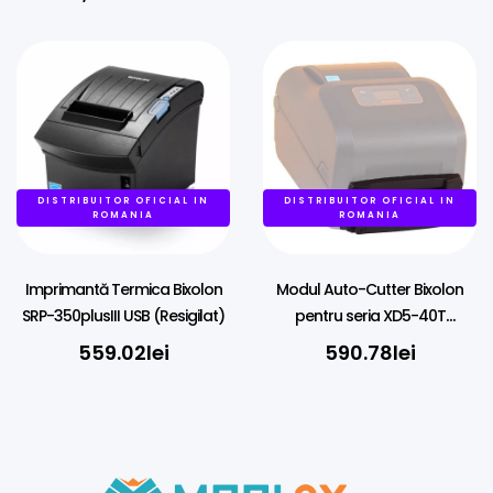
Transparentă
DISTRIBUITOR OFICIAL IN
DISTRIBUITOR OFICIAL IN
ROMANIA
ROMANIA
Imprimantă Termica Bixolon
Modul Auto-Cutter Bixolon
SRP-350plusIII USB (Resigilat)
pentru seria XD5-40T
(bixxd540Tcut)
559.02
lei
590.78
lei