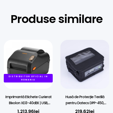
Produse similare
DISTRIBUITOR OFICIAL IN
ROMANIA
Imprimantă Etichete Curierat
Husă de Protecție Textilă
Bixolon XD3-40dEK | USB,
pentru Datecs DPP-450,
Ethernet | AWB
Neagră, cu Fereastră
1,213.96
lei
219.62
lei