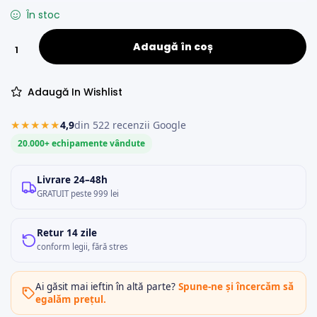
În stoc
Adaugă în coș
Adaugă In Wishlist
★★★★★
4,9
din 522 recenzii Google
20.000+ echipamente vândute
Livrare 24–48h
GRATUIT peste 999 lei
Retur 14 zile
conform legii, fără stres
Ai găsit mai ieftin în altă parte?
Spune-ne și încercăm să
egalăm prețul.