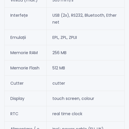
Interfețe
USB (2x), RS232, Bluetooth, Ether
net
Emulații
EPL, ZPL, ZPLII
Memorie RAM
256 MB
Memorie Flash
512 MB
Cutter
cutter
Display
touch screen, colour
RTC
real time clock
Alimentare / c
incl.: power cable (EU, UK)