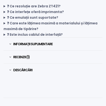
❓ Ce rezoluție are Zebra ZT421?
❓ Ce interfețe oferă imprimanta?
❓ Ce emulații sunt suportate?
❓ Care este lățimea maximă a materialului și lățimea
maximă de tipărire?
❓ Este inclus cablul de interfață?
INFORMAȚII SUPLIMENTARE
RECENZII (1)
DESCĂRCĂRI